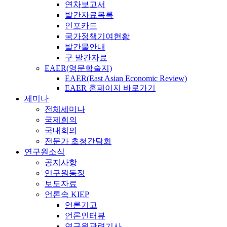
연차보고서
발간자료목록
인포카드
국가정책기여현황
발간물안내
구 발간자료
EAER(영문학술지)
EAER(East Asian Economic Review)
EAER 홈페이지 바로가기
세미나
전체세미나
국제회의
국내회의
전문가 초청간담회
연구원소식
공지사항
연구원동정
보도자료
언론속 KIEP
언론기고
언론인터뷰
연구원관련기사