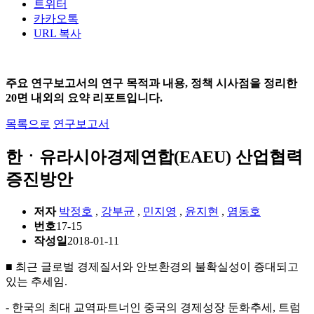
트위터
카카오톡
URL 복사
주요 연구보고서의 연구 목적과 내용, 정책 시사점을 정리한
20면 내외의 요약 리포트입니다.
목록으로
연구보고서
한ㆍ유라시아경제연합(EAEU) 산업협력
증진방안
저자
박정호
,
강부균
,
민지영
,
윤지현
,
염동호
번호
17-15
작성일
2018-01-11
■ 최근 글로벌 경제질서와 안보환경의 불확실성이 증대되고
있는 추세임.
- 한국의 최대 교역파트너인 중국의 경제성장 둔화추세, 트럼