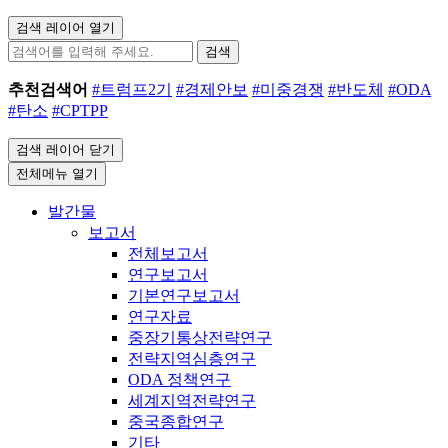
검색 레이어 열기
검색
추천검색어
#트럼프2기
#경제안보
#미중경쟁
#반도체
#ODA
#탄소
#CPTPP
검색 레이어 닫기
전체메뉴 열기
발간물
보고서
전체보고서
연구보고서
기본연구보고서
연구자료
중장기통상전략연구
전략지역심층연구
ODA 정책연구
세계지역전략연구
중국종합연구
기타