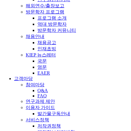
해외연수/출장보고
방문학자 프로그램
프로그램 소개
역대 방문학자
방문학자 커뮤니티
채용안내
채용공고
인재초빙
KIEP 뉴스레터
국문
영문
EAER
고객마당
참여마당
Q&A
FAQ
연구과제 제안
이용자 가이드
발간물구독안내
서비스정책
저작권정책