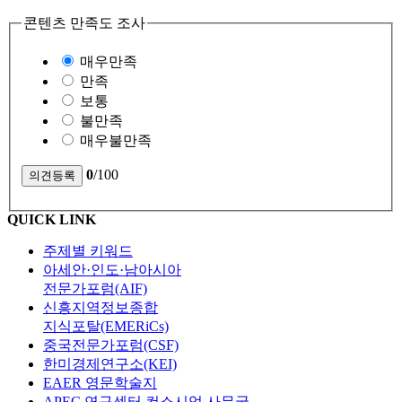
콘텐츠 만족도 조사
매우만족
만족
보통
불만족
매우불만족
0
/100
QUICK LINK
주제별 키워드
아세안·인도·남아시아
전문가포럼(AIF)
신흥지역정보종합
지식포탈(EMERiCs)
중국전문가포럼(CSF)
한미경제연구소(KEI)
EAER 영문학술지
APEC 연구센터 컨소시엄 사무국