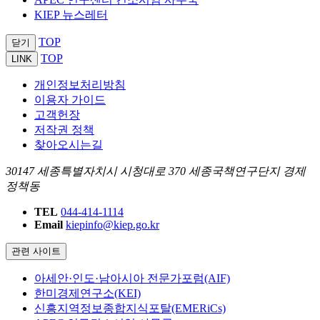
KIEP 뉴스레터
TOP
닫기
TOP
LINK
개인정보처리방침
이용자 가이드
고객헌장
저작권 정책
찾아오시는길
30147 세종특별자치시 시청대로 370 세종국책연구단지 경제
정책동
TEL
044-414-1114
Email
kiepinfo@kiep.go.kr
관련 사이트
아세안·인도·남아시아 전문가포럼(AIF)
한미경제연구소(KEI)
신흥지역정보종합지식포탈(EMERiCs)