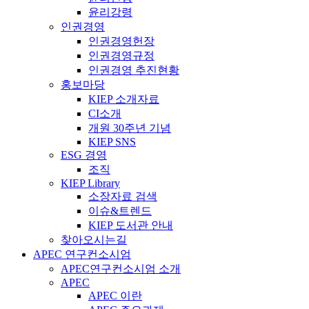
윤리강령
인권경영
인권경영헌장
인권경영규정
인권경영 추진현황
홍보마당
KIEP 소개자료
CI소개
개원 30주년 기념
KIEP SNS
ESG 경영
조직
KIEP Library
소장자료 검색
이슈&트렌드
KIEP 도서관 안내
찾아오시는길
APEC 연구컨소시엄
APEC연구컨소시엄 소개
APEC
APEC 이란