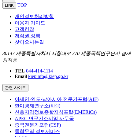
TOP
LINK
개인정보처리방침
이용자 가이드
고객헌장
저작권 정책
찾아오시는길
30147 세종특별자치시 시청대로 370 세종국책연구단지 경제
정책동
TEL
044-414-1114
Email
kiepinfo@kiep.go.kr
관련 사이트
아세안·인도·남아시아 전문가포럼(AIF)
한미경제연구소(KEI)
신흥지역정보종합지식포탈(EMERiCs)
APEC 연구컨소시엄 사무국
중국전문가포럼(CSF)
통합무역 정보서비스