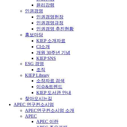
윤리강령
인권경영
인권경영헌장
인권경영규정
인권경영 추진현황
홍보마당
KIEP 소개자료
CI소개
개원 30주년 기념
KIEP SNS
ESG 경영
조직
KIEP Library
소장자료 검색
이슈&트렌드
KIEP 도서관 안내
찾아오시는길
APEC 연구컨소시엄
APEC연구컨소시엄 소개
APEC
APEC 이란