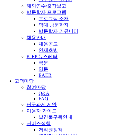
해외연수/출장보고
방문학자 프로그램
프로그램 소개
역대 방문학자
방문학자 커뮤니티
채용안내
채용공고
인재초빙
KIEP 뉴스레터
국문
영문
EAER
고객마당
참여마당
Q&A
FAQ
연구과제 제안
이용자 가이드
발간물구독안내
서비스정책
저작권정책