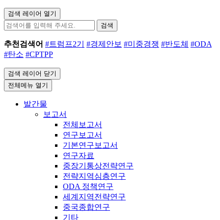
검색 레이어 열기
검색
추천검색어
#트럼프2기
#경제안보
#미중경쟁
#반도체
#ODA
#탄소
#CPTPP
검색 레이어 닫기
전체메뉴 열기
발간물
보고서
전체보고서
연구보고서
기본연구보고서
연구자료
중장기통상전략연구
전략지역심층연구
ODA 정책연구
세계지역전략연구
중국종합연구
기타