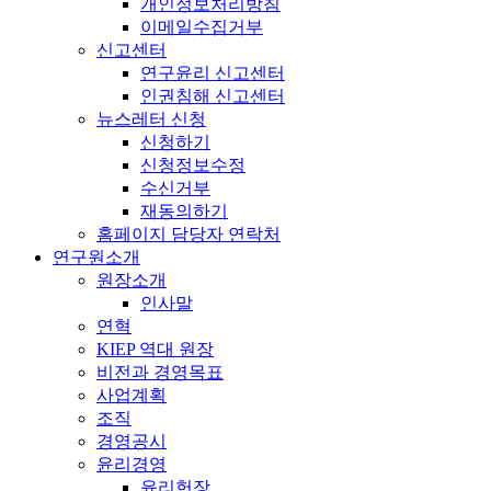
개인정보처리방침
이메일수집거부
신고센터
연구윤리 신고센터
인권침해 신고센터
뉴스레터 신청
신청하기
신청정보수정
수신거부
재동의하기
홈페이지 담당자 연락처
연구원소개
원장소개
인사말
연혁
KIEP 역대 원장
비전과 경영목표
사업계획
조직
경영공시
윤리경영
윤리헌장