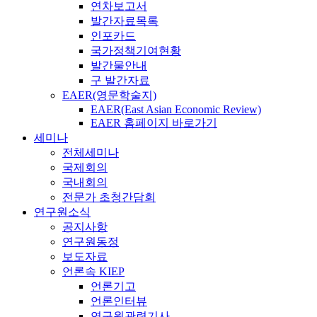
연차보고서
발간자료목록
인포카드
국가정책기여현황
발간물안내
구 발간자료
EAER(영문학술지)
EAER(East Asian Economic Review)
EAER 홈페이지 바로가기
세미나
전체세미나
국제회의
국내회의
전문가 초청간담회
연구원소식
공지사항
연구원동정
보도자료
언론속 KIEP
언론기고
언론인터뷰
연구원관련기사