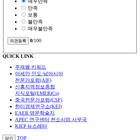
매우만족
만족
보통
불만족
매우불만족
0
/100
QUICK LINK
주제별 키워드
아세안·인도·남아시아
전문가포럼(AIF)
신흥지역정보종합
지식포탈(EMERiCs)
중국전문가포럼(CSF)
한미경제연구소(KEI)
EAER 영문학술지
APEC 연구센터 컨소시엄 사무국
KIEP 뉴스레터
TOP
닫기