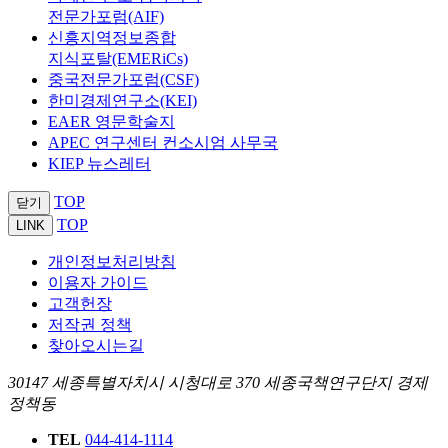
전문가포럼(AIF)
신흥지역정보종합
지식포탈(EMERiCs)
중국전문가포럼(CSF)
한미경제연구소(KEI)
EAER 영문학술지
APEC 연구센터 컨소시엄 사무국
KIEP 뉴스레터
TOP
닫기
TOP
LINK
개인정보처리방침
이용자 가이드
고객헌장
저작권 정책
찾아오시는길
30147 세종특별자치시 시청대로 370 세종국책연구단지 경제
정책동
TEL
044-414-1114