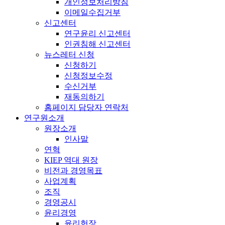
개인정보처리방침
이메일수집거부
신고센터
연구윤리 신고센터
인권침해 신고센터
뉴스레터 신청
신청하기
신청정보수정
수신거부
재동의하기
홈페이지 담당자 연락처
연구원소개
원장소개
인사말
연혁
KIEP 역대 원장
비전과 경영목표
사업계획
조직
경영공시
윤리경영
윤리헌장