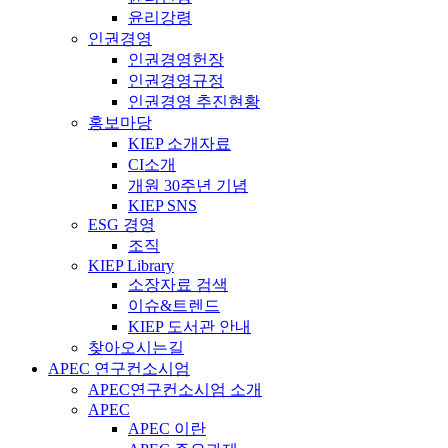
윤리강령
인권경영
인권경영헌장
인권경영규정
인권경영 추진현황
홍보마당
KIEP 소개자료
CI소개
개원 30주년 기념
KIEP SNS
ESG 경영
조직
KIEP Library
소장자료 검색
이슈&트렌드
KIEP 도서관 안내
찾아오시는길
APEC 연구컨소시엄
APEC연구컨소시엄 소개
APEC
APEC 이란