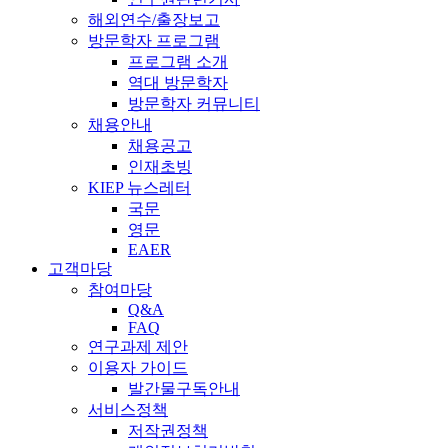
해외연수/출장보고
방문학자 프로그램
프로그램 소개
역대 방문학자
방문학자 커뮤니티
채용안내
채용공고
인재초빙
KIEP 뉴스레터
국문
영문
EAER
고객마당
참여마당
Q&A
FAQ
연구과제 제안
이용자 가이드
발간물구독안내
서비스정책
저작권정책