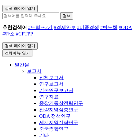
검색 레이어 열기
검색
추천검색어
#트럼프2기
#경제안보
#미중경쟁
#반도체
#ODA
#탄소
#CPTPP
검색 레이어 닫기
전체메뉴 열기
발간물
보고서
전체보고서
연구보고서
기본연구보고서
연구자료
중장기통상전략연구
전략지역심층연구
ODA 정책연구
세계지역전략연구
중국종합연구
기타