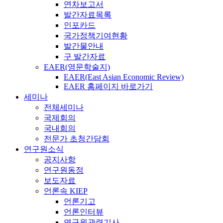
연차보고서
발간자료목록
인포카드
국가정책기여현황
발간물안내
구 발간자료
EAER(영문학술지)
EAER(East Asian Economic Review)
EAER 홈페이지 바로가기
세미나
전체세미나
국제회의
국내회의
전문가 초청간담회
연구원소식
공지사항
연구원동정
보도자료
언론속 KIEP
언론기고
언론인터뷰
연구원관련기사