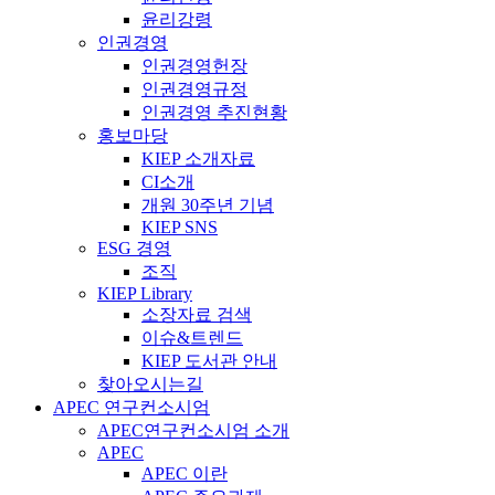
윤리강령
인권경영
인권경영헌장
인권경영규정
인권경영 추진현황
홍보마당
KIEP 소개자료
CI소개
개원 30주년 기념
KIEP SNS
ESG 경영
조직
KIEP Library
소장자료 검색
이슈&트렌드
KIEP 도서관 안내
찾아오시는길
APEC 연구컨소시엄
APEC연구컨소시엄 소개
APEC
APEC 이란