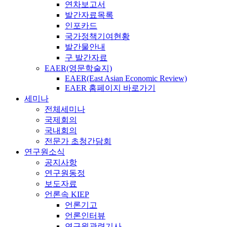
연차보고서
발간자료목록
인포카드
국가정책기여현황
발간물안내
구 발간자료
EAER(영문학술지)
EAER(East Asian Economic Review)
EAER 홈페이지 바로가기
세미나
전체세미나
국제회의
국내회의
전문가 초청간담회
연구원소식
공지사항
연구원동정
보도자료
언론속 KIEP
언론기고
언론인터뷰
연구원관련기사