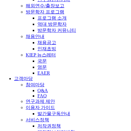
해외연수/출장보고
방문학자 프로그램
프로그램 소개
역대 방문학자
방문학자 커뮤니티
채용안내
채용공고
인재초빙
KIEP 뉴스레터
국문
영문
EAER
고객마당
참여마당
Q&A
FAQ
연구과제 제안
이용자 가이드
발간물구독안내
서비스정책
저작권정책