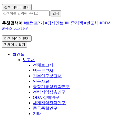
검색 레이어 열기
검색
추천검색어
#트럼프2기
#경제안보
#미중경쟁
#반도체
#ODA
#탄소
#CPTPP
검색 레이어 닫기
전체메뉴 열기
발간물
보고서
전체보고서
연구보고서
기본연구보고서
연구자료
중장기통상전략연구
전략지역심층연구
ODA 정책연구
세계지역전략연구
중국종합연구
기타