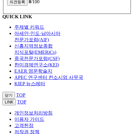
0
/100
QUICK LINK
주제별 키워드
아세안·인도·남아시아
전문가포럼(AIF)
신흥지역정보종합
지식포탈(EMERiCs)
중국전문가포럼(CSF)
한미경제연구소(KEI)
EAER 영문학술지
APEC 연구센터 컨소시엄 사무국
KIEP 뉴스레터
TOP
닫기
TOP
LINK
개인정보처리방침
이용자 가이드
고객헌장
저작권 정책