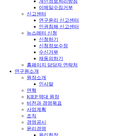
개인정보처리방침
이메일수집거부
신고센터
연구윤리 신고센터
인권침해 신고센터
뉴스레터 신청
신청하기
신청정보수정
수신거부
재동의하기
홈페이지 담당자 연락처
연구원소개
원장소개
인사말
연혁
KIEP 역대 원장
비전과 경영목표
사업계획
조직
경영공시
윤리경영
윤리헌장