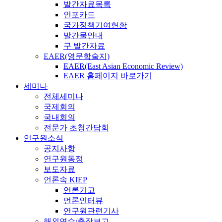
발간자료목록
인포카드
국가정책기여현황
발간물안내
구 발간자료
EAER(영문학술지)
EAER(East Asian Economic Review)
EAER 홈페이지 바로가기
세미나
전체세미나
국제회의
국내회의
전문가 초청간담회
연구원소식
공지사항
연구원동정
보도자료
언론속 KIEP
언론기고
언론인터뷰
연구원관련기사
해외연수/출장보고