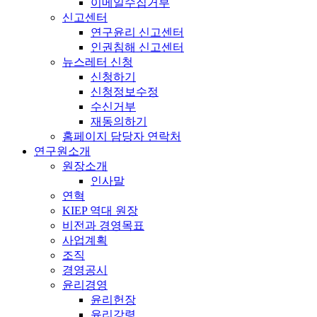
이메일수집거부
신고센터
연구윤리 신고센터
인권침해 신고센터
뉴스레터 신청
신청하기
신청정보수정
수신거부
재동의하기
홈페이지 담당자 연락처
연구원소개
원장소개
인사말
연혁
KIEP 역대 원장
비전과 경영목표
사업계획
조직
경영공시
윤리경영
윤리헌장
윤리강령