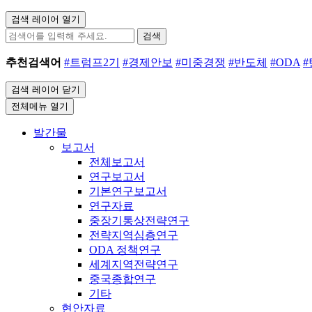
검색 레이어 열기
검색
추천검색어
#트럼프2기
#경제안보
#미중경쟁
#반도체
#ODA
검색 레이어 닫기
전체메뉴 열기
발간물
보고서
전체보고서
연구보고서
기본연구보고서
연구자료
중장기통상전략연구
전략지역심층연구
ODA 정책연구
세계지역전략연구
중국종합연구
기타
현안자료