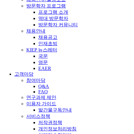
방문학자 프로그램
프로그램 소개
역대 방문학자
방문학자 커뮤니티
채용안내
채용공고
인재초빙
KIEP 뉴스레터
국문
영문
EAER
고객마당
참여마당
Q&A
FAQ
연구과제 제안
이용자 가이드
발간물구독안내
서비스정책
저작권정책
개인정보처리방침