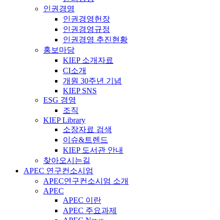
인권경영
인권경영헌장
인권경영규정
인권경영 추진현황
홍보마당
KIEP 소개자료
CI소개
개원 30주년 기념
KIEP SNS
ESG 경영
조직
KIEP Library
소장자료 검색
이슈&트렌드
KIEP 도서관 안내
찾아오시는길
APEC 연구컨소시엄
APEC연구컨소시엄 소개
APEC
APEC 이란
APEC 주요과제