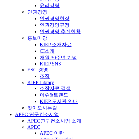
윤리강령
인권경영
인권경영헌장
인권경영규정
인권경영 추진현황
홍보마당
KIEP 소개자료
CI소개
개원 30주년 기념
KIEP SNS
ESG 경영
조직
KIEP Library
소장자료 검색
이슈&트렌드
KIEP 도서관 안내
찾아오시는길
APEC 연구컨소시엄
APEC연구컨소시엄 소개
APEC
APEC 이란