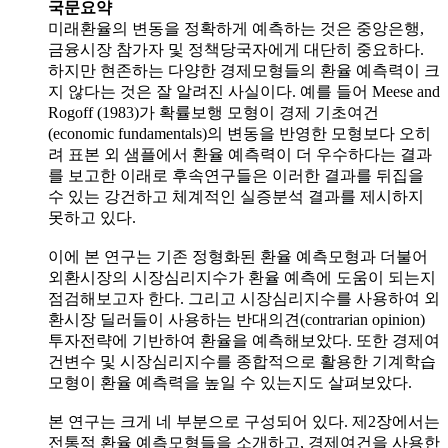
국문요약
미래환율의 변동을 정확하게 예측하는 것은 중앙은행,
금융시장 참가자 및 정책당국자에게 대단히 중요하다.
하지만 현존하는 다양한 경제모형들의 환율 예측력이 크
지 않다는 것은 잘 알려진 사실이다. 예를 들어 Meese and
Rogoff (1983)가 확률보행 모형이 경제 기초여건
(economic fundamentals)의 변동을 반영한 모형보다 오히
려 표본 외 샘플에서 환율 예측력이 더 우수하다는 결과
를 보고한 이래로 후속연구들은 이러한 결과를 뒤집을
수 있는 강건하고 체계적인 실증분석 결과를 제시하지
못하고 있다.
이에 본 연구는 기존 정형화된 환율 예측모형과 더불어
외환시장의 시장심리지수가 환율 예측에 도움이 되는지
점검해보고자 한다. 그리고 시장심리지수를 사용하여 외
환시장 딜러들이 사용하는 반대의견(contrarian opinion)
투자전략에 기반하여 환율을 예측해보았다. 또한 경제여
건변수 및 시장심리지수를 종합적으로 활용한 기계학습
모형이 환율 예측력을 높일 수 있는지도 살펴보았다.
본 연구는 크게 네 부분으로 구성되어 있다. 제2장에서는
전통적 환율 예측모형들을 소개하고, 경제여건을 사용한