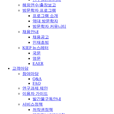
해외연수/출장보고
방문학자 프로그램
프로그램 소개
역대 방문학자
방문학자 커뮤니티
채용안내
채용공고
인재초빙
KIEP 뉴스레터
국문
영문
EAER
고객마당
참여마당
Q&A
FAQ
연구과제 제안
이용자 가이드
발간물구독안내
서비스정책
저작권정책