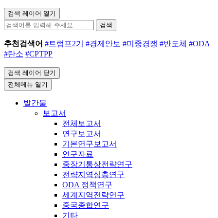
검색 레이어 열기
검색
추천검색어
#트럼프2기
#경제안보
#미중경쟁
#반도체
#ODA
#탄소
#CPTPP
검색 레이어 닫기
전체메뉴 열기
발간물
보고서
전체보고서
연구보고서
기본연구보고서
연구자료
중장기통상전략연구
전략지역심층연구
ODA 정책연구
세계지역전략연구
중국종합연구
기타