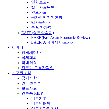
연차보고서
발간자료목록
인포카드
국가정책기여현황
발간물안내
구 발간자료
EAER(영문학술지)
EAER(East Asian Economic Review)
EAER 홈페이지 바로가기
세미나
전체세미나
국제회의
국내회의
전문가 초청간담회
연구원소식
공지사항
연구원동정
보도자료
언론속 KIEP
언론기고
언론인터뷰
연구원관련기사