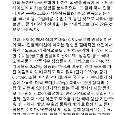
해외 물가변동을 포함한 16가지 외생충격들이 국내 인플
레이션에 미치는 영향을 분석하였다. 그 결과 국내 인플
레이션(근원PCE물가지수상승률)의 주요 변동요인은 임
금, 국내비용, 수입비용, 수입수요 등인 것으로 나타나 글
로벌 인플레이션의 전이효과는 상대적으로 크지 않은 것
으로 나타났다.
그러나 제3장에서 살펴본 바와 같이, 글로벌 인플레이션
이 국내 인플레이션에 미치는 영향은 절대적인 측면에서
통계적으로도 경제적으로도 상당히 유의하다. 앞서 언급
한 수치들(글로벌 인플레이션이 1%p 상승할 경우 국내
소비자물가 상품지수 상승률이 단기적으로 0.42%p, 장
기적으로 0.52%p 상승)은 한국과 비슷한 경제 규모를 가
진 이탈리아와 비교해도 작지 않다(단기 0.06%p, 장기
0.34%p). 또한 이러한 전이효과는 국내 단기 수입물가 상
승에 대하여 더욱 크다(1.27%p). 따라서 관련 정책의 수
립 및 시행에 있어 단기적으로는 국제 원자재 시장 동향
모니터링의 강화가 필요하고, 중장기적으로는 수입선 다
변화, 원자재 수입 의존도 축소를 위한 국내 생산 기반 확
충 및 대체재 개발, 수출입 물류체계의 효율성 제고 등이
필요할 것이다. 덧붙여서 제4장의 통합정책체계는 수요,
공급, 국제금융시장, 통화·재정정책을 아우르는 포괄적