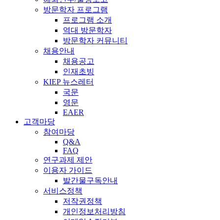
방문학자 프로그램
프로그램 소개
역대 방문학자
방문학자 커뮤니티
채용안내
채용공고
인재초빙
KIEP 뉴스레터
국문
영문
EAER
고객마당
참여마당
Q&A
FAQ
연구과제 제안
이용자 가이드
발간물구독안내
서비스정책
저작권정책
개인정보처리방침