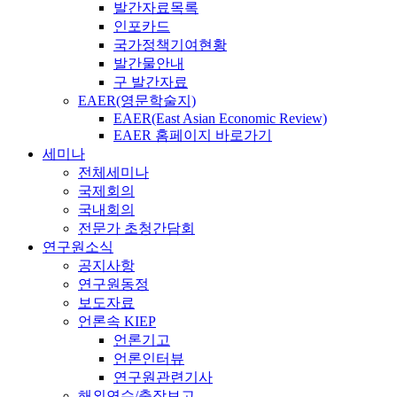
발간자료목록
인포카드
국가정책기여현황
발간물안내
구 발간자료
EAER(영문학술지)
EAER(East Asian Economic Review)
EAER 홈페이지 바로가기
세미나
전체세미나
국제회의
국내회의
전문가 초청간담회
연구원소식
공지사항
연구원동정
보도자료
언론속 KIEP
언론기고
언론인터뷰
연구원관련기사
해외연수/출장보고