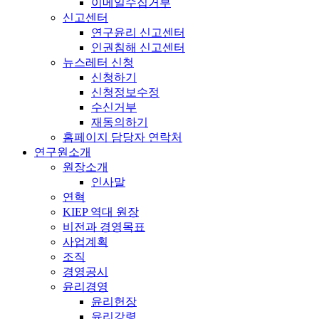
이메일수집거부
신고센터
연구윤리 신고센터
인권침해 신고센터
뉴스레터 신청
신청하기
신청정보수정
수신거부
재동의하기
홈페이지 담당자 연락처
연구원소개
원장소개
인사말
연혁
KIEP 역대 원장
비전과 경영목표
사업계획
조직
경영공시
윤리경영
윤리헌장
윤리강령