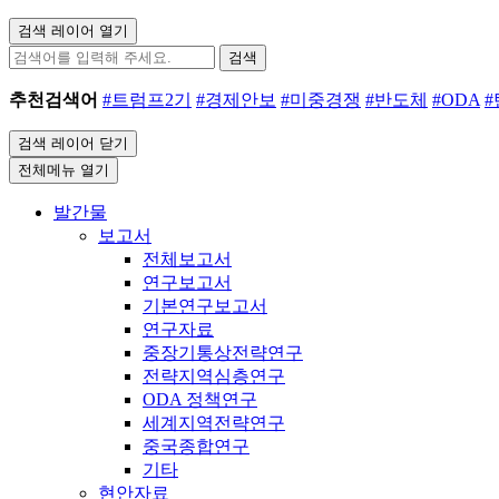
검색 레이어 열기
검색
추천검색어
#트럼프2기
#경제안보
#미중경쟁
#반도체
#ODA
검색 레이어 닫기
전체메뉴 열기
발간물
보고서
전체보고서
연구보고서
기본연구보고서
연구자료
중장기통상전략연구
전략지역심층연구
ODA 정책연구
세계지역전략연구
중국종합연구
기타
현안자료