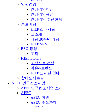
인권경영
인권경영헌장
인권경영규정
인권경영 추진현황
홍보마당
KIEP 소개자료
CI소개
개원 30주년 기념
KIEP SNS
ESG 경영
조직
KIEP Library
소장자료 검색
이슈&트렌드
KIEP 도서관 안내
찾아오시는길
APEC 연구컨소시엄
APEC연구컨소시엄 소개
APEC
APEC 이란
APEC 주요과제