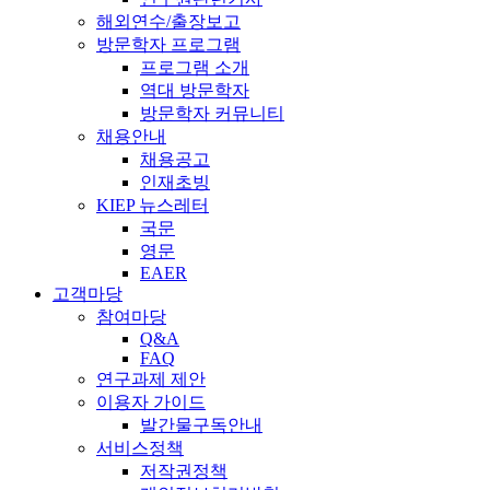
해외연수/출장보고
방문학자 프로그램
프로그램 소개
역대 방문학자
방문학자 커뮤니티
채용안내
채용공고
인재초빙
KIEP 뉴스레터
국문
영문
EAER
고객마당
참여마당
Q&A
FAQ
연구과제 제안
이용자 가이드
발간물구독안내
서비스정책
저작권정책