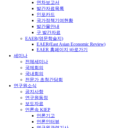
연차보고서
발간자료목록
인포카드
국가정책기여현황
발간물안내
구 발간자료
EAER(영문학술지)
EAER(East Asian Economic Review)
EAER 홈페이지 바로가기
세미나
전체세미나
국제회의
국내회의
전문가 초청간담회
연구원소식
공지사항
연구원동정
보도자료
언론속 KIEP
언론기고
언론인터뷰
연구원관련기사