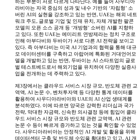
하는 부분이 서로 다르게 나타난다. 예를 들어 사우디아
라비아는 자국 중심의 성과 및 내수 기반의 ‘자립형’ 소
버린 AI의 실현을 강조하고 있는 반면, UAE는 해외 네트
워크 주도, 글로벌 기업 및 인재 유치, 자체 개발한 팔콘
모델의 오픈 소스 공개 등 ‘개방형’ 소버린 AI를 지향하
고 있다. 또한 UAE는 에미리트 연방제라는 정치 구조로
인해 아부다비와 두바이가 서로 다른 AI 전략을 보이고
있다. 즉 아부다비는 미국 AI 기업과의 협력을 통해 대규
모 데이터센터를 구축하고 아랍어에 특화된 거대언어모
델을 개발하고 있는 반면, 두바이는 AI 스타트업의 글로
벌 테스트베드로서 해외기업을 유치하여 다양한 실증사
업을 전개하는 데 주력하고 있다.
제3장에서는 클라우드 서비스 시장 규모, 반도체 관련 교
역액, AI 논문 수, 벤처투자액 등 다양한 통계 데이터를
활용하여 사우디아라비아와 UAE의 AI 산업 생태계를
분석하였다. 이에 따르면 양국은 강력한 리더십과 국가
전략, 막대한 자금력, 신속한 의사결정 등에 힘입어 클라
우드 서비스 시장 규모와 반도체 관련 교역액, AI 관련
논문 수 등이 빠르게 증가하고 있는 것을 확인할 수 있었
다. 사우디아라비아는 안정적인 AI 개발 및 활용을 위해
데이터센터 구축 및 반도체 수입을 확대하고 있고, AI 개