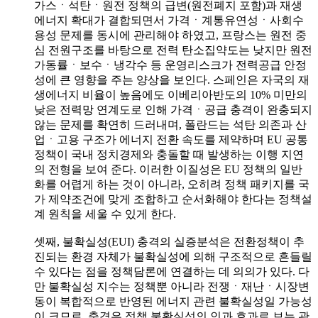
가스ㆍ석탄ㆍ원전 정책의 급변(원전폐지 포함)과 재생
에너지 확대가 결합되면서 가격ㆍ계통유연성ㆍ사회수
용성 문제를 동시에 관리해야 하였고, 프랑스는 원전 중
심 전원구조를 바탕으로 전력 탄소집약도는 낮지만 원전
가동률ㆍ보수ㆍ냉각수 등 운영리스크가 전력공급 안정
성에 큰 영향을 주는 양상을 보인다. 스페인은 자국의 재
생에너지 비율이 높음에도 이베리아반도의 10% 미만의
낮은 전력망 연계도로 인해 가격ㆍ공급 충격이 완충되지
않는 문제를 확연히 드러내며, 폴란드는 석탄 의존과 산
업ㆍ고용 구조가 에너지 전환 속도를 제약하며 EU 공통
정책이 국내 정치경제와 충돌할 때 발생하는 이행 지연
의 전형을 보여 준다. 이러한 이질성은 EU 정책의 일반
화를 어렵게 하는 것이 아니라, 오히려 정책 패키지를 국
가 제약조건에 맞게 조합하고 순서화해야 한다는 정책설
계 원칙을 세울 수 있게 한다.
셋째, 불확실성(EUI) 충격의 실증분석은 전환정책이 추
진되는 환경 자체가 불확실성에 의해 구조적으로 흔들릴
수 있다는 점을 정책담론에 연결하는 데 의의가 있다. 다
만 불확실성 지수는 정책뿐 아니라 전쟁ㆍ재난ㆍ시장변
동이 복합적으로 반영된 에너지 관련 불확실성일 가능성
이 크므로, 충격은 정책 불확실성의 인과 효과로 보는 관