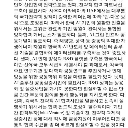
먼저 산업협력 전략으로는 첫째, 전략적 협력 파트너십
구축이 필요하다. 사우디아라비아와 UAE에서는 대부분
의 국가전략과 정책이 강력한 리더십에 따라 ‘탑-다운 방
식’으로 조정된다. 따라서 한국 AI 기업의 원활한 진출을
위해서는 고위급 관료와 기업 임원이 관여하는 통합된
양자협력 거버넌스가 필요하다. 둘째, AI 그린 인프라 공
동개발이 필요하다. 즉 태양광, 풍력 등 중동의 막대한 재
생에너지 자원과 한국의 AI 반도체 및 데이터센터 솔루
션 기술을 결합하여 데이터센터를 구축하는 것이 중요하
다. 셋째, AI 인재 양성과 R&D 플랫폼 구축은 한국이나
아랍 산유국 모두 시급히 해결해야 할 과제로서, 각국의
주요 연구기관 및 대학과 공동연구를 추진하거나 인재
양성을 위한 공동학위 과정을 마련할 필요가 있다. 넷째,
AI 솔루션 공동실증사업이 필요하다. R&D 성과는 상용
화 및 실증사업을 거치지 못한다면 현실화할 수 없는 만
큼 민간 부문의 참여를 통해 활성화를 꾀하도록 한다. 다
섯째, 각국의 전략적 AI 협력사업을 발굴하고 신속히 실
행하기 위해서는 협력 펀드의 조성이 필수적이다. 기업
간 합작투자(Joint Venture) 및 기술이전, 전략적 과제의
실증사업 등에 대해 적시에 금융지원이 이루어진다면 공
통의 협력 수요를 좀 더 빠르게 현실화할 수 있을 것이다.