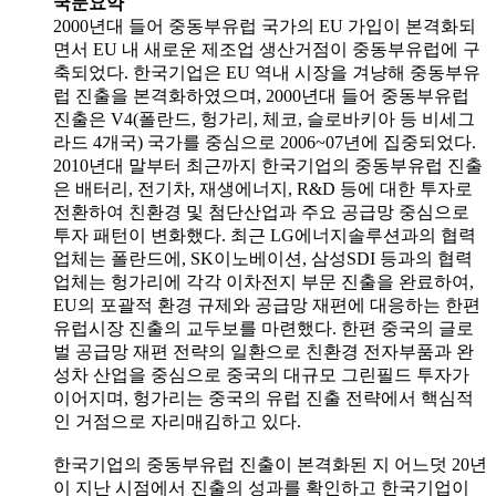
국문요약
2000년대 들어 중동부유럽 국가의 EU 가입이 본격화되
면서 EU 내 새로운 제조업 생산거점이 중동부유럽에 구
축되었다. 한국기업은 EU 역내 시장을 겨냥해 중동부유
럽 진출을 본격화하였으며, 2000년대 들어 중동부유럽
진출은 V4(폴란드, 헝가리, 체코, 슬로바키아 등 비세그
라드 4개국) 국가를 중심으로 2006~07년에 집중되었다.
2010년대 말부터 최근까지 한국기업의 중동부유럽 진출
은 배터리, 전기차, 재생에너지, R&D 등에 대한 투자로
전환하여 친환경 및 첨단산업과 주요 공급망 중심으로
투자 패턴이 변화했다. 최근 LG에너지솔루션과의 협력
업체는 폴란드에, SK이노베이션, 삼성SDI 등과의 협력
업체는 헝가리에 각각 이차전지 부문 진출을 완료하여,
EU의 포괄적 환경 규제와 공급망 재편에 대응하는 한편
유럽시장 진출의 교두보를 마련했다. 한편 중국의 글로
벌 공급망 재편 전략의 일환으로 친환경 전자부품과 완
성차 산업을 중심으로 중국의 대규모 그린필드 투자가
이어지며, 헝가리는 중국의 유럽 진출 전략에서 핵심적
인 거점으로 자리매김하고 있다.
한국기업의 중동부유럽 진출이 본격화된 지 어느덧 20년
이 지난 시점에서 진출의 성과를 확인하고 한국기업이