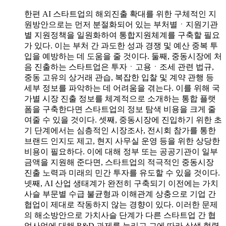
한편 AI 스타트업의 해외진출 확대를 위한 구체적인 지
원방안으로는 먼저 분절화되어 있는 부처별ㆍ지원기관
별 지원정책을 일원화하여 통합지원체계를 구축할 필요
가 있다. 이는 부처 간 과도한 성과 경쟁 및 예산 중복 투
입을 예방하는 데 도움을 줄 것이다. 둘째, 중동시장에 처
음 진출하는 스타트업은 투자ㆍ고용ㆍ조세 관련 법규,
중동 고유의 상거래 관습, 복잡한 입찰 및 계약 관행 등
세부 정보를 파악하는 데 어려움을 겪는다. 이를 위해 국
가별 시장 진출 정보를 체계적으로 소개하는 통합 플랫
폼을 구축한다면 스타트업의 정보 탐색 비용을 크게 줄
여줄 수 있을 것이다. 셋째, 중동시장에 진입하기 위한 초
기 단계에서는 심층적인 시장조사, 전시회 참가를 통한
브랜드 인지도 제고, 현지 사무실 운영 등을 위한 상당한
비용이 필요하다. 이에 대해 정부 또는 공공기관이 일부
금액을 지원해 준다면, 스타트업의 적극적인 중동시장
진출 노력과 미래의 민간 투자를 유도할 수 있을 것이다.
넷째, AI 산업 생태계가 완전히 구축되기 이전에는 가치
사슬 부문별 수급 불균형과 이해관계 상충으로 기업 간
협업이 제대로 작동하지 않는 경향이 있다. 이러한 문제
의 해소방안으로 가치사슬 단계가 다른 스타트업 간 협
업사업에 대해 R&D 과제를 늘리고 그에 따라 상생 협력