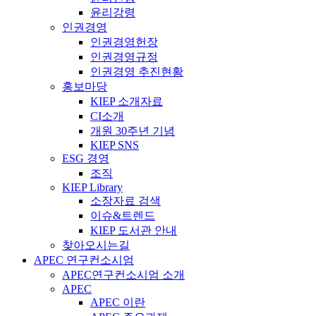
윤리강령
인권경영
인권경영헌장
인권경영규정
인권경영 추진현황
홍보마당
KIEP 소개자료
CI소개
개원 30주년 기념
KIEP SNS
ESG 경영
조직
KIEP Library
소장자료 검색
이슈&트렌드
KIEP 도서관 안내
찾아오시는길
APEC 연구컨소시엄
APEC연구컨소시엄 소개
APEC
APEC 이란