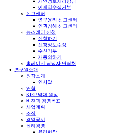
개인정보처리방침
이메일수집거부
신고센터
연구윤리 신고센터
인권침해 신고센터
뉴스레터 신청
신청하기
신청정보수정
수신거부
재동의하기
홈페이지 담당자 연락처
연구원소개
원장소개
인사말
연혁
KIEP 역대 원장
비전과 경영목표
사업계획
조직
경영공시
윤리경영
윤리헌장