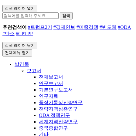
검색 레이어 열기
검색
추천검색어
#트럼프2기
#경제안보
#미중경쟁
#반도체
#ODA
#탄소
#CPTPP
검색 레이어 닫기
전체메뉴 열기
발간물
보고서
전체보고서
연구보고서
기본연구보고서
연구자료
중장기통상전략연구
전략지역심층연구
ODA 정책연구
세계지역전략연구
중국종합연구
기타