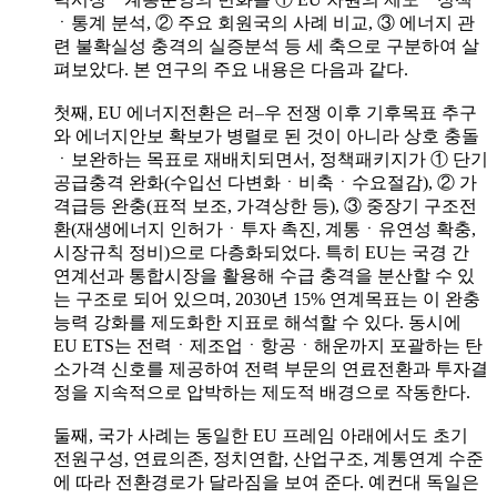
ㆍ통계 분석, ② 주요 회원국의 사례 비교, ③ 에너지 관
련 불확실성 충격의 실증분석 등 세 축으로 구분하여 살
펴보았다. 본 연구의 주요 내용은 다음과 같다.
첫째, EU 에너지전환은 러–우 전쟁 이후 기후목표 추구
와 에너지안보 확보가 병렬로 된 것이 아니라 상호 충돌
ㆍ보완하는 목표로 재배치되면서, 정책패키지가 ① 단기
공급충격 완화(수입선 다변화ㆍ비축ㆍ수요절감), ② 가
격급등 완충(표적 보조, 가격상한 등), ③ 중장기 구조전
환(재생에너지 인허가ㆍ투자 촉진, 계통ㆍ유연성 확충,
시장규칙 정비)으로 다층화되었다. 특히 EU는 국경 간
연계선과 통합시장을 활용해 수급 충격을 분산할 수 있
는 구조로 되어 있으며, 2030년 15% 연계목표는 이 완충
능력 강화를 제도화한 지표로 해석할 수 있다. 동시에
EU ETS는 전력ㆍ제조업ㆍ항공ㆍ해운까지 포괄하는 탄
소가격 신호를 제공하여 전력 부문의 연료전환과 투자결
정을 지속적으로 압박하는 제도적 배경으로 작동한다.
둘째, 국가 사례는 동일한 EU 프레임 아래에서도 초기
전원구성, 연료의존, 정치연합, 산업구조, 계통연계 수준
에 따라 전환경로가 달라짐을 보여 준다. 예컨대 독일은