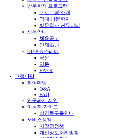
방문학자 프로그램
프로그램 소개
역대 방문학자
방문학자 커뮤니티
채용안내
채용공고
인재초빙
KIEP 뉴스레터
국문
영문
EAER
고객마당
참여마당
Q&A
FAQ
연구과제 제안
이용자 가이드
발간물구독안내
서비스정책
저작권정책
개인정보처리방침