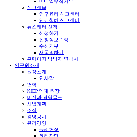
이메일수집거부
신고센터
연구윤리 신고센터
인권침해 신고센터
뉴스레터 신청
신청하기
신청정보수정
수신거부
재동의하기
홈페이지 담당자 연락처
연구원소개
원장소개
인사말
연혁
KIEP 역대 원장
비전과 경영목표
사업계획
조직
경영공시
윤리경영
윤리헌장
윤리강령