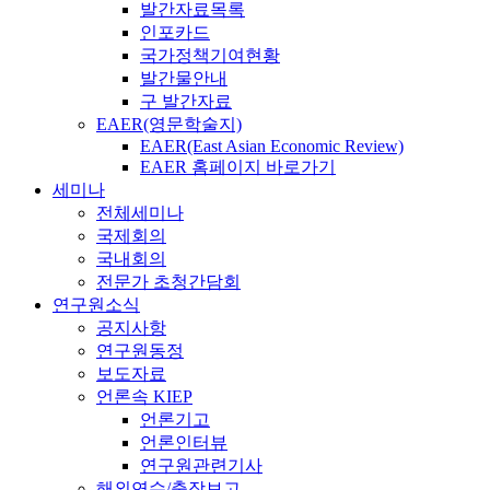
발간자료목록
인포카드
국가정책기여현황
발간물안내
구 발간자료
EAER(영문학술지)
EAER(East Asian Economic Review)
EAER 홈페이지 바로가기
세미나
전체세미나
국제회의
국내회의
전문가 초청간담회
연구원소식
공지사항
연구원동정
보도자료
언론속 KIEP
언론기고
언론인터뷰
연구원관련기사
해외연수/출장보고