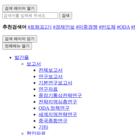
검색 레이어 열기
검색
추천검색어
#트럼프2기
#경제안보
#미중경쟁
#반도체
#ODA
검색 레이어 닫기
전체메뉴 열기
발간물
보고서
전체보고서
연구보고서
기본연구보고서
연구자료
중장기통상전략연구
전략지역심층연구
ODA 정책연구
세계지역전략연구
중국종합연구
기타
현안자료