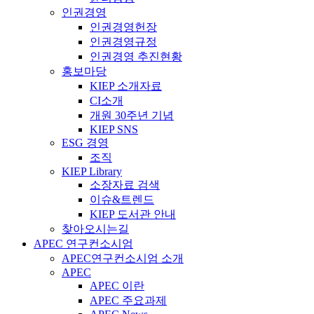
인권경영
인권경영헌장
인권경영규정
인권경영 추진현황
홍보마당
KIEP 소개자료
CI소개
개원 30주년 기념
KIEP SNS
ESG 경영
조직
KIEP Library
소장자료 검색
이슈&트렌드
KIEP 도서관 안내
찾아오시는길
APEC 연구컨소시엄
APEC연구컨소시엄 소개
APEC
APEC 이란
APEC 주요과제