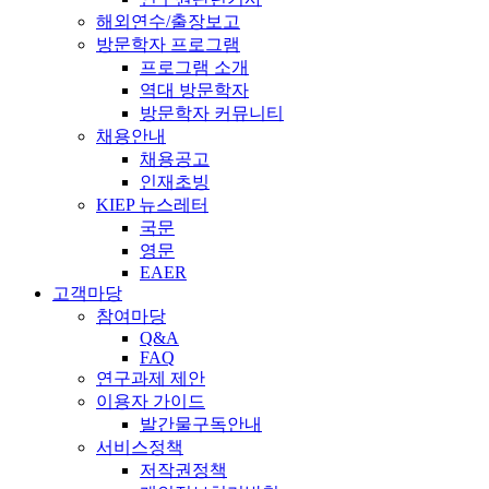
해외연수/출장보고
방문학자 프로그램
프로그램 소개
역대 방문학자
방문학자 커뮤니티
채용안내
채용공고
인재초빙
KIEP 뉴스레터
국문
영문
EAER
고객마당
참여마당
Q&A
FAQ
연구과제 제안
이용자 가이드
발간물구독안내
서비스정책
저작권정책