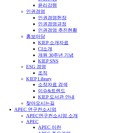
윤리강령
인권경영
인권경영헌장
인권경영규정
인권경영 추진현황
홍보마당
KIEP 소개자료
CI소개
개원 30주년 기념
KIEP SNS
ESG 경영
조직
KIEP Library
소장자료 검색
이슈&트렌드
KIEP 도서관 안내
찾아오시는길
APEC 연구컨소시엄
APEC연구컨소시엄 소개
APEC
APEC 이란