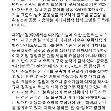
넘어선 전략적 협력이 필요하다. 구체적으로 기후 변화
나 재난 안전 등 비민감 분야의 공동 R&D를 확대하고,
기술 표준의 상호 운용성을 확보하여 글로벌 공급망 불
확실성에 공동 대응하는 미래지향적 협력 모델을 구축해
야 한다.
제2장 1절(韓)에서는 디지털 기술에 의한 산업혁신 시스
템의 재구성을 분석하였다. 디지털 기술은 ‘수확체증의
법칙’과 네트워크 효과를 통해 기존의 선형적 가치사슬
을 해체하여 플랫폼 중심의 생태계로 전환시키고 있다.
이제 기업 경쟁력은 단일 제품의 효율성이 아니라 데이
터 기반의 가치 네트워크 구축 능력에 달려 있다. 중국은
‘디지털 중국’ 전략하에 알리바바, 샤오미 등 플랫폼 기
업이 주도하는 생태계를 구축하여 규모의 경제를 실현하
고 있는 반면, 한국은 반도체·자동차 등 제조 대기업 중
심의 효율화에 강점이 있으나 중소기업의 디지털 격차와
규제 경직성이 혁신의 제약 요인으로 작용하고 있다. 특
히 디지털 혁신의 불확실성이 높은 상황에서 한국과 중
국은 경쟁 관계임에도 불구하고 미래 기술 탐색에 따르
는 막대한 비용과 리스크를 분담해야 하는 협력의 유인
을 공유하고 있다. 따라서 양국은 ‘한·중·일 ICT 장관회