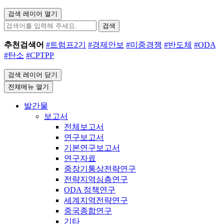
검색 레이어 열기
검색
추천검색어
#트럼프2기
#경제안보
#미중경쟁
#반도체
#ODA
#탄소
#CPTPP
검색 레이어 닫기
전체메뉴 열기
발간물
보고서
전체보고서
연구보고서
기본연구보고서
연구자료
중장기통상전략연구
전략지역심층연구
ODA 정책연구
세계지역전략연구
중국종합연구
기타