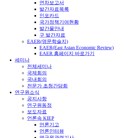
연차보고서
발간자료목록
인포카드
국가정책기여현황
발간물안내
구 발간자료
EAER(영문학술지)
EAER(East Asian Economic Review)
EAER 홈페이지 바로가기
세미나
전체세미나
국제회의
국내회의
전문가 초청간담회
연구원소식
공지사항
연구원동정
보도자료
언론속 KIEP
언론기고
언론인터뷰
연구원관련기사