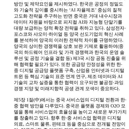
방안 및 제약요인을 제시하였다. 한국은 공정의 정밀도
와 기술적 깊이를 중시하는 ‘AI 자율제조’ 중심의 질적
고도화 전략을 추구하는 반면 중국은 거대 내수시장과
데이터 자원을 바탕으로 피지컬 AI와 지능형 단말기를
대량 보급하는 양적 확장 전략을 취하고 있다. 삼성전자·
포스코와 샤오미·하이얼 등 양국 선도기업의 혁신 사례
를 분석하여 양국의 이러한 전략적 차이를 규명하였다.
양국의 상이한 경쟁력을 상호 보완 기제로 활용하여(중
국의 하드웨어 인프라 및 가격 경쟁력과 한국의 운영 솔
루션 및 공정 기술을 결합 등) 제3국 시장 공동 진출을 위
해 협력할 필요가 있다. 또한 공급망 안정성을 위한 한·
중 디지털 공급망 플랫폼 구축, 산업용 인터넷과 디지털
트윈 등 핵심 기술의 표준 연계 연구, 제조 데이터와 AI
기술의 교차 실증을 통한 협력이 요구되면 불공정·과잉
경쟁 지양 및 미래지향적 공생 관계 모색이 중요하다.
제5장 1절(中)에서는 중국 서비스업의 디지털 전환과 한·
중 협력 방안을 다루었다. 중국은 플랫폼 경제와 O2O 모
델을 통해 서비스업의 효율성을 높이고 새로운 부가가치
를 창출하고 있다. 향후 한·중 서비스업 협력은 디지털
의료, 스마트 물류, 핀테크 등을 중심으로 전개될 전망이