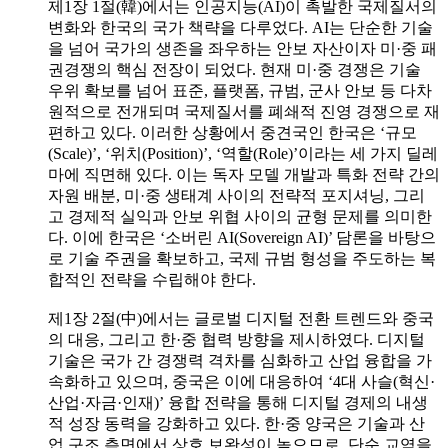
제1장 1절(韓)에서는 인공지능(AI)이 촉발한 국제질서의
변화와 한국의 국가 책략을 다루었다. AI는 단순한 기술
을 넘어 국가의 생존을 좌우하는 안보 자산이자 미·중 패
권경쟁의 핵심 전장이 되었다. 현재 미·중 경쟁은 기술
우위 확보를 넘어 표준, 플랫폼, 규범, 군사 안보 등 다차
원적으로 전개되며 국제질서를 폐쇄적 진영 경쟁으로 재
편하고 있다. 이러한 상황에서 중견국인 한국은 ‘규모
(Scale)’, ‘위치(Position)’, ‘역할(Role)’이라는 세 가지 딜레
마에 직면해 있다. 이는 독자 모델 개발과 특화 전략 간의
자원 배분, 미·중 생태계 사이의 전략적 포지셔닝, 그리
고 경제적 실익과 안보 위협 사이의 균형 문제를 의미한
다. 이에 한국은 ‘소버린 AI(Sovereign AI)’ 담론을 바탕으
로 기술 주권을 확보하고, 국제 규범 형성을 주도하는 복
합적인 전략을 수립해야 한다.
제1장 2절(中)에서는 글로벌 디지털 전환 트렌드와 중국
의 대응, 그리고 한·중 협력 방향을 제시하였다. 디지털
기술은 국가 간 경쟁력 격차를 심화하고 산업 융합을 가
속화하고 있으며, 중국은 이에 대응하여 ‘4대 사슬(혁신·
산업·자금·인재)’ 융합 전략을 통해 디지털 경제의 내생
적 성장 동력을 강화하고 있다. 한·중 양국은 기술과 산
업 구조 측면에서 상호 보완성이 높으므로, 단순 교역을