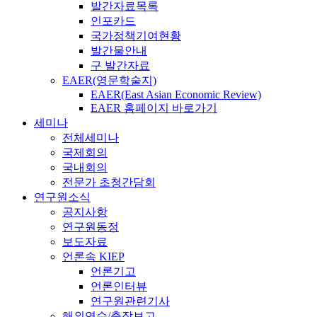
발간자료목록
인포카드
국가정책기여현황
발간물안내
구 발간자료
EAER(영문학술지)
EAER(East Asian Economic Review)
EAER 홈페이지 바로가기
세미나
전체세미나
국제회의
국내회의
전문가 초청간담회
연구원소식
공지사항
연구원동정
보도자료
언론속 KIEP
언론기고
언론인터뷰
연구원관련기사
해외연수/출장보고