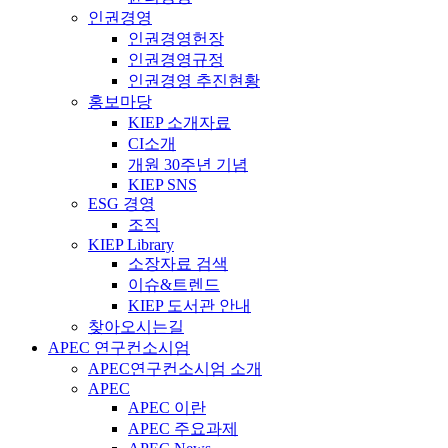
인권경영
인권경영헌장
인권경영규정
인권경영 추진현황
홍보마당
KIEP 소개자료
CI소개
개원 30주년 기념
KIEP SNS
ESG 경영
조직
KIEP Library
소장자료 검색
이슈&트렌드
KIEP 도서관 안내
찾아오시는길
APEC 연구컨소시엄
APEC연구컨소시엄 소개
APEC
APEC 이란
APEC 주요과제