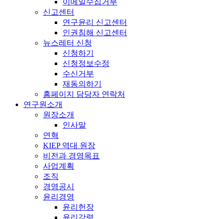
이메일수집거부
신고센터
연구윤리 신고센터
인권침해 신고센터
뉴스레터 신청
신청하기
신청정보수정
수신거부
재동의하기
홈페이지 담당자 연락처
연구원소개
원장소개
인사말
연혁
KIEP 역대 원장
비전과 경영목표
사업계획
조직
경영공시
윤리경영
윤리헌장
윤리강령