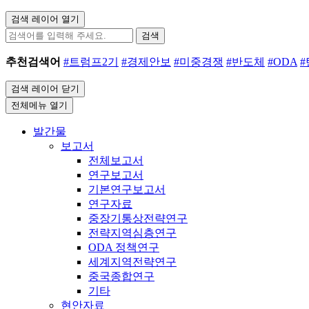
검색 레이어 열기
검색
추천검색어
#트럼프2기
#경제안보
#미중경쟁
#반도체
#ODA
검색 레이어 닫기
전체메뉴 열기
발간물
보고서
전체보고서
연구보고서
기본연구보고서
연구자료
중장기통상전략연구
전략지역심층연구
ODA 정책연구
세계지역전략연구
중국종합연구
기타
현안자료