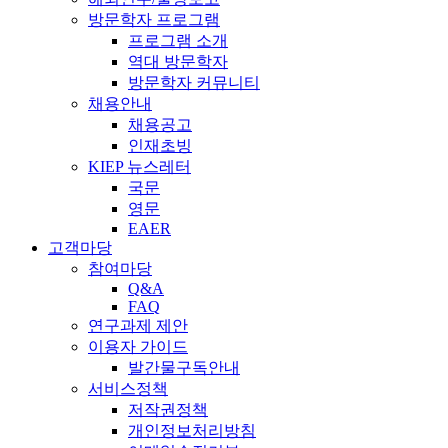
방문학자 프로그램
프로그램 소개
역대 방문학자
방문학자 커뮤니티
채용안내
채용공고
인재초빙
KIEP 뉴스레터
국문
영문
EAER
고객마당
참여마당
Q&A
FAQ
연구과제 제안
이용자 가이드
발간물구독안내
서비스정책
저작권정책
개인정보처리방침