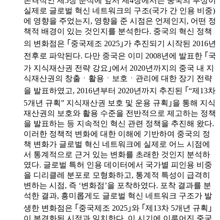
본격적인 제5장 분석에 앞서 제4장에서는 중국의 부상이
실제로 글로벌 혁신 네트워크의 구조(국가 간 인용 비중)
에 영향을 주었는지, 영향을 준 시점은 언제인지, 어떤 정
책적 배경이 있는 것인지를 분석한다. 중국의 혁신 정책
의 변화점은 ｢중국제조 2025｣가 추진되기 시작된 2016년
전후로 파악된다. 다만 중국은 이미 2008년에 발표한 ｢국
가 지식재산권 전략 강요｣에서 2020년까지의 중국 내 지
식재산권의 창출ㆍ활용ㆍ보호ㆍ관리에 대한 장기 전략
을 발표하였고, 2016년부터 2020년까지 추진된 ｢“제13차
5개년 규획” 지식재산권 보호 및 운용 규획｣을 통해 지식
재산권의 보호와 활용 수준을 전반적으로 제고하는 정책
을 발표하는 등 지속적인 혁신 관련 정책을 추진해 왔다.
이러한 정책적 변화에 대한 이해에 기반하여 중국의 정
책 변화가 글로벌 혁신 네트워크에 실제로 어느 시점에
서 통계적으로 근거 있는 변화를 초래한 것인지 분석하
였다. 글로벌 특허 인용 데이터에서 국가별 피인용 비중
을 디리클레 분포로 모형화하고, 통계적 특성이 급격히
변하는 시점, 즉 ‘변화점’을 포착하였다. 포착 결과를 분
석한 결과, 흥미롭게도 글로벌 혁신 네트워크 구조가 발
생한 변화점은 ｢중국제조 2025｣와 ｢제13차 5개년 규획｣
이 본격화된 시점과 일치한다. 이 시기에 이루어진 중국