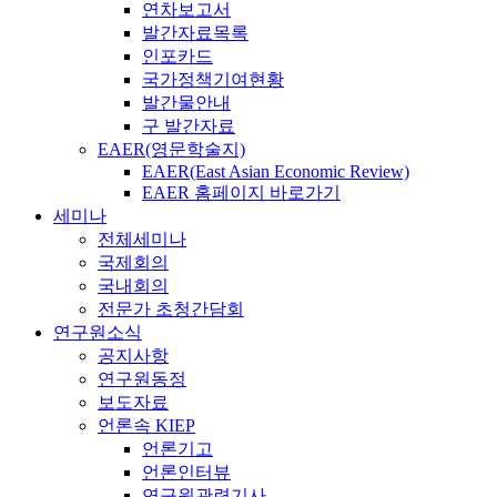
연차보고서
발간자료목록
인포카드
국가정책기여현황
발간물안내
구 발간자료
EAER(영문학술지)
EAER(East Asian Economic Review)
EAER 홈페이지 바로가기
세미나
전체세미나
국제회의
국내회의
전문가 초청간담회
연구원소식
공지사항
연구원동정
보도자료
언론속 KIEP
언론기고
언론인터뷰
연구원관련기사