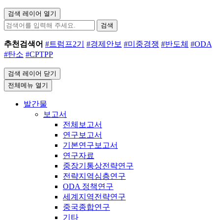
검색 레이어 열기
검색
추천검색어
#트럼프2기
#경제안보
#미중경쟁
#반도체
#ODA
#탄소
#CPTPP
검색 레이어 닫기
전체메뉴 열기
발간물
보고서
전체보고서
연구보고서
기본연구보고서
연구자료
중장기통상전략연구
전략지역심층연구
ODA 정책연구
세계지역전략연구
중국종합연구
기타