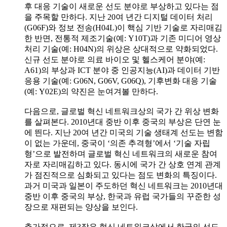
후 대응 기술이 새로운 선도 분야로 부상하고 있다는 점
을 주목할 만하다. 지난 20여 년간 디지털 데이터 처리
(G06F)와 정보 전송(H04L)이 핵심 기반 기술로 자리매김
한 반면, 전통적 제조기술(예: Y10T)과 기존 미디어 영상
처리 기술(예: H04N)의 위상은 상대적으로 약화되었다.
신규 선도 분야로 의료 바이오 및 헬스케어 분야(예:
A61)의 부상과 ICT 분야 중 인공지능(AI)과 데이터 기반
응용 기술(예: G06N, G06V, G06Q), 기후변화 대응 기술
(예: Y02E)의 약진은 눈여겨볼 만하다.
다음으로, 글로벌 혁신 네트워크상의 국가 간 위상 변화
를 살펴본다. 2010년대 중반 이후 중국의 부상은 단연 눈
에 띈다. 지난 20여 년간 미국의 기술 생태계 선도는 변함
이 없는 가운데, 중국이 ‘의존 추격형’에서 ‘기술 자립
형’으로 발전하며 글로벌 혁신 네트워크의 새로운 참여
자로 자리매김하고 있다. 동시에 국가 간 상호 연계 관계
가 점진적으로 심화되고 있다는 점도 변화의 특징이다.
과거 미국과 일본이 주도하던 혁신 네트워크는 2010년대
중반 이후 중국의 부상, 한국과 유럽 국가들의 꾸준한 성
장으로 재편되는 양상을 보인다.
추가적으로, 제3장은 혁신 네트워크상에서 한국의 선도