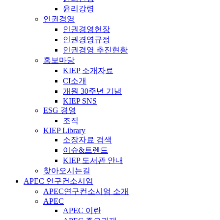
윤리강령
인권경영
인권경영헌장
인권경영규정
인권경영 추진현황
홍보마당
KIEP 소개자료
CI소개
개원 30주년 기념
KIEP SNS
ESG 경영
조직
KIEP Library
소장자료 검색
이슈&트렌드
KIEP 도서관 안내
찾아오시는길
APEC 연구컨소시엄
APEC연구컨소시엄 소개
APEC
APEC 이란