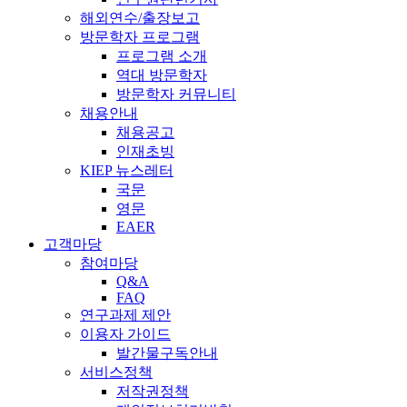
해외연수/출장보고
방문학자 프로그램
프로그램 소개
역대 방문학자
방문학자 커뮤니티
채용안내
채용공고
인재초빙
KIEP 뉴스레터
국문
영문
EAER
고객마당
참여마당
Q&A
FAQ
연구과제 제안
이용자 가이드
발간물구독안내
서비스정책
저작권정책