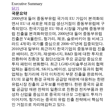
Executive Summary
닫기
국문요약
2000년대 들어 중동부유럽 국가의 EU 가입이 본격화되
면서 EU 내 새로운 제조업 생산거점이 중동부유럽에 구
축되었다. 한국기업은 EU 역내 시장을 겨냥해 중동부유
럽 진출을 본격화하였으며, 2000년대 들어 중동부유럽
진출은 V4(폴란드, 헝가리, 체코, 슬로바키아 등 비세그
라드 4개국) 국가를 중심으로 2006~07년에 집중되었다.
2010년대 말부터 최근까지 한국기업의 중동부유럽 진출
은 배터리, 전기차, 재생에너지, R&D 등에 대한 투자로
전환하여 친환경 및 첨단산업과 주요 공급망 중심으로
투자 패턴이 변화했다. 최근 LG에너지솔루션과의 협력
업체는 폴란드에, SK이노베이션, 삼성SDI 등과의 협력
업체는 헝가리에 각각 이차전지 부문 진출을 완료하여,
EU의 포괄적 환경 규제와 공급망 재편에 대응하는 한편
유럽시장 진출의 교두보를 마련했다. 한편 중국의 글로
벌 공급망 재편 전략의 일환으로 친환경 전자부품과 완
성차 산업을 중심으로 중국의 대규모 그린필드 투자가
이어지며, 헝가리는 중국의 유럽 진출 전략에서 핵심적
인 거점으로 자리매김하고 있다.