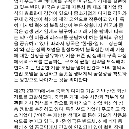
업이 주도하는 생태계를 구축하여 규모의 경제를 실현하
고 있는 반면, 한국은 반도체·자동차 등 제조 대기업 중
심의 효율화에 강점이 있으나 중소기업의 디지털 격차와
규제 경직성이 혁신의 제약 요인으로 작용하고 있다. 특
히 디지털 혁신의 불확실성이 높은 상황에서 한국과 중
국은 경쟁 관계임에도 불구하고 미래 기술 탐색에 따르
는 막대한 비용과 리스크를 분담해야 하는 협력의 유인
을 공유하고 있다. 따라서 양국은 ‘한·중·일 ICT 장관회
의’와 같은 정책 채널을 활성화하여 불확실한 미래 기술
에 대한 전망을 공유하고, 기술 표준 및 생태계 구축 과정
에서 리스크를 분담하는 ‘구조적 균형’ 전략을 모색해야
한다. 이는 단순한 기술 도입을 넘어 인간과 AI의 창의적
협업 모델을 정립하고 플랫폼 생태계의 공정성을 확보하
는 방향으로 나아가는 것을 의미한다.
제2장 2절(中)에서는 중국의 디지털 기술 기반 산업 혁신
경로를 고찰하였다. 중국은 거대 내수 시장과 정부의 일
관된 거시 정책을 바탕으로 과학기술과 산업 혁신의 심
층 융합을 추진하고 있다. 특히 선도 기업이 주도하고 중
소기업이 참여하는 개방형 생태계를 통해 기술의 상용화
속도를 높이고 있다. 한·중 양국은 반도체, 신에너지 등
핵심 산업 공급망에서 긴밀히 연결되어 있어 협력 잠재