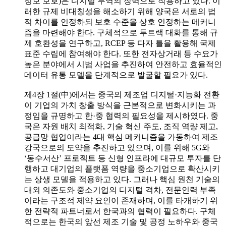
정보 보호)은 디지털 무역의 장벽으로 작용하고 있다. 이
러한 규제 비대칭성을 해소하기 위해 양국은 서로의 법
적 차이를 인정하되 보호 수준을 상호 인정하는 메커니
즘을 마련해야 한다. 구체적으로 투트랙 대화를 통해 규
제 호환성을 연구하고, RCEP 등 다자 틀을 활용해 국제
표준 수립에 참여해야 한다. 또한 전자상거래 등 수요가
높은 분야에서 시범 사업을 추진하여 안전하고 효율적인
데이터 유통 모델을 단계적으로 발굴할 필요가 있다.
제4장 1절(中)에서는 중국의 제조업 디지털·지능화 전환
이 기업의 가치 창출 방식을 근본적으로 변화시키는 과
정임을 규명하고 한·중 협력의 필요성을 제시하였다. 중
국은 자원 배치 최적화, 기술 혁신 주도, 조직 역량 제고,
공급망 협업이라는 4대 핵심 메커니즘을 가동하여 제조
강국으로의 도약을 추진하고 있으며, 이를 위해 5G와
‘동수서산’ 프로젝트 등 신형 인프라에 대규모 투자를 단
행하고 대기업의 플랫폼 역량을 중소기업으로 확산시키
는 상생 모델을 적용하고 있다. 그러나 핵심 원천 기술의
대외 의존도와 중소기업의 디지털 격차, 전문인력 부족
이라는 구조적 제약 요인이 존재하며, 이를 타개하기 위
한 전략적 파트너로서 한국과의 협력이 필요하다. 구체
적으로는 한국의 앞선 제조 기술 및 공정 노하우와 중국