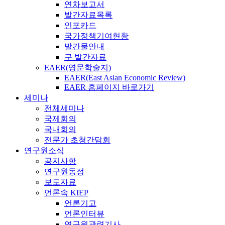
연차보고서
발간자료목록
인포카드
국가정책기여현황
발간물안내
구 발간자료
EAER(영문학술지)
EAER(East Asian Economic Review)
EAER 홈페이지 바로가기
세미나
전체세미나
국제회의
국내회의
전문가 초청간담회
연구원소식
공지사항
연구원동정
보도자료
언론속 KIEP
언론기고
언론인터뷰
연구원관련기사