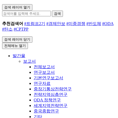
검색 레이어 열기
검색
추천검색어
#트럼프2기
#경제안보
#미중경쟁
#반도체
#ODA
#탄소
#CPTPP
검색 레이어 닫기
전체메뉴 열기
발간물
보고서
전체보고서
연구보고서
기본연구보고서
연구자료
중장기통상전략연구
전략지역심층연구
ODA 정책연구
세계지역전략연구
중국종합연구
기타