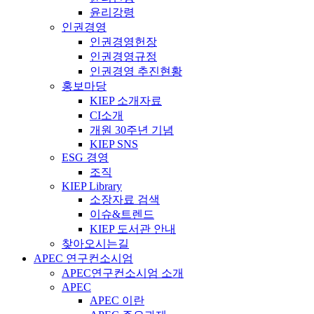
윤리강령
인권경영
인권경영헌장
인권경영규정
인권경영 추진현황
홍보마당
KIEP 소개자료
CI소개
개원 30주년 기념
KIEP SNS
ESG 경영
조직
KIEP Library
소장자료 검색
이슈&트렌드
KIEP 도서관 안내
찾아오시는길
APEC 연구컨소시엄
APEC연구컨소시엄 소개
APEC
APEC 이란