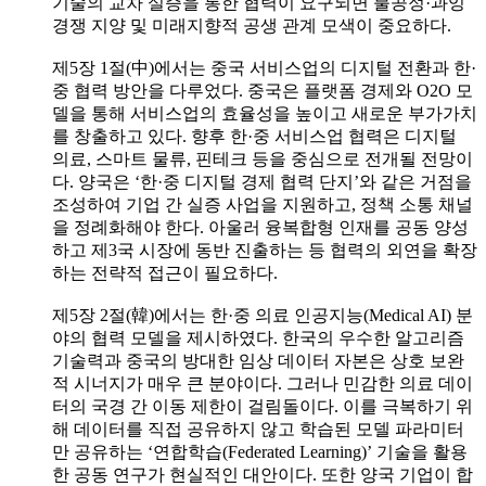
기술의 교차 실증을 통한 협력이 요구되면 불공정·과잉
경쟁 지양 및 미래지향적 공생 관계 모색이 중요하다.
제5장 1절(中)에서는 중국 서비스업의 디지털 전환과 한·
중 협력 방안을 다루었다. 중국은 플랫폼 경제와 O2O 모
델을 통해 서비스업의 효율성을 높이고 새로운 부가가치
를 창출하고 있다. 향후 한·중 서비스업 협력은 디지털
의료, 스마트 물류, 핀테크 등을 중심으로 전개될 전망이
다. 양국은 ‘한·중 디지털 경제 협력 단지’와 같은 거점을
조성하여 기업 간 실증 사업을 지원하고, 정책 소통 채널
을 정례화해야 한다. 아울러 융복합형 인재를 공동 양성
하고 제3국 시장에 동반 진출하는 등 협력의 외연을 확장
하는 전략적 접근이 필요하다.
제5장 2절(韓)에서는 한·중 의료 인공지능(Medical AI) 분
야의 협력 모델을 제시하였다. 한국의 우수한 알고리즘
기술력과 중국의 방대한 임상 데이터 자본은 상호 보완
적 시너지가 매우 큰 분야이다. 그러나 민감한 의료 데이
터의 국경 간 이동 제한이 걸림돌이다. 이를 극복하기 위
해 데이터를 직접 공유하지 않고 학습된 모델 파라미터
만 공유하는 ‘연합학습(Federated Learning)’ 기술을 활용
한 공동 연구가 현실적인 대안이다. 또한 양국 기업이 합