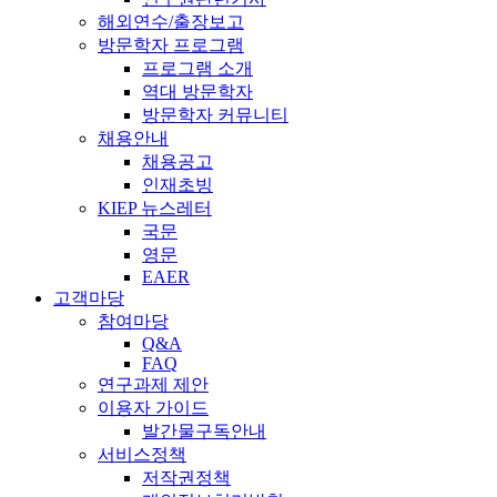
해외연수/출장보고
방문학자 프로그램
프로그램 소개
역대 방문학자
방문학자 커뮤니티
채용안내
채용공고
인재초빙
KIEP 뉴스레터
국문
영문
EAER
고객마당
참여마당
Q&A
FAQ
연구과제 제안
이용자 가이드
발간물구독안내
서비스정책
저작권정책