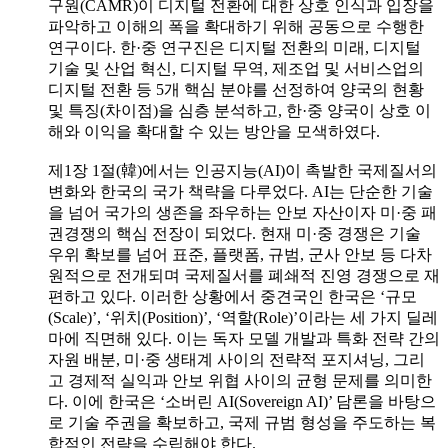
구원(CAMR)이 디지털 전환에 대한 상호 인식과 입장을
파악하고 이해의 폭을 확대하기 위해 공동으로 수행한
연구이다. 한·중 연구진은 디지털 전환의 미래, 디지털
기술 및 산업 혁신, 디지털 무역, 제조업 및 서비스업의
디지털 전환 등 5개 핵심 분야를 선정하여 양국의 현황
및 특징(차이점)을 심층 분석하고, 한·중 양국이 상호 이
해와 이익을 확대할 수 있는 방안을 모색하였다.
제1장 1절(韓)에서는 인공지능(AI)이 촉발한 국제질서의
변화와 한국의 국가 책략을 다루었다. AI는 단순한 기술
을 넘어 국가의 생존을 좌우하는 안보 자산이자 미·중 패
권경쟁의 핵심 전장이 되었다. 현재 미·중 경쟁은 기술
우위 확보를 넘어 표준, 플랫폼, 규범, 군사 안보 등 다차
원적으로 전개되며 국제질서를 폐쇄적 진영 경쟁으로 재
편하고 있다. 이러한 상황에서 중견국인 한국은 ‘규모
(Scale)’, ‘위치(Position)’, ‘역할(Role)’이라는 세 가지 딜레
마에 직면해 있다. 이는 독자 모델 개발과 특화 전략 간의
자원 배분, 미·중 생태계 사이의 전략적 포지셔닝, 그리
고 경제적 실익과 안보 위협 사이의 균형 문제를 의미한
다. 이에 한국은 ‘소버린 AI(Sovereign AI)’ 담론을 바탕으
로 기술 주권을 확보하고, 국제 규범 형성을 주도하는 복
합적인 전략을 수립해야 한다.