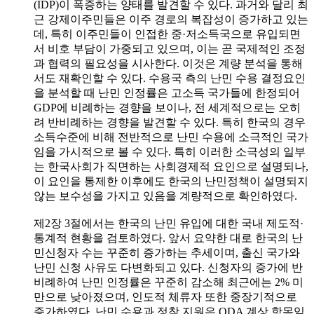
(IDP)이 폭증하는 양태를 발견할 수 있다. 과거와 달리 최
근 강제이주민들은 이주 경로의 복잡성이 증가하고 있는
데, 특히 이주민들이 인접한 중·저소득국으로 유입되면
서 비호 부담이 가중되고 있으며, 이는 곧 국제적인 조정
과 협력의 필요성을 시사한다. 이것은 계량 분석을 통해
서도 재확인할 수 있다. 수용국 측의 난민 수용 결정요인
을 분석할 때 난민 인정률은 고소득 국가들에 한정되어
GDP에 비례하는 경향을 보이나, 전 세계적으로는 오히
려 반비례하는 경향을 발견할 수 있다. 특히 한국의 경우
소득수준에 비해 전반적으로 난민 수용에 소극적인 국가
임을 가시적으로 볼 수 있다. 특히 이러한 소극성의 일부
는 한국사회가 직면하는 사회경제적 요인으로 설명되나,
이 요인을 통제한 이후에도 한국의 난민정책이 설명되지
않는 보수성을 가지고 있음을 계량적으로 확인하였다.
제2장 3절에서는 한국의 난민 유입에 대한 국내 제도적·
통계적 현황을 검토하였다. 앞서 요약한 대로 한국의 난
민신청자 수는 꾸준히 증가하는 추세이며, 출신 국가와
난민 신청 사유도 다변화되고 있다. 신청자의 증가에 반
비례하여 난민 인정률은 꾸준히 감소해 최근에는 2% 미
만으로 낮아졌으며, 인도적 체류자 또한 중장기적으로
증가하였다. 난민 수용과 정착 지원은 ODA 계상 항목임