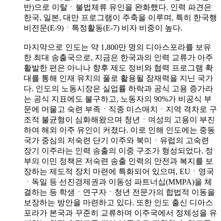
반)으로 이탈ㆍ불법체류 유인을 완화했다. 인력 파견은
한국, 일본, 대만 프로그램이 주축을 이루며, 특히 한국행
비전문(E-9)ㆍ특정활동(E-7) 비자 비중이 높다.
마지막으로 인도는 약 1,800만 명의 디아스포라를 보유
한 최대 송출국으로, 지금은 한국과의 인력 교류가 아주
활발한 편은 아니나 향후 제도 정비와 협력 프로그램 확
대를 통해 인재 유치의 풀로 활용될 잠재력을 지닌 국가
다. 인도의 노동시장은 실업률 하락과 공식 고용 증가라
는 공식 지표에도 불구하고, 노동자의 90%가 비공식 부
문에 머물고 숙련 부족ㆍ직종 미스매치ㆍ지역 격차로 구
조적 불균형이 심화해왔으며 청년ㆍ여성의 고용이 부진
하여 해외 이주 유인이 커졌다. 이로 인해 인도에는 중동
국가 중심의 저숙련 단기 이주와 북미ㆍ유럽의 고숙련
장기 이주라는 인력 송출의 이중 구조가 형성되었다. 정
부의 이민 정책은 저숙련 송출 인력의 안전과 복지를 보
장하는 제도적 장치 마련에 특화되어 있으며, EUㆍ영국
ㆍ독일 등 선진경제권과 이동성 파트너십(MMPA)을 체
결하는 등 학생ㆍ연구자ㆍ청년 전문가의 합법적 이동을
보장하는 방안을 마련하고 있다. 또한 인도 출신 디아스
포라가 본국과 꾸준히 교류하며 이주국에서 정체성을 유