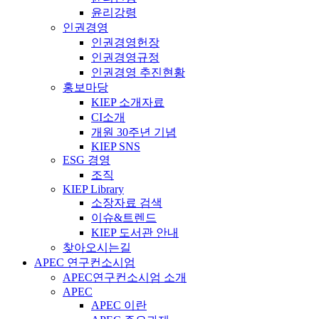
윤리강령
인권경영
인권경영헌장
인권경영규정
인권경영 추진현황
홍보마당
KIEP 소개자료
CI소개
개원 30주년 기념
KIEP SNS
ESG 경영
조직
KIEP Library
소장자료 검색
이슈&트렌드
KIEP 도서관 안내
찾아오시는길
APEC 연구컨소시엄
APEC연구컨소시엄 소개
APEC
APEC 이란