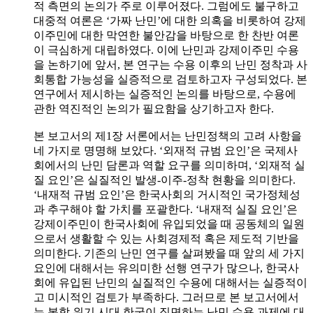
적 측면의 논의가 주로 이루어졌다. 그럼에도 불구하고
대중적 여론은 ‘가짜 난민’에 대한 의혹을 비롯하여 강제
이주민에 대한 막연한 불안감을 바탕으로 한 찬반 여론
이 극심하게 대립하였다. 이에 난민과 강제이주민 수용
을 논하기에 앞서, 본 연구는 수용 이후의 난민 정착과 사
회통합 가능성을 실증적으로 검토하고자 구성되었다. 본
연구에서 제시하는 실증적인 논의를 바탕으로, 수용에
관한 역진적인 논의가 필요함을 상기하고자 한다.
본 보고서의 제1장 서론에서는 난민정책의 고려 사항을
네 가지로 명명해 보았다. ‘외재적 규범 요인’은 국제사
회에서의 난민 담론과 역할 요구를 의미하며, ‘외재적 실
질 요인’은 실질적인 발생-이주-정착 현황을 의미한다.
‘내재적 규범 요인’은 한국사회의 거시적인 국가정체성
과 추구해야 할 가치를 포괄한다. ‘내재적 실질 요인’은
강제이주민이 한국사회에 유입되었을 때 공동체의 일원
으로서 생활할 수 있는 사회경제적 혹은 제도적 기반을
의미한다. 기존의 난민 연구를 살펴봤을 때 앞의 세 가지
요인에 대해서는 유의미한 선행 연구가 많으나, 한국사
회에 유입된 난민의 실질적인 수용에 대해서는 실증적이
고 미시적인 검토가 부족하다. 그러므로 본 보고서에서
는 복합 위기 시대 한국이 직면하는 난민 수용 과제에 대