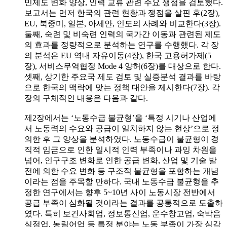
민제도 변화 양상, 인력 교류 관련 주요 쟁점을 검토했다.
보고서는 먼저 한국의 관련 현황과 쟁점을 살핀 후(2장),
EU, 북중미, 일본, 아세안, 인도의 사례와 비교한다(3장).
둘째, 숙련 및 비숙련 인력의 국가간 이동과 관련된 제도
의 효과를 정량적으로 분석하는 연구를 수행했다. 각 장
의 분석은 EU 역내 자유이동(4장), 한국 고용허가제(5
장), 서비스무역협정 Mode 4 양허(6장)를 대상으로 한다.
셋째, 상기한 주요국 제도 검토 및 실증분석 결과를 바탕
으로 한국의 맥락에 맞는 정책 대안을 제시한다(7장). 각
장의 구체적인 내용은 다음과 같다.
제2장에서는 ‘노동수급 불균형’을 ‘특정 시기나 산업에
서 노동력의 수요와 공급이 일치하지 않는 현상’으로 정
의한 후 그 양상을 분석하였다. 노동수급이 불균형이 경
직적 임금으로 인한 일시적 인력 부족이나 과잉 차원을
넘어, 인구구조 변화로 인한 공급 변화, 산업 및 기술 발
전에 의한 수요 변화 등 구조적 불균형을 포함하는 개념
이라는 점을 주목할 만하다. 국내 노동수급 불균형을 추
정한 연구에서는 향후 5~10년 사이 노동시장 전반에서
공급 부족이 심화될 것이라는 결과를 공통적으로 도출하
였다. 특히 보건사회업, 정보통신업, 운수창고업, 숙박음
식점업, 농림어업 등 특정 분야는 노동 부족이 가장 심각