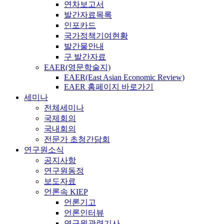
연차보고서
발간자료목록
인포카드
국가정책기여현황
발간물안내
구 발간자료
EAER(영문학술지)
EAER(East Asian Economic Review)
EAER 홈페이지 바로가기
세미나
전체세미나
국제회의
국내회의
전문가 초청간담회
연구원소식
공지사항
연구원동정
보도자료
언론속 KIEP
언론기고
언론인터뷰
연구원관련기사