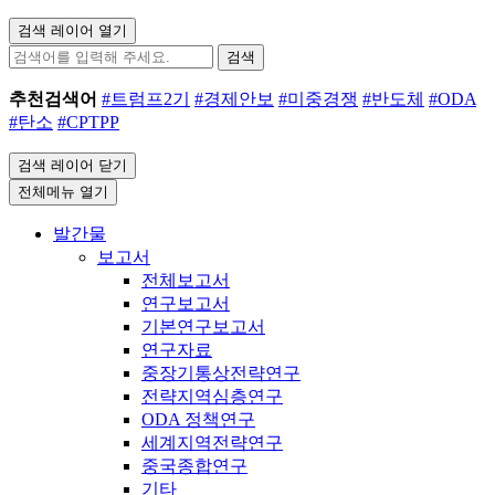
검색 레이어 열기
검색
추천검색어
#트럼프2기
#경제안보
#미중경쟁
#반도체
#ODA
#탄소
#CPTPP
검색 레이어 닫기
전체메뉴 열기
발간물
보고서
전체보고서
연구보고서
기본연구보고서
연구자료
중장기통상전략연구
전략지역심층연구
ODA 정책연구
세계지역전략연구
중국종합연구
기타