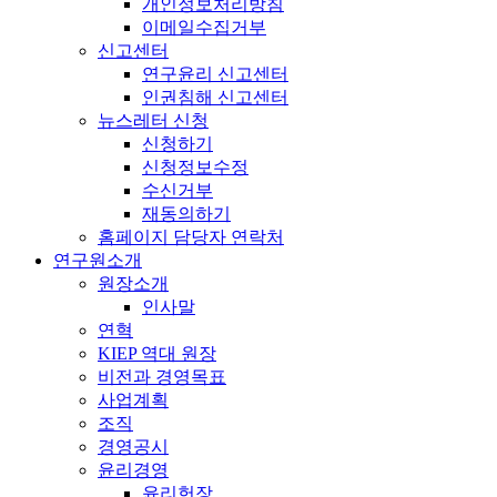
개인정보처리방침
이메일수집거부
신고센터
연구윤리 신고센터
인권침해 신고센터
뉴스레터 신청
신청하기
신청정보수정
수신거부
재동의하기
홈페이지 담당자 연락처
연구원소개
원장소개
인사말
연혁
KIEP 역대 원장
비전과 경영목표
사업계획
조직
경영공시
윤리경영
윤리헌장