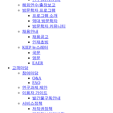
해외연수/출장보고
방문학자 프로그램
프로그램 소개
역대 방문학자
방문학자 커뮤니티
채용안내
채용공고
인재초빙
KIEP 뉴스레터
국문
영문
EAER
고객마당
참여마당
Q&A
FAQ
연구과제 제안
이용자 가이드
발간물구독안내
서비스정책
저작권정책