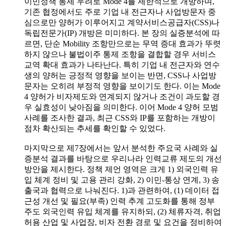
이민정책 통제 우려로 Mode 4를 제한적으로 개방하며,
기존 협정에서도 주로 기업 내 전근자나 사업방문자 중
심으로만 양허가 이루어지고 계약서비스공급자(CSS)나
독립전문가(IP) 개방은 미미하다. 본 장의 실증분석에 따
르면, 단순 Mobility 조항만으로는 무역 증대 효과가 뚜렷
하지 않으나 불법이주 통제 조항을 결합할 경우 서비스
교역 확대 효과가 나타난다. 특히 기업 내 전근자와 연수
생의 양허는 긍정적 영향을 보이는 반면, CSS나 사업방
문자는 오히려 부정적 영향을 보이기도 한다. 이는 Mode
4 양허가 비자제도와 연계되지 않거나 조건이 과도할 경
우 실효성이 낮아짐을 의미한다. 이어 Mode 4 양허 모범
사례를 조사한 결과, 최근 CSS와 IP를 포함하는 개방이
점차 확산되는 추세를 확인할 수 있었다.
마지막으로 제7장에서는 앞서 분석한 주요국 사례와 실
증분석 결과를 바탕으로 우리나라 인력교류 제도의 개선
방안을 제시한다. 정책 제언 영역은 크게 1) 외국인력 유
입 체계 정비 및 고용 관리 강화, 2) 이민-통상 연계, 3) 송
출국과 협력으로 나눠진다. 1)과 관련하여, (1) 데이터 접
근성 개선 및 필요(부족) 인력 추계 고도화를 통해 정부
주도 외국인력 유입 체계를 유지하되, (2) 체류자격, 취업
허용 산업 및 사업장, 비자 전환 경로 및 요건을 정비하여