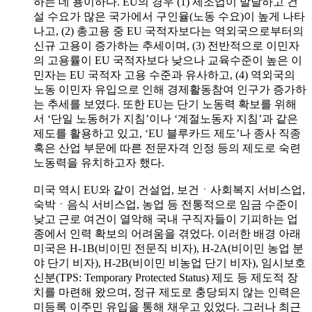
하는 데 용이하다. EU의 경우 (1) 제조업이 발달하고 건
설 수요가 많은 국가에서 구인율(노동 수요)이 높게 나타
나고, (2) 총고용 중 EU 국적자보다는 역외국으로부터의
신규 고용이 증가하는 추세이며, (3) 전반적으로 이민자
의 고용률이 EU 국적자보다 낮으나 교육수준이 높은 이
민자는 EU 국적자 고용 수준과 유사하고, (4) 역외국의
노동 이민자 유입으로 인해 경제활동참여 인구가 증가하
는 추세를 보였다. 또한 EU는 단기 노동력 확보를 위해
서 ‘단일 노동허가 지침’이나 ‘계절노동자 지침’과 같은
제도를 활용하고 있고, ‘EU 블루카드 제도’나 종사 직종
혹은 산업 부문에 따른 전문자격 인정 등의 제도로 숙련
노동력을 유치하고자 했다.
미국 역시 EU와 같이 건설업, 보건ㆍ사회복지 서비스업,
숙박ㆍ음식 서비스업, 농업 등 전통적으로 임금 수준이
낮고 근로 여건이 열악해 국내 구직자들이 기피하는 업
종에서 인력 확보의 어려움을 겪었다. 이러한 배경 아래
미국은 H-1B(비이민 전문직 비자), H-2A(비이민 농업 분
야 단기 비자), H-2B(비이민 비농업 단기 비자), 임시보호
신분(TPS: Temporary Protected Status) 제도 등 제도적 장
치를 마련해 왔으며, 정규 제도로 충당되지 않는 인력은
미등록 이주민 유입을 통해 채우고 있었다. 그러나 최근