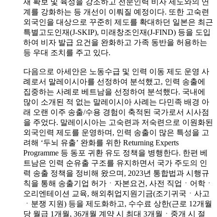
재 확보 및 육성을 강조하고 전문인력 비자 제도와의 연
계를 강화하는 등 개선이 이뤄질 예정이다. 또한 고숙련
외국인을 대상으로 꾸준히 제도를 확대하던 일본은 최근
특별고도인재(J-SKIP), 미래창조인재(J-FIND) 등을 도입
하여 비자 발급 요건을 완화하고 가족 동반을 허용하는
등 우대 조치를 주고 있다.
다음으로 아세안은 노동수급 및 인력 이동 제도 운영 사
례로서 말레이시아를 선정하여 분석했고, 인력 송출에
집중하는 사례로 베트남을 선정하여 분석했다. 국내에
많이 소개된 적 없는 말레이시아 사례는 다민족 배경 아
래 오랜 이주 송출/수용 경험이 축적된 국가로서 시사점
을 주었다. 말레이시아는 고숙련과 저숙련으로 이원화된
외국인력 제도를 운영하며, 인력 송출이 많은 특성을 고
려해 ‘두뇌 유출’ 완화를 위한 Returning Experts
Programme 등 동포 귀환 유도 정책을 병행한다. 한편 베
트남은 인력 순유출 구조를 유지하면서 국가 주도의 인
력 송출 정책을 정비해 왔으며, 2023년 통합법과 시행규
칙을 통해 송출기업 허가ㆍ자본요건, 사전 직업ㆍ어학ㆍ
오리엔테이션 교육, 해외취업지원기금(조기귀국ㆍ사고
ㆍ분쟁 지원) 등을 제도화하고, 수수료 상한(근로 12개월
당 월급 1개월, 36개월 계약 시 최대 3개월ㆍ중개 시 절