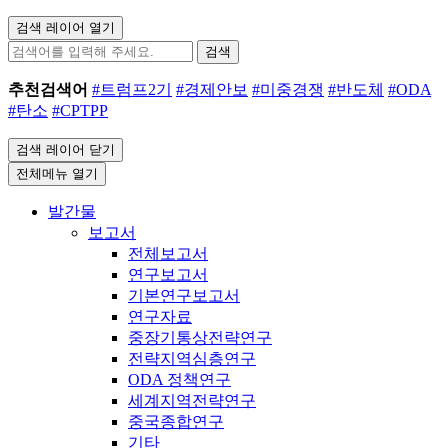
검색 레이어 열기
검색
추천검색어
#트럼프2기
#경제안보
#미중경쟁
#반도체
#ODA
#탄소
#CPTPP
검색 레이어 닫기
전체메뉴 열기
발간물
보고서
전체보고서
연구보고서
기본연구보고서
연구자료
중장기통상전략연구
전략지역심층연구
ODA 정책연구
세계지역전략연구
중국종합연구
기타