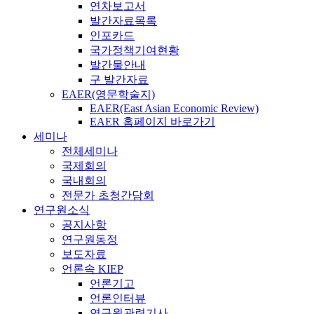
연차보고서
발간자료목록
인포카드
국가정책기여현황
발간물안내
구 발간자료
EAER(영문학술지)
EAER(East Asian Economic Review)
EAER 홈페이지 바로가기
세미나
전체세미나
국제회의
국내회의
전문가 초청간담회
연구원소식
공지사항
연구원동정
보도자료
언론속 KIEP
언론기고
언론인터뷰
연구원관련기사