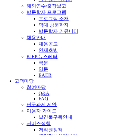
해외연수/출장보고
방문학자 프로그램
프로그램 소개
역대 방문학자
방문학자 커뮤니티
채용안내
채용공고
인재초빙
KIEP 뉴스레터
국문
영문
EAER
고객마당
참여마당
Q&A
FAQ
연구과제 제안
이용자 가이드
발간물구독안내
서비스정책
저작권정책