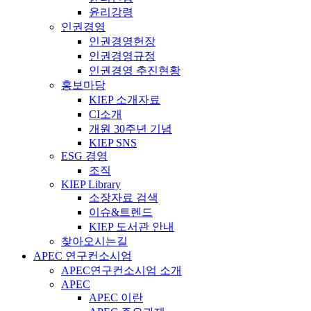
윤리강령
인권경영
인권경영헌장
인권경영규정
인권경영 추진현황
홍보마당
KIEP 소개자료
CI소개
개원 30주년 기념
KIEP SNS
ESG 경영
조직
KIEP Library
소장자료 검색
이슈&트렌드
KIEP 도서관 안내
찾아오시는길
APEC 연구컨소시엄
APEC연구컨소시엄 소개
APEC
APEC 이란