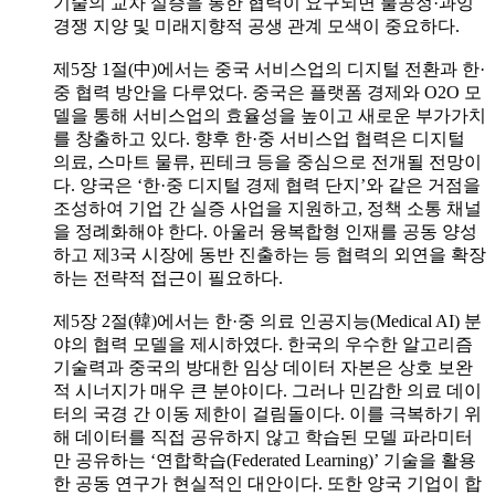
기술의 교차 실증을 통한 협력이 요구되면 불공정·과잉
경쟁 지양 및 미래지향적 공생 관계 모색이 중요하다.
제5장 1절(中)에서는 중국 서비스업의 디지털 전환과 한·
중 협력 방안을 다루었다. 중국은 플랫폼 경제와 O2O 모
델을 통해 서비스업의 효율성을 높이고 새로운 부가가치
를 창출하고 있다. 향후 한·중 서비스업 협력은 디지털
의료, 스마트 물류, 핀테크 등을 중심으로 전개될 전망이
다. 양국은 ‘한·중 디지털 경제 협력 단지’와 같은 거점을
조성하여 기업 간 실증 사업을 지원하고, 정책 소통 채널
을 정례화해야 한다. 아울러 융복합형 인재를 공동 양성
하고 제3국 시장에 동반 진출하는 등 협력의 외연을 확장
하는 전략적 접근이 필요하다.
제5장 2절(韓)에서는 한·중 의료 인공지능(Medical AI) 분
야의 협력 모델을 제시하였다. 한국의 우수한 알고리즘
기술력과 중국의 방대한 임상 데이터 자본은 상호 보완
적 시너지가 매우 큰 분야이다. 그러나 민감한 의료 데이
터의 국경 간 이동 제한이 걸림돌이다. 이를 극복하기 위
해 데이터를 직접 공유하지 않고 학습된 모델 파라미터
만 공유하는 ‘연합학습(Federated Learning)’ 기술을 활용
한 공동 연구가 현실적인 대안이다. 또한 양국 기업이 합