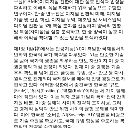
구원(CAMR)이 디지털 전환에 대한 상호 인식과 입장을
파악하고 이해의 폭을 확대하기 위해 공동으로 수행한
연구이다. 한·중 연구진은 디지털 전환의 미래, 디지털
기술 및 산업 혁신, 디지털 무역, 제조업 및 서비스업의
디지털 전환 등 5개 핵심 분야를 선정하여 양국의 현황
및 특징(차이점)을 심층 분석하고, 한·중 양국이 상호 이
해와 이익을 확대할 수 있는 방안을 모색하였다.
제1장 1절(韓)에서는 인공지능(AI)이 촉발한 국제질서의
변화와 한국의 국가 책략을 다루었다. AI는 단순한 기술
을 넘어 국가의 생존을 좌우하는 안보 자산이자 미·중 패
권경쟁의 핵심 전장이 되었다. 현재 미·중 경쟁은 기술
우위 확보를 넘어 표준, 플랫폼, 규범, 군사 안보 등 다차
원적으로 전개되며 국제질서를 폐쇄적 진영 경쟁으로 재
편하고 있다. 이러한 상황에서 중견국인 한국은 ‘규모
(Scale)’, ‘위치(Position)’, ‘역할(Role)’이라는 세 가지 딜레
마에 직면해 있다. 이는 독자 모델 개발과 특화 전략 간의
자원 배분, 미·중 생태계 사이의 전략적 포지셔닝, 그리
고 경제적 실익과 안보 위협 사이의 균형 문제를 의미한
다. 이에 한국은 ‘소버린 AI(Sovereign AI)’ 담론을 바탕으
로 기술 주권을 확보하고, 국제 규범 형성을 주도하는 복
합적인 전략을 수립해야 한다.