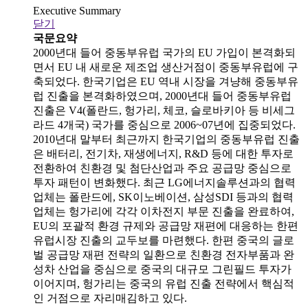
Executive Summary
닫기
국문요약
2000년대 들어 중동부유럽 국가의 EU 가입이 본격화되
면서 EU 내 새로운 제조업 생산거점이 중동부유럽에 구
축되었다. 한국기업은 EU 역내 시장을 겨냥해 중동부유
럽 진출을 본격화하였으며, 2000년대 들어 중동부유럽
진출은 V4(폴란드, 헝가리, 체코, 슬로바키아 등 비세그
라드 4개국) 국가를 중심으로 2006~07년에 집중되었다.
2010년대 말부터 최근까지 한국기업의 중동부유럽 진출
은 배터리, 전기차, 재생에너지, R&D 등에 대한 투자로
전환하여 친환경 및 첨단산업과 주요 공급망 중심으로
투자 패턴이 변화했다. 최근 LG에너지솔루션과의 협력
업체는 폴란드에, SK이노베이션, 삼성SDI 등과의 협력
업체는 헝가리에 각각 이차전지 부문 진출을 완료하여,
EU의 포괄적 환경 규제와 공급망 재편에 대응하는 한편
유럽시장 진출의 교두보를 마련했다. 한편 중국의 글로
벌 공급망 재편 전략의 일환으로 친환경 전자부품과 완
성차 산업을 중심으로 중국의 대규모 그린필드 투자가
이어지며, 헝가리는 중국의 유럽 진출 전략에서 핵심적
인 거점으로 자리매김하고 있다.