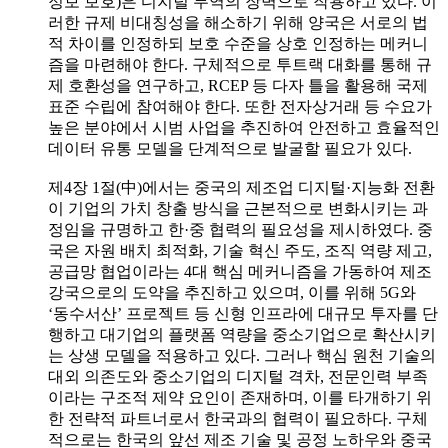
정보 보호)은 디지털 무역의 장벽으로 작용하고 있다. 이
러한 규제 비대칭성을 해소하기 위해 양국은 서로의 법
적 차이를 인정하되 보호 수준을 상호 인정하는 메커니
즘을 마련해야 한다. 구체적으로 투트랙 대화를 통해 규
제 호환성을 연구하고, RCEP 등 다자 틀을 활용해 국제
표준 수립에 참여해야 한다. 또한 전자상거래 등 수요가
높은 분야에서 시범 사업을 추진하여 안전하고 효율적인
데이터 유통 모델을 단계적으로 발굴할 필요가 있다.
제4장 1절(中)에서는 중국의 제조업 디지털·지능화 전환
이 기업의 가치 창출 방식을 근본적으로 변화시키는 과
정임을 규명하고 한·중 협력의 필요성을 제시하였다. 중
국은 자원 배치 최적화, 기술 혁신 주도, 조직 역량 제고,
공급망 협업이라는 4대 핵심 메커니즘을 가동하여 제조
강국으로의 도약을 추진하고 있으며, 이를 위해 5G와
‘동수서산’ 프로젝트 등 신형 인프라에 대규모 투자를 단
행하고 대기업의 플랫폼 역량을 중소기업으로 확산시키
는 상생 모델을 적용하고 있다. 그러나 핵심 원천 기술의
대외 의존도와 중소기업의 디지털 격차, 전문인력 부족
이라는 구조적 제약 요인이 존재하며, 이를 타개하기 위
한 전략적 파트너로서 한국과의 협력이 필요하다. 구체
적으로는 한국의 앞선 제조 기술 및 공정 노하우와 중국