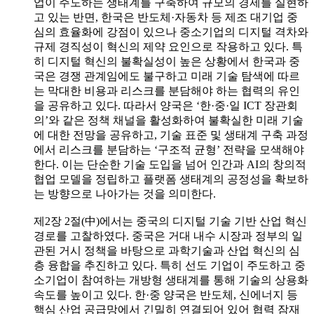
업이 주도하는 생태계를 구축하여 규모의 경제를 실현하
고 있는 반면, 한국은 반도체·자동차 등 제조 대기업 중
심의 효율화에 강점이 있으나 중소기업의 디지털 격차와
규제 경직성이 혁신의 제약 요인으로 작용하고 있다. 특
히 디지털 혁신의 불확실성이 높은 상황에서 한국과 중
국은 경쟁 관계임에도 불구하고 미래 기술 탐색에 따르
는 막대한 비용과 리스크를 분담해야 하는 협력의 유인
을 공유하고 있다. 따라서 양국은 ‘한·중·일 ICT 장관회
의’와 같은 정책 채널을 활성화하여 불확실한 미래 기술
에 대한 전망을 공유하고, 기술 표준 및 생태계 구축 과정
에서 리스크를 분담하는 ‘구조적 균형’ 전략을 모색해야
한다. 이는 단순한 기술 도입을 넘어 인간과 AI의 창의적
협업 모델을 정립하고 플랫폼 생태계의 공정성을 확보하
는 방향으로 나아가는 것을 의미한다.
제2장 2절(中)에서는 중국의 디지털 기술 기반 산업 혁신
경로를 고찰하였다. 중국은 거대 내수 시장과 정부의 일
관된 거시 정책을 바탕으로 과학기술과 산업 혁신의 심
층 융합을 추진하고 있다. 특히 선도 기업이 주도하고 중
소기업이 참여하는 개방형 생태계를 통해 기술의 상용화
속도를 높이고 있다. 한·중 양국은 반도체, 신에너지 등
핵심 산업 공급망에서 긴밀히 연결되어 있어 협력 잠재