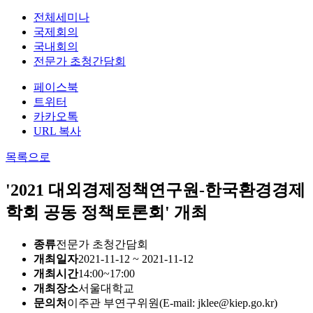
전체세미나
국제회의
국내회의
전문가 초청간담회
페이스북
트위터
카카오톡
URL 복사
목록으로
'2021 대외경제정책연구원-한국환경경제
학회 공동 정책토론회' 개최
종류
전문가 초청간담회
개최일자
2021-11-12 ~ 2021-11-12
개최시간
14:00~17:00
개최장소
서울대학교
문의처
이주관 부연구위원(E-mail: jklee@kiep.go.kr)