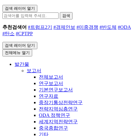
검색 레이어 열기
검색
추천검색어
#트럼프2기
#경제안보
#미중경쟁
#반도체
#ODA
#탄소
#CPTPP
검색 레이어 닫기
전체메뉴 열기
발간물
보고서
전체보고서
연구보고서
기본연구보고서
연구자료
중장기통상전략연구
전략지역심층연구
ODA 정책연구
세계지역전략연구
중국종합연구
기타