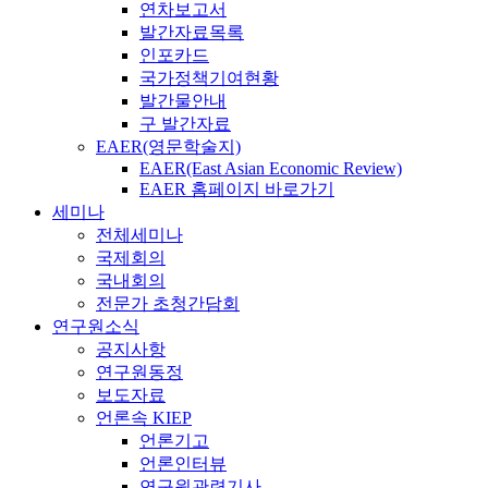
연차보고서
발간자료목록
인포카드
국가정책기여현황
발간물안내
구 발간자료
EAER(영문학술지)
EAER(East Asian Economic Review)
EAER 홈페이지 바로가기
세미나
전체세미나
국제회의
국내회의
전문가 초청간담회
연구원소식
공지사항
연구원동정
보도자료
언론속 KIEP
언론기고
언론인터뷰
연구원관련기사