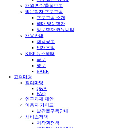
해외연수/출장보고
방문학자 프로그램
프로그램 소개
역대 방문학자
방문학자 커뮤니티
채용안내
채용공고
인재초빙
KIEP 뉴스레터
국문
영문
EAER
고객마당
참여마당
Q&A
FAQ
연구과제 제안
이용자 가이드
발간물구독안내
서비스정책
저작권정책