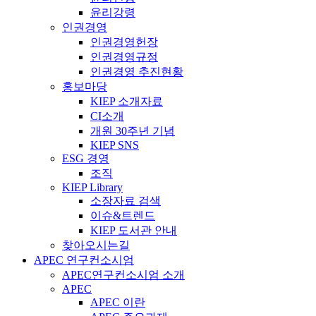
윤리강령
인권경영
인권경영헌장
인권경영규정
인권경영 추진현황
홍보마당
KIEP 소개자료
CI소개
개원 30주년 기념
KIEP SNS
ESG 경영
조직
KIEP Library
소장자료 검색
이슈&트렌드
KIEP 도서관 안내
찾아오시는길
APEC 연구컨소시엄
APEC연구컨소시엄 소개
APEC
APEC 이란