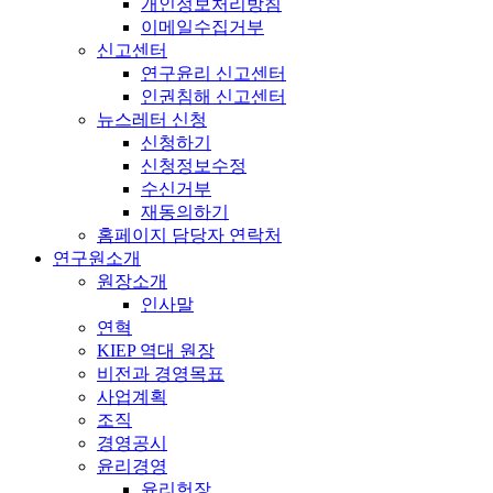
개인정보처리방침
이메일수집거부
신고센터
연구윤리 신고센터
인권침해 신고센터
뉴스레터 신청
신청하기
신청정보수정
수신거부
재동의하기
홈페이지 담당자 연락처
연구원소개
원장소개
인사말
연혁
KIEP 역대 원장
비전과 경영목표
사업계획
조직
경영공시
윤리경영
윤리헌장