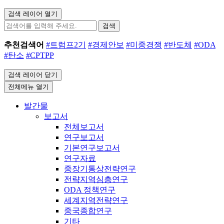
검색 레이어 열기
검색
추천검색어
#트럼프2기
#경제안보
#미중경쟁
#반도체
#ODA
#탄소
#CPTPP
검색 레이어 닫기
전체메뉴 열기
발간물
보고서
전체보고서
연구보고서
기본연구보고서
연구자료
중장기통상전략연구
전략지역심층연구
ODA 정책연구
세계지역전략연구
중국종합연구
기타