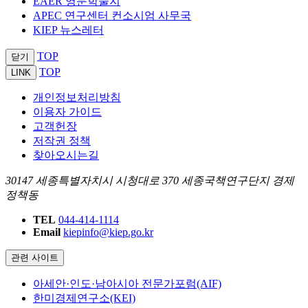
EAER 영문학술지
APEC 연구센터 컨소시엄 사무국
KIEP 뉴스레터
TOP
닫기
TOP
LINK
개인정보처리방침
이용자 가이드
고객헌장
저작권 정책
찾아오시는길
30147 세종특별자치시 시청대로 370 세종국책연구단지 경제
정책동
TEL
044-414-1114
Email
kiepinfo@kiep.go.kr
관련 사이트
아세안·인도·남아시아 전문가포럼(AIF)
한미경제연구소(KEI)