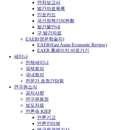
연차보고서
발간자료목록
인포카드
국가정책기여현황
발간물안내
구 발간자료
EAER(영문학술지)
EAER(East Asian Economic Review)
EAER 홈페이지 바로가기
세미나
전체세미나
국제회의
국내회의
전문가 초청간담회
연구원소식
공지사항
연구원동정
보도자료
언론속 KIEP
언론기고
언론인터뷰
연구원관련기사