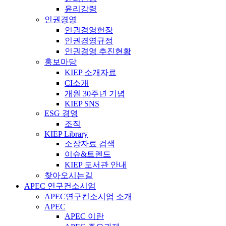
윤리강령
인권경영
인권경영헌장
인권경영규정
인권경영 추진현황
홍보마당
KIEP 소개자료
CI소개
개원 30주년 기념
KIEP SNS
ESG 경영
조직
KIEP Library
소장자료 검색
이슈&트렌드
KIEP 도서관 안내
찾아오시는길
APEC 연구컨소시엄
APEC연구컨소시엄 소개
APEC
APEC 이란