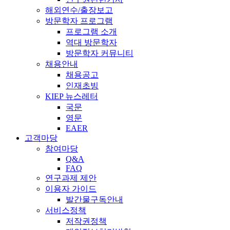
해외연수/출장보고
방문학자 프로그램
프로그램 소개
역대 방문학자
방문학자 커뮤니티
채용안내
채용공고
인재초빙
KIEP 뉴스레터
국문
영문
EAER
고객마당
참여마당
Q&A
FAQ
연구과제 제안
이용자 가이드
발간물구독안내
서비스정책
저작권정책