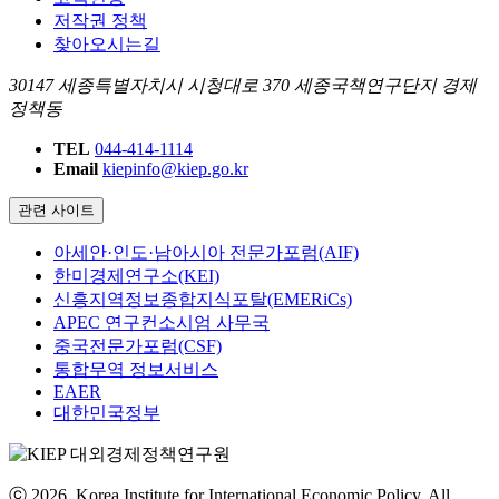
저작권 정책
찾아오시는길
30147 세종특별자치시 시청대로 370 세종국책연구단지 경제
정책동
TEL
044-414-1114
Email
kiepinfo@kiep.go.kr
관련 사이트
아세안·인도·남아시아 전문가포럼(AIF)
한미경제연구소(KEI)
신흥지역정보종합지식포탈(EMERiCs)
APEC 연구컨소시엄 사무국
중국전문가포럼(CSF)
통합무역 정보서비스
EAER
대한민국정부
ⓒ 2026. Korea Institute for International Economic Policy. All