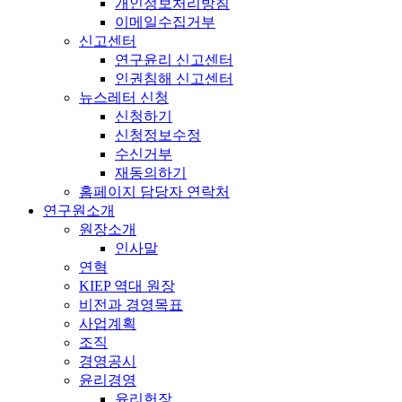
개인정보처리방침
이메일수집거부
신고센터
연구윤리 신고센터
인권침해 신고센터
뉴스레터 신청
신청하기
신청정보수정
수신거부
재동의하기
홈페이지 담당자 연락처
연구원소개
원장소개
인사말
연혁
KIEP 역대 원장
비전과 경영목표
사업계획
조직
경영공시
윤리경영
윤리헌장