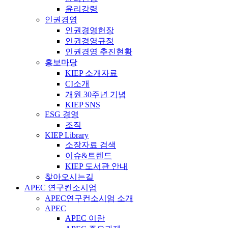
윤리강령
인권경영
인권경영헌장
인권경영규정
인권경영 추진현황
홍보마당
KIEP 소개자료
CI소개
개원 30주년 기념
KIEP SNS
ESG 경영
조직
KIEP Library
소장자료 검색
이슈&트렌드
KIEP 도서관 안내
찾아오시는길
APEC 연구컨소시엄
APEC연구컨소시엄 소개
APEC
APEC 이란