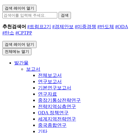
검색 레이어 열기
검색
추천검색어
#트럼프2기
#경제안보
#미중경쟁
#반도체
#ODA
#탄소
#CPTPP
검색 레이어 닫기
전체메뉴 열기
발간물
보고서
전체보고서
연구보고서
기본연구보고서
연구자료
중장기통상전략연구
전략지역심층연구
ODA 정책연구
세계지역전략연구
중국종합연구
기타