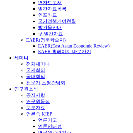
연차보고서
발간자료목록
인포카드
국가정책기여현황
발간물안내
구 발간자료
EAER(영문학술지)
EAER(East Asian Economic Review)
EAER 홈페이지 바로가기
세미나
전체세미나
국제회의
국내회의
전문가 초청간담회
연구원소식
공지사항
연구원동정
보도자료
언론속 KIEP
언론기고
언론인터뷰
연구원관련기사