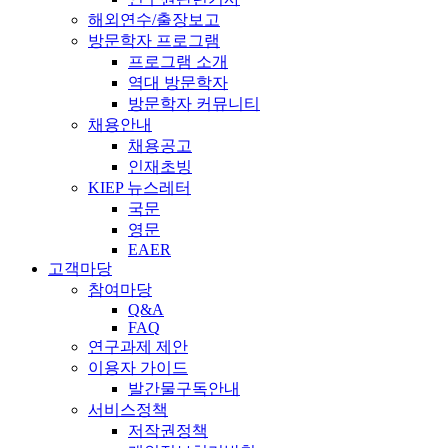
해외연수/출장보고
방문학자 프로그램
프로그램 소개
역대 방문학자
방문학자 커뮤니티
채용안내
채용공고
인재초빙
KIEP 뉴스레터
국문
영문
EAER
고객마당
참여마당
Q&A
FAQ
연구과제 제안
이용자 가이드
발간물구독안내
서비스정책
저작권정책