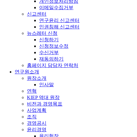
개인정보처리방침
이메일수집거부
신고센터
연구윤리 신고센터
인권침해 신고센터
뉴스레터 신청
신청하기
신청정보수정
수신거부
재동의하기
홈페이지 담당자 연락처
연구원소개
원장소개
인사말
연혁
KIEP 역대 원장
비전과 경영목표
사업계획
조직
경영공시
윤리경영
윤리헌장