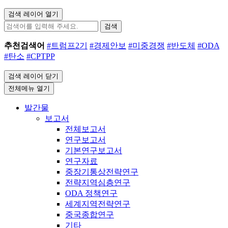
검색 레이어 열기
검색
추천검색어
#트럼프2기
#경제안보
#미중경쟁
#반도체
#ODA
#탄소
#CPTPP
검색 레이어 닫기
전체메뉴 열기
발간물
보고서
전체보고서
연구보고서
기본연구보고서
연구자료
중장기통상전략연구
전략지역심층연구
ODA 정책연구
세계지역전략연구
중국종합연구
기타