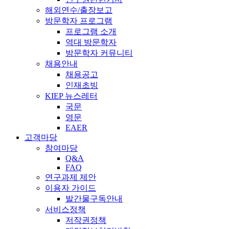
해외연수/출장보고
방문학자 프로그램
프로그램 소개
역대 방문학자
방문학자 커뮤니티
채용안내
채용공고
인재초빙
KIEP 뉴스레터
국문
영문
EAER
고객마당
참여마당
Q&A
FAQ
연구과제 제안
이용자 가이드
발간물구독안내
서비스정책
저작권정책