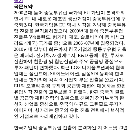
닫기
국문요약
2000년대 들어 중동부유럽 국가의 EU 가입이 본격화되
면서 EU 내 새로운 제조업 생산거점이 중동부유럽에 구
축되었다. 한국기업은 EU 역내 시장을 겨냥해 중동부유
럽 진출을 본격화하였으며, 2000년대 들어 중동부유럽
진출은 V4(폴란드, 헝가리, 체코, 슬로바키아 등 비세그
라드 4개국) 국가를 중심으로 2006~07년에 집중되었다.
2010년대 말부터 최근까지 한국기업의 중동부유럽 진출
은 배터리, 전기차, 재생에너지, R&D 등에 대한 투자로
전환하여 친환경 및 첨단산업과 주요 공급망 중심으로
투자 패턴이 변화했다. 최근 LG에너지솔루션과의 협력
업체는 폴란드에, SK이노베이션, 삼성SDI 등과의 협력
업체는 헝가리에 각각 이차전지 부문 진출을 완료하여,
EU의 포괄적 환경 규제와 공급망 재편에 대응하는 한편
유럽시장 진출의 교두보를 마련했다. 한편 중국의 글로
벌 공급망 재편 전략의 일환으로 친환경 전자부품과 완
성차 산업을 중심으로 중국의 대규모 그린필드 투자가
이어지며, 헝가리는 중국의 유럽 진출 전략에서 핵심적
인 거점으로 자리매김하고 있다.
한국기업의 중동부유럽 진출이 본격화된 지 어느덧 20년