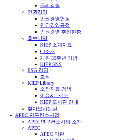
윤리강령
인권경영
인권경영헌장
인권경영규정
인권경영 추진현황
홍보마당
KIEP 소개자료
CI소개
개원 30주년 기념
KIEP SNS
ESG 경영
조직
KIEP Library
소장자료 검색
이슈&트렌드
KIEP 도서관 안내
찾아오시는길
APEC 연구컨소시엄
APEC연구컨소시엄 소개
APEC
APEC 이란