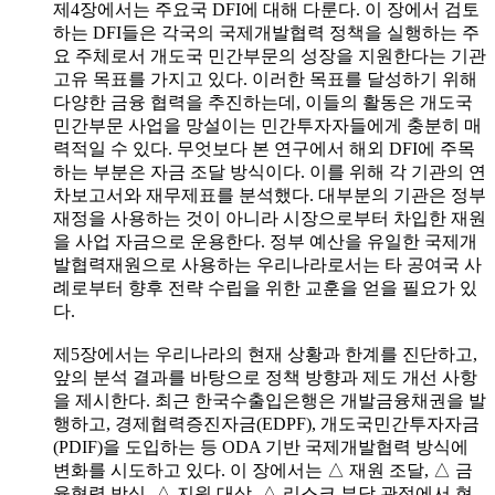
제4장에서는 주요국 DFI에 대해 다룬다. 이 장에서 검토
하는 DFI들은 각국의 국제개발협력 정책을 실행하는 주
요 주체로서 개도국 민간부문의 성장을 지원한다는 기관
고유 목표를 가지고 있다. 이러한 목표를 달성하기 위해
다양한 금융 협력을 추진하는데, 이들의 활동은 개도국
민간부문 사업을 망설이는 민간투자자들에게 충분히 매
력적일 수 있다. 무엇보다 본 연구에서 해외 DFI에 주목
하는 부분은 자금 조달 방식이다. 이를 위해 각 기관의 연
차보고서와 재무제표를 분석했다. 대부분의 기관은 정부
재정을 사용하는 것이 아니라 시장으로부터 차입한 재원
을 사업 자금으로 운용한다. 정부 예산을 유일한 국제개
발협력재원으로 사용하는 우리나라로서는 타 공여국 사
례로부터 향후 전략 수립을 위한 교훈을 얻을 필요가 있
다.
제5장에서는 우리나라의 현재 상황과 한계를 진단하고,
앞의 분석 결과를 바탕으로 정책 방향과 제도 개선 사항
을 제시한다. 최근 한국수출입은행은 개발금융채권을 발
행하고, 경제협력증진자금(EDPF), 개도국민간투자자금
(PDIF)을 도입하는 등 ODA 기반 국제개발협력 방식에
변화를 시도하고 있다. 이 장에서는 △ 재원 조달, △ 금
융협력 방식, △ 지원 대상, △ 리스크 부담 관점에서 현