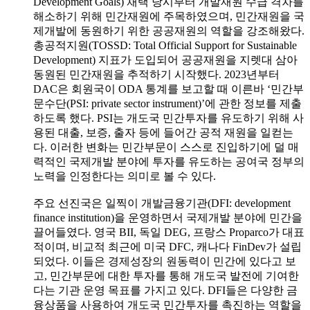
Development Goals) 채택 당시부터 개발재원 수급 격차를
해소하기 위해 민간재원에 주목하였으며, 민간재원을 국
제개발에 동원하기 위한 공공재원의 역할을 강조해왔다.
총공적지원(TOSSD: Total Official Support for Sustainable
Development) 지표가 도입되어 공공재원을 지렛대 삼아
동원된 민간재원을 추적하기 시작했다. 2023년부터
DAC은 회원국이 ODA 통계를 보고할 때 이른바 ‘민간부
문수단(PSI: private sector instrument)’에 관한 정보를 제출
하도록 했다. PSI는 개도국 민간투자를 유도하기 위해 사
용된 대출, 보증, 출자 등에 들어간 공적 재원을 일컫는
다. 이러한 변화는 민간부문이 스스로 진입하기에 덜 매
력적인 국제개발 분야에 투자를 유도하는 공여국 정부의
노력을 인정한다는 의미로 볼 수 있다.
주요 선진국은 일찍이 개발금융기관(DFI: development
finance institution)을 운영하면서 국제개발 분야에 민간을
끌어들였다. 영국 BII, 독일 DEG, 프랑스 Proparco가 대표
적이며, 비교적 최근에 미국 DFC, 캐나다 FinDev가 설립
되었다. 이들은 경제성장의 원동력이 민간에 있다고 보
고, 민간부문에 대한 투자를 통해 개도국 발전에 기여한
다는 기관 운영 목표를 가지고 있다. DFI들은 다양한 금
융상품을 사용하여 개도국 민간투자를 촉진하는 역할을