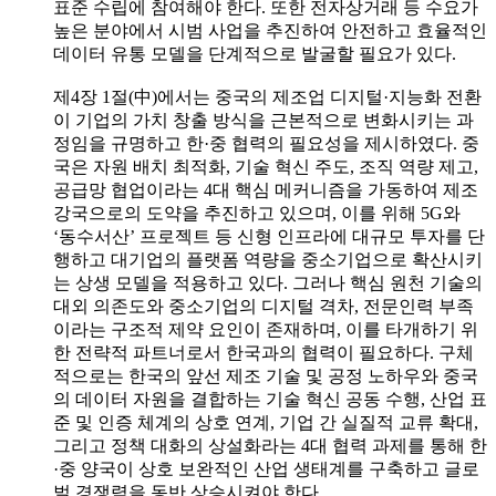
표준 수립에 참여해야 한다. 또한 전자상거래 등 수요가
높은 분야에서 시범 사업을 추진하여 안전하고 효율적인
데이터 유통 모델을 단계적으로 발굴할 필요가 있다.
제4장 1절(中)에서는 중국의 제조업 디지털·지능화 전환
이 기업의 가치 창출 방식을 근본적으로 변화시키는 과
정임을 규명하고 한·중 협력의 필요성을 제시하였다. 중
국은 자원 배치 최적화, 기술 혁신 주도, 조직 역량 제고,
공급망 협업이라는 4대 핵심 메커니즘을 가동하여 제조
강국으로의 도약을 추진하고 있으며, 이를 위해 5G와
‘동수서산’ 프로젝트 등 신형 인프라에 대규모 투자를 단
행하고 대기업의 플랫폼 역량을 중소기업으로 확산시키
는 상생 모델을 적용하고 있다. 그러나 핵심 원천 기술의
대외 의존도와 중소기업의 디지털 격차, 전문인력 부족
이라는 구조적 제약 요인이 존재하며, 이를 타개하기 위
한 전략적 파트너로서 한국과의 협력이 필요하다. 구체
적으로는 한국의 앞선 제조 기술 및 공정 노하우와 중국
의 데이터 자원을 결합하는 기술 혁신 공동 수행, 산업 표
준 및 인증 체계의 상호 연계, 기업 간 실질적 교류 확대,
그리고 정책 대화의 상설화라는 4대 협력 과제를 통해 한
·중 양국이 상호 보완적인 산업 생태계를 구축하고 글로
벌 경쟁력을 동반 상승시켜야 한다.