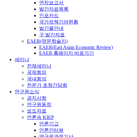
연차보고서
발간자료목록
인포카드
국가정책기여현황
발간물안내
구 발간자료
EAER(영문학술지)
EAER(East Asian Economic Review)
EAER 홈페이지 바로가기
세미나
전체세미나
국제회의
국내회의
전문가 초청간담회
연구원소식
공지사항
연구원동정
보도자료
언론속 KIEP
언론기고
언론인터뷰
연구원관련기사