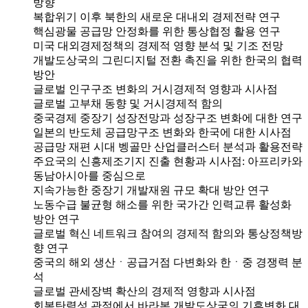
방향
복합위기 이후 북한의 새로운 대내외 경제전략 연구
핵심광물 공급망 안정화를 위한 통상협정 활용 연구
미국 대외경제정책의 경제적 영향 분석 및 기조 전망
개발도상국의 그린디지털 전환 촉진을 위한 한국의 협력
방안
글로벌 인구구조 변화의 거시경제적 영향과 시사점
글로벌 고부채 동향 및 거시경제적 함의
중국경제 중장기 성장전망과 성장구조 변화에 대한 연구
일본의 반도체 공급망구조 변화와 한국에 대한 시사점
공급망 재편 시대 벵골만 산업클러스터 분석과 활용전략
주요국의 신흥제조기지 진출 현황과 시사점: 아프리카와
동남아시아를 중심으로
지속가능한 중장기 개발재원 규모 확대 방안 연구
노동수급 불균형 해소를 위한 국가간 인력교류 활성화
방안 연구
글로벌 혁신 네트워크 참여의 경제적 함의와 통상정책방
향 연구
중국의 해외 생산ㆍ공급거점 다변화와 한ㆍ중 경쟁력 분
석
글로벌 관세장벽 확산의 경제적 영향과 시사점
회복탄력성 관점에서 바라본 개발도상국의 기후변화 대