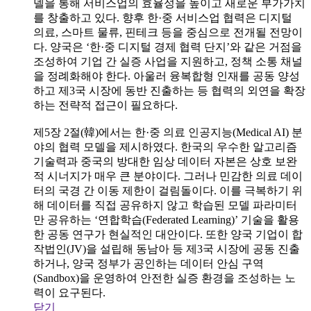
델을 통해 서비스업의 효율성을 높이고 새로운 부가가치
를 창출하고 있다. 향후 한·중 서비스업 협력은 디지털
의료, 스마트 물류, 핀테크 등을 중심으로 전개될 전망이
다. 양국은 ‘한·중 디지털 경제 협력 단지’와 같은 거점을
조성하여 기업 간 실증 사업을 지원하고, 정책 소통 채널
을 정례화해야 한다. 아울러 융복합형 인재를 공동 양성
하고 제3국 시장에 동반 진출하는 등 협력의 외연을 확장
하는 전략적 접근이 필요하다.
제5장 2절(韓)에서는 한·중 의료 인공지능(Medical AI) 분
야의 협력 모델을 제시하였다. 한국의 우수한 알고리즘
기술력과 중국의 방대한 임상 데이터 자본은 상호 보완
적 시너지가 매우 큰 분야이다. 그러나 민감한 의료 데이
터의 국경 간 이동 제한이 걸림돌이다. 이를 극복하기 위
해 데이터를 직접 공유하지 않고 학습된 모델 파라미터
만 공유하는 ‘연합학습(Federated Learning)’ 기술을 활용
한 공동 연구가 현실적인 대안이다. 또한 양국 기업이 합
작법인(JV)을 설립해 동남아 등 제3국 시장에 공동 진출
하거나, 양국 정부가 공인하는 데이터 안심 구역
(Sandbox)을 운영하여 안전한 실증 환경을 조성하는 노
력이 요구된다.
닫기