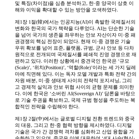
및 특징(차이점)을 심층 분석하고, 한·중 양국이 상호 이
해와 이익을 확대할 수 있는 방안을 모색하였다.
제1장 1절(韓)에서는 인공지능(AI)이 촉발한 국제질서의
변화와 한국의 국가 책략을 다루었다. AI는 단순한 기술
을 넘어 국가의 생존을 좌우하는 안보 자산이자 미·중 패
권경쟁의 핵심 전장이 되었다. 현재 미·중 경쟁은 기술
우위 확보를 넘어 표준, 플랫폼, 규범, 군사 안보 등 다차
원적으로 전개되며 국제질서를 폐쇄적 진영 경쟁으로 재
편하고 있다. 이러한 상황에서 중견국인 한국은 ‘규모
(Scale)’, ‘위치(Position)’, ‘역할(Role)’이라는 세 가지 딜레
마에 직면해 있다. 이는 독자 모델 개발과 특화 전략 간의
자원 배분, 미·중 생태계 사이의 전략적 포지셔닝, 그리
고 경제적 실익과 안보 위협 사이의 균형 문제를 의미한
다. 이에 한국은 ‘소버린 AI(Sovereign AI)’ 담론을 바탕으
로 기술 주권을 확보하고, 국제 규범 형성을 주도하는 복
합적인 전략을 수립해야 한다.
제1장 2절(中)에서는 글로벌 디지털 전환 트렌드와 중국
의 대응, 그리고 한·중 협력 방향을 제시하였다. 디지털
기술은 국가 간 경쟁력 격차를 심화하고 산업 융합을 가
속화하고 있으며, 중국은 이에 대응하여 ‘4대 사슬(혁신·