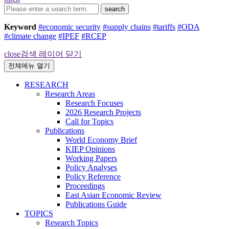
search
Keyword
#economic security
#supply chains
#tariffs
#ODA
#climate change
#IPEF
#RCEP
close
검색 레이어 닫기
전체메뉴 열기
RESEARCH
Research Areas
Research Focuses
2026 Research Projects
Call for Topics
Publications
World Economy Brief
KIEP Opinions
Working Papers
Policy Analyses
Policy Reference
Proceedings
East Asian Economic Review
Publications Guide
TOPICS
Research Topics