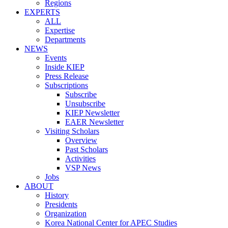
Regions
EXPERTS
ALL
Expertise
Departments
NEWS
Events
Inside KIEP
Press Release
Subscriptions
Subscribe
Unsubscribe
KIEP Newsletter
EAER Newsletter
Visiting Scholars
Overview
Past Scholars
Activities
VSP News
Jobs
ABOUT
History
Presidents
Organization
Korea National Center for APEC Studies