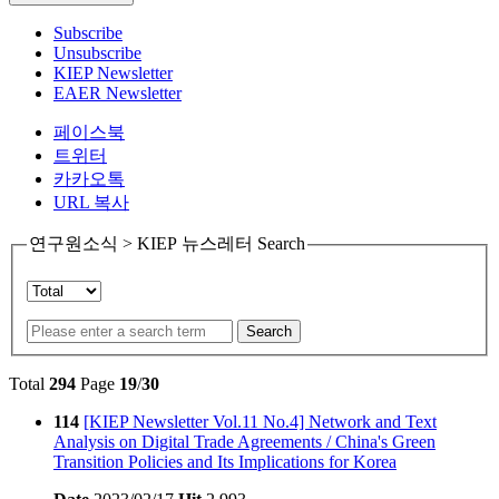
Subscribe
Unsubscribe
KIEP Newsletter
EAER Newsletter
페이스북
트위터
카카오톡
URL 복사
연구원소식 > KIEP 뉴스레터 Search
Search
Total
294
Page
19
/
30
114
[KIEP Newsletter Vol.11 No.4] Network and Text
Analysis on Digital Trade Agreements / China's Green
Transition Policies and Its Implications for Korea