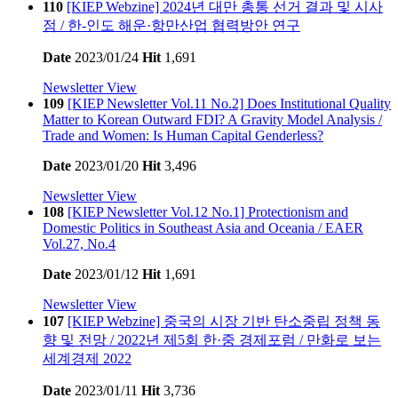
110
[KIEP Webzine] 2024년 대만 총통 선거 결과 및 시사
점 / 한-인도 해운·항만산업 협력방안 연구
Date
2023/01/24
Hit
1,691
Newsletter View
109
[KIEP Newsletter Vol.11 No.2] Does Institutional Quality
Matter to Korean Outward FDI? A Gravity Model Analysis /
Trade and Women: Is Human Capital Genderless?
Date
2023/01/20
Hit
3,496
Newsletter View
108
[KIEP Newsletter Vol.12 No.1] Protectionism and
Domestic Politics in Southeast Asia and Oceania / EAER
Vol.27, No.4
Date
2023/01/12
Hit
1,691
Newsletter View
107
[KIEP Webzine] 중국의 시장 기반 탄소중립 정책 동
향 및 전망 / 2022년 제5회 한·중 경제포럼 / 만화로 보는
세계경제 2022
Date
2023/01/11
Hit
3,736