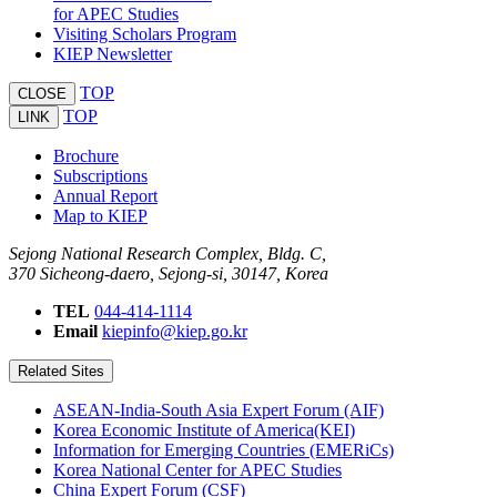
for APEC Studies
Visiting Scholars Program
KIEP Newsletter
TOP
CLOSE
TOP
LINK
Brochure
Subscriptions
Annual Report
Map to KIEP
Sejong National Research Complex, Bldg. C,
370 Sicheong-daero, Sejong-si, 30147, Korea
TEL
044-414-1114
Email
kiepinfo@kiep.go.kr
Related Sites
ASEAN-India-South Asia Expert Forum (AIF)
Korea Economic Institute of America(KEI)
Information for Emerging Countries (EMERiCs)
Korea National Center for APEC Studies
China Expert Forum (CSF)