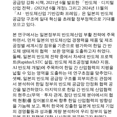
공급망 강화 시책, 2021년 6월 발표한 「반도체ㆍ디지털
산업 전략」(2023년 6월 개정), 그리고 2024년 11월의
「AIㆍ반도체산업 기반강화 프레임」은 일본의 반도체
공급망 구조에 일대 혁신을 초래할 정부정책으로 기대를
모으고 있다.
본 연구에서는 일본정부의 반도체산업 부활 전략에 주목
하면서, 먼저 일본의 반도체산업 경쟁력을 제품 및 제조
공정별 세계시장 점유율 기준으로 평가하여 한일 간 반
도체 생태계의 협력ㆍ보완 영역을 도출하고자 하였다.
둘째, 일본의 반도체 전략 중에서 차세대 반도체 프로젝
트(Rapidus/LSTC 설립, 반도체 제조공정별 R&D 지원,
AI 반도체 개발)에 주목하여 한일 간 산업협력의 지평을
넓힐 수 있는 영역을 도출하는 데 연구초점을 맞추었다.
셋째, 일본의 반도체 공급망 구조를 외부의존도 관점에
서 분석하여 한일 정부의 반도체 공급망 안정화 협력 공
간을 발견하였다. 마지막으로 한일 간 반도체 산업협력
의 현주소(무역ㆍ투자 관계, 첨단 반도체 분야에서의 협
력 현황)를 짚어봄으로써 향후 한일 산업협력의 방향성
을 가늠해 보고, 특히 한국에 진출한 일본계 반도체 기업
의 경영활동과 성과를 계량 분석하여 우리 정부의 일본
자본 유치 정책에 대한 시사점을 제공하고자 하였다.