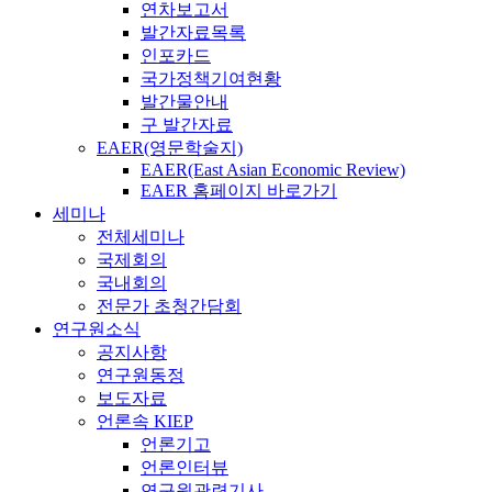
연차보고서
발간자료목록
인포카드
국가정책기여현황
발간물안내
구 발간자료
EAER(영문학술지)
EAER(East Asian Economic Review)
EAER 홈페이지 바로가기
세미나
전체세미나
국제회의
국내회의
전문가 초청간담회
연구원소식
공지사항
연구원동정
보도자료
언론속 KIEP
언론기고
언론인터뷰
연구원관련기사