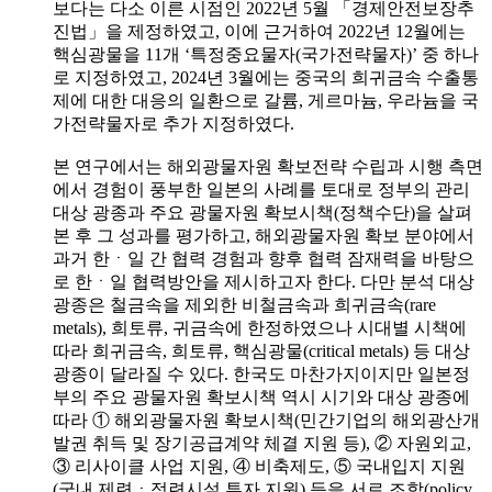
보다는 다소 이른 시점인 2022년 5월 「경제안전보장추
진법」을 제정하였고, 이에 근거하여 2022년 12월에는
핵심광물을 11개 ‘특정중요물자(국가전략물자)’ 중 하나
로 지정하였고, 2024년 3월에는 중국의 희귀금속 수출통
제에 대한 대응의 일환으로 갈륨, 게르마늄, 우라늄을 국
가전략물자로 추가 지정하였다.
본 연구에서는 해외광물자원 확보전략 수립과 시행 측면
에서 경험이 풍부한 일본의 사례를 토대로 정부의 관리
대상 광종과 주요 광물자원 확보시책(정책수단)을 살펴
본 후 그 성과를 평가하고, 해외광물자원 확보 분야에서
과거 한ㆍ일 간 협력 경험과 향후 협력 잠재력을 바탕으
로 한ㆍ일 협력방안을 제시하고자 한다. 다만 분석 대상
광종은 철금속을 제외한 비철금속과 희귀금속(rare
metals), 희토류, 귀금속에 한정하였으나 시대별 시책에
따라 희귀금속, 희토류, 핵심광물(critical metals) 등 대상
광종이 달라질 수 있다. 한국도 마찬가지이지만 일본정
부의 주요 광물자원 확보시책 역시 시기와 대상 광종에
따라 ① 해외광물자원 확보시책(민간기업의 해외광산개
발권 취득 및 장기공급계약 체결 지원 등), ② 자원외교,
③ 리사이클 사업 지원, ④ 비축제도, ⑤ 국내입지 지원
(국내 제련ㆍ정련시설 투자 지원) 등을 서로 조합(policy