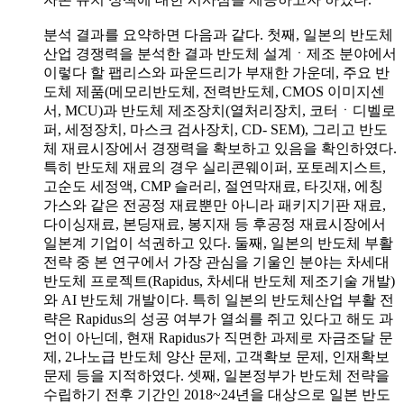
분석 결과를 요약하면 다음과 같다. 첫째, 일본의 반도체
산업 경쟁력을 분석한 결과 반도체 설계ㆍ제조 분야에서
이렇다 할 팹리스와 파운드리가 부재한 가운데, 주요 반
도체 제품(메모리반도체, 전력반도체, CMOS 이미지센
서, MCU)과 반도체 제조장치(열처리장치, 코터ㆍ디벨로
퍼, 세정장치, 마스크 검사장치, CD- SEM), 그리고 반도
체 재료시장에서 경쟁력을 확보하고 있음을 확인하였다.
특히 반도체 재료의 경우 실리콘웨이퍼, 포토레지스트,
고순도 세정액, CMP 슬러리, 절연막재료, 타깃재, 에칭
가스와 같은 전공정 재료뿐만 아니라 패키지기판 재료,
다이싱재료, 본딩재료, 봉지재 등 후공정 재료시장에서
일본계 기업이 석권하고 있다. 둘째, 일본의 반도체 부활
전략 중 본 연구에서 가장 관심을 기울인 분야는 차세대
반도체 프로젝트(Rapidus, 차세대 반도체 제조기술 개발)
와 AI 반도체 개발이다. 특히 일본의 반도체산업 부활 전
략은 Rapidus의 성공 여부가 열쇠를 쥐고 있다고 해도 과
언이 아닌데, 현재 Rapidus가 직면한 과제로 자금조달 문
제, 2나노급 반도체 양산 문제, 고객확보 문제, 인재확보
문제 등을 지적하였다. 셋째, 일본정부가 반도체 전략을
수립하기 전후 기간인 2018~24년을 대상으로 일본 반도