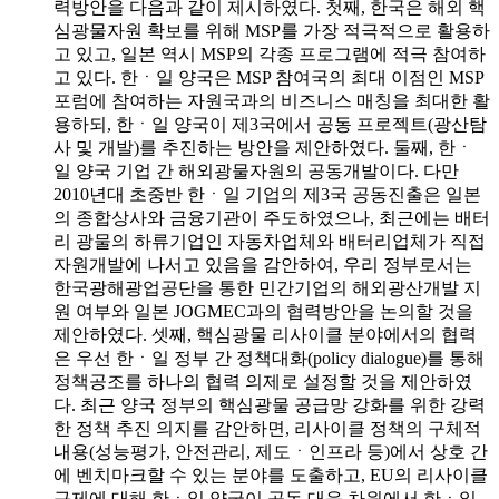
력방안을 다음과 같이 제시하였다. 첫째, 한국은 해외 핵
심광물자원 확보를 위해 MSP를 가장 적극적으로 활용하
고 있고, 일본 역시 MSP의 각종 프로그램에 적극 참여하
고 있다. 한ㆍ일 양국은 MSP 참여국의 최대 이점인 MSP
포럼에 참여하는 자원국과의 비즈니스 매칭을 최대한 활
용하되, 한ㆍ일 양국이 제3국에서 공동 프로젝트(광산탐
사 및 개발)를 추진하는 방안을 제안하였다. 둘째, 한ㆍ
일 양국 기업 간 해외광물자원의 공동개발이다. 다만
2010년대 초중반 한ㆍ일 기업의 제3국 공동진출은 일본
의 종합상사와 금융기관이 주도하였으나, 최근에는 배터
리 광물의 하류기업인 자동차업체와 배터리업체가 직접
자원개발에 나서고 있음을 감안하여, 우리 정부로서는
한국광해광업공단을 통한 민간기업의 해외광산개발 지
원 여부와 일본 JOGMEC과의 협력방안을 논의할 것을
제안하였다. 셋째, 핵심광물 리사이클 분야에서의 협력
은 우선 한ㆍ일 정부 간 정책대화(policy dialogue)를 통해
정책공조를 하나의 협력 의제로 설정할 것을 제안하였
다. 최근 양국 정부의 핵심광물 공급망 강화를 위한 강력
한 정책 추진 의지를 감안하면, 리사이클 정책의 구체적
내용(성능평가, 안전관리, 제도ㆍ인프라 등)에서 상호 간
에 벤치마크할 수 있는 분야를 도출하고, EU의 리사이클
규제에 대해 한ㆍ일 양국이 공동 대응 차원에서 한ㆍ일