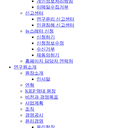
개인정보처리방침
이메일수집거부
신고센터
연구윤리 신고센터
인권침해 신고센터
뉴스레터 신청
신청하기
신청정보수정
수신거부
재동의하기
홈페이지 담당자 연락처
연구원소개
원장소개
인사말
연혁
KIEP 역대 원장
비전과 경영목표
사업계획
조직
경영공시
윤리경영
윤리헌장