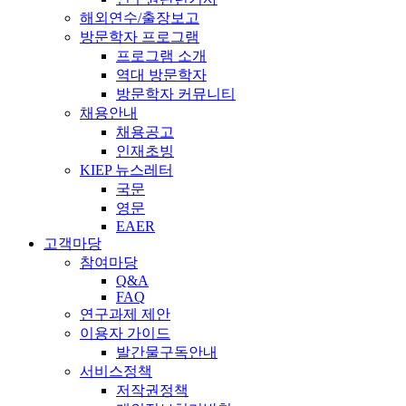
해외연수/출장보고
방문학자 프로그램
프로그램 소개
역대 방문학자
방문학자 커뮤니티
채용안내
채용공고
인재초빙
KIEP 뉴스레터
국문
영문
EAER
고객마당
참여마당
Q&A
FAQ
연구과제 제안
이용자 가이드
발간물구독안내
서비스정책
저작권정책