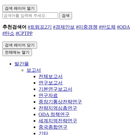
검색 레이어 열기
검색
추천검색어
#트럼프2기
#경제안보
#미중경쟁
#반도체
#ODA
#탄소
#CPTPP
검색 레이어 닫기
전체메뉴 열기
발간물
보고서
전체보고서
연구보고서
기본연구보고서
연구자료
중장기통상전략연구
전략지역심층연구
ODA 정책연구
세계지역전략연구
중국종합연구
기타