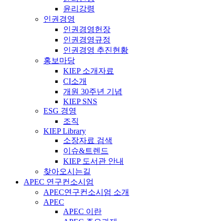
윤리강령
인권경영
인권경영헌장
인권경영규정
인권경영 추진현황
홍보마당
KIEP 소개자료
CI소개
개원 30주년 기념
KIEP SNS
ESG 경영
조직
KIEP Library
소장자료 검색
이슈&트렌드
KIEP 도서관 안내
찾아오시는길
APEC 연구컨소시엄
APEC연구컨소시엄 소개
APEC
APEC 이란