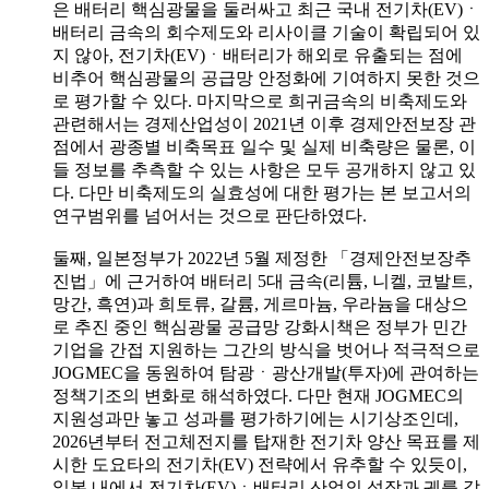
은 배터리 핵심광물을 둘러싸고 최근 국내 전기차(EV)ㆍ
배터리 금속의 회수제도와 리사이클 기술이 확립되어 있
지 않아, 전기차(EV)ㆍ배터리가 해외로 유출되는 점에
비추어 핵심광물의 공급망 안정화에 기여하지 못한 것으
로 평가할 수 있다. 마지막으로 희귀금속의 비축제도와
관련해서는 경제산업성이 2021년 이후 경제안전보장 관
점에서 광종별 비축목표 일수 및 실제 비축량은 물론, 이
들 정보를 추측할 수 있는 사항은 모두 공개하지 않고 있
다. 다만 비축제도의 실효성에 대한 평가는 본 보고서의
연구범위를 넘어서는 것으로 판단하였다.
둘째, 일본정부가 2022년 5월 제정한 「경제안전보장추
진법」에 근거하여 배터리 5대 금속(리튬, 니켈, 코발트,
망간, 흑연)과 희토류, 갈륨, 게르마늄, 우라늄을 대상으
로 추진 중인 핵심광물 공급망 강화시책은 정부가 민간
기업을 간접 지원하는 그간의 방식을 벗어나 적극적으로
JOGMEC을 동원하여 탐광ㆍ광산개발(투자)에 관여하는
정책기조의 변화로 해석하였다. 다만 현재 JOGMEC의
지원성과만 놓고 성과를 평가하기에는 시기상조인데,
2026년부터 전고체전지를 탑재한 전기차 양산 목표를 제
시한 도요타의 전기차(EV) 전략에서 유추할 수 있듯이,
일본 내에서 전기차(EV)ㆍ배터리 산업의 성장과 궤를 같