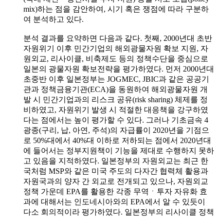
mix)하는 점을 감안하여, 시기 혹은 쟁점에 따라 구분하
여 분석하고 있다.
분석 결과를 요약하면 다음과 같다. 첫째, 2000년대 초반
자원위기 이후 민간기업의 해외광물자원 확보 지원, 자
원외교, 리사이클, 비축제도 등의 정책수단을 중심으로
일본의 광물자원 확보전략을 평가하였다. 먼저 2000년대
초중반 이후 일본정부는 JOGMEC, JBIC과 같은 공공기
관과 정책금융기관(ECA)을 동원하여 해외광물자원 개
발 시 민간기업과의 리스크 공유(risk sharing) 체제를 정
비하였고, 자원위기 발생 시 적절한 대응책을 강구하였
다는 점에서는 높이 평가할 수 있다. 그러나 기초금속 4
광종(구리, 납, 아연, 주석)의 자급률이 2020년을 기점으
로 50%대에서 40%대 이하로 저하되는 점에서 2020년대
에 들어서는 정부지원책이 기능을 제대로 수행하지 못하
고 있음을 지적하였다. 일본정부의 자원외교는 최근 한
국처럼 MSP와 같은 미국 주도의 다자간 협력체 활용과
자원국과의 양자 간 외교로 전개되고 있으나, 자원외교
정책 가운데 EPA를 활용한 각종 무역ㆍ투자 자유화 효
과에 대해서는 인도네시아와의 EPA에서 알 수 있듯이
다소 회의적이라 평가하였다. 일본정부의 리사이클 정책