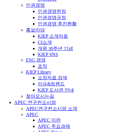
인권경영
인권경영헌장
인권경영규정
인권경영 추진현황
홍보마당
KIEP 소개자료
CI소개
개원 30주년 기념
KIEP SNS
ESG 경영
조직
KIEP Library
소장자료 검색
이슈&트렌드
KIEP 도서관 안내
찾아오시는길
APEC 연구컨소시엄
APEC연구컨소시엄 소개
APEC
APEC 이란
APEC 주요과제