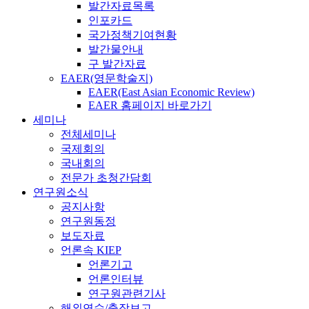
발간자료목록
인포카드
국가정책기여현황
발간물안내
구 발간자료
EAER(영문학술지)
EAER(East Asian Economic Review)
EAER 홈페이지 바로가기
세미나
전체세미나
국제회의
국내회의
전문가 초청간담회
연구원소식
공지사항
연구원동정
보도자료
언론속 KIEP
언론기고
언론인터뷰
연구원관련기사
해외연수/출장보고