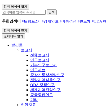
검색 레이어 열기
검색
추천검색어
#트럼프2기
#경제안보
#미중경쟁
#반도체
#ODA
검색 레이어 닫기
전체메뉴 열기
발간물
보고서
전체보고서
연구보고서
기본연구보고서
연구자료
중장기통상전략연구
전략지역심층연구
ODA 정책연구
세계지역전략연구
중국종합연구
기타
현안자료