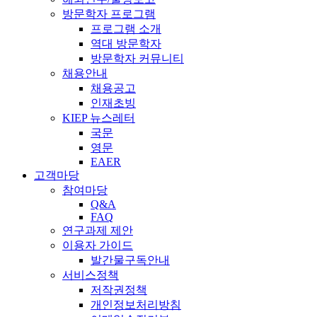
방문학자 프로그램
프로그램 소개
역대 방문학자
방문학자 커뮤니티
채용안내
채용공고
인재초빙
KIEP 뉴스레터
국문
영문
EAER
고객마당
참여마당
Q&A
FAQ
연구과제 제안
이용자 가이드
발간물구독안내
서비스정책
저작권정책
개인정보처리방침