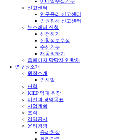
이메일수집거부
신고센터
연구윤리 신고센터
인권침해 신고센터
뉴스레터 신청
신청하기
신청정보수정
수신거부
재동의하기
홈페이지 담당자 연락처
연구원소개
원장소개
인사말
연혁
KIEP 역대 원장
비전과 경영목표
사업계획
조직
경영공시
윤리경영
윤리헌장
윤리강령