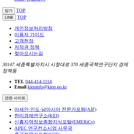
TOP
닫기
TOP
LINK
개인정보처리방침
이용자 가이드
고객헌장
저작권 정책
찾아오시는길
30147 세종특별자치시 시청대로 370 세종국책연구단지 경제
정책동
TEL
044-414-1114
Email
kiepinfo@kiep.go.kr
관련 사이트
아세안·인도·남아시아 전문가포럼(AIF)
한미경제연구소(KEI)
신흥지역정보종합지식포탈(EMERiCs)
APEC 연구컨소시엄 사무국