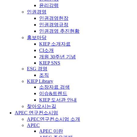
윤리강령
인권경영
인권경영헌장
인권경영규정
인권경영 추진현황
홍보마당
KIEP 소개자료
CI소개
개원 30주년 기념
KIEP SNS
ESG 경영
조직
KIEP Library
소장자료 검색
이슈&트렌드
KIEP 도서관 안내
찾아오시는길
APEC 연구컨소시엄
APEC연구컨소시엄 소개
APEC
APEC 이란