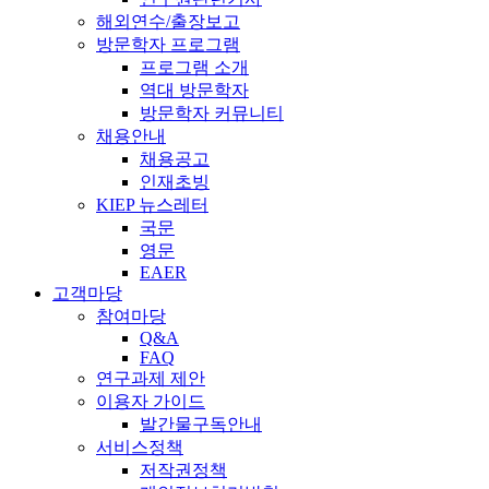
해외연수/출장보고
방문학자 프로그램
프로그램 소개
역대 방문학자
방문학자 커뮤니티
채용안내
채용공고
인재초빙
KIEP 뉴스레터
국문
영문
EAER
고객마당
참여마당
Q&A
FAQ
연구과제 제안
이용자 가이드
발간물구독안내
서비스정책
저작권정책