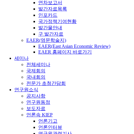
연차보고서
발간자료목록
인포카드
국가정책기여현황
발간물안내
구 발간자료
EAER(영문학술지)
EAER(East Asian Economic Review)
EAER 홈페이지 바로가기
세미나
전체세미나
국제회의
국내회의
전문가 초청간담회
연구원소식
공지사항
연구원동정
보도자료
언론속 KIEP
언론기고
언론인터뷰
연구원관련기사