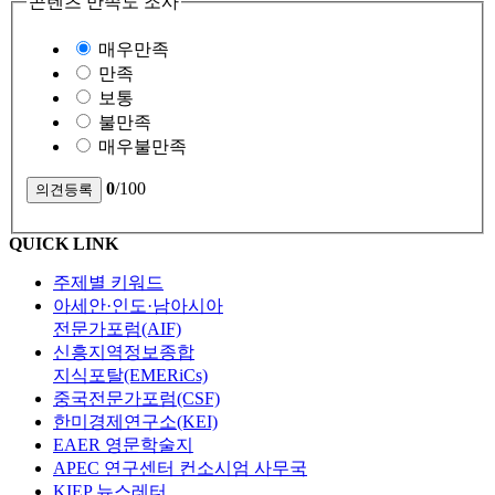
콘텐츠 만족도 조사
매우만족
만족
보통
불만족
매우불만족
0
/100
QUICK LINK
주제별 키워드
아세안·인도·남아시아
전문가포럼(AIF)
신흥지역정보종합
지식포탈(EMERiCs)
중국전문가포럼(CSF)
한미경제연구소(KEI)
EAER 영문학술지
APEC 연구센터 컨소시엄 사무국
KIEP 뉴스레터