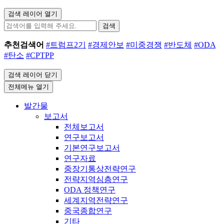
검색 레이어 열기
검색
추천검색어
#트럼프2기
#경제안보
#미중경쟁
#반도체
#ODA
#탄소
#CPTPP
검색 레이어 닫기
전체메뉴 열기
발간물
보고서
전체보고서
연구보고서
기본연구보고서
연구자료
중장기통상전략연구
전략지역심층연구
ODA 정책연구
세계지역전략연구
중국종합연구
기타