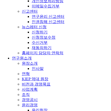
개인정보처리방침
이메일수집거부
신고센터
연구윤리 신고센터
인권침해 신고센터
뉴스레터 신청
신청하기
신청정보수정
수신거부
재동의하기
홈페이지 담당자 연락처
연구원소개
원장소개
인사말
연혁
KIEP 역대 원장
비전과 경영목표
사업계획
조직
경영공시
윤리경영
윤리헌장