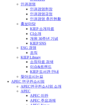
인권경영
인권경영헌장
인권경영규정
인권경영 추진현황
홍보마당
KIEP 소개자료
CI소개
개원 30주년 기념
KIEP SNS
ESG 경영
조직
KIEP Library
소장자료 검색
이슈&트렌드
KIEP 도서관 안내
찾아오시는길
APEC 연구컨소시엄
APEC연구컨소시엄 소개
APEC
APEC 이란
APEC 주요과제