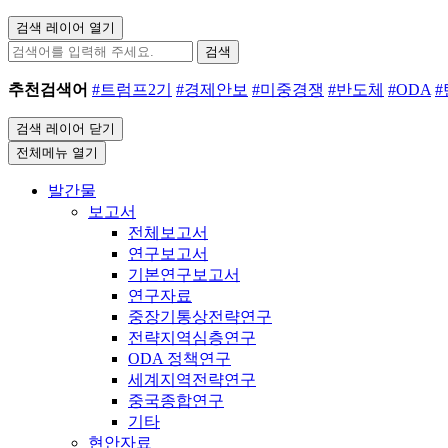
검색 레이어 열기
검색
추천검색어
#트럼프2기
#경제안보
#미중경쟁
#반도체
#ODA
검색 레이어 닫기
전체메뉴 열기
발간물
보고서
전체보고서
연구보고서
기본연구보고서
연구자료
중장기통상전략연구
전략지역심층연구
ODA 정책연구
세계지역전략연구
중국종합연구
기타
현안자료