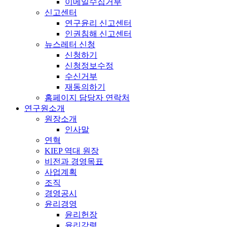
이메일수집거부
신고센터
연구윤리 신고센터
인권침해 신고센터
뉴스레터 신청
신청하기
신청정보수정
수신거부
재동의하기
홈페이지 담당자 연락처
연구원소개
원장소개
인사말
연혁
KIEP 역대 원장
비전과 경영목표
사업계획
조직
경영공시
윤리경영
윤리헌장
윤리강령