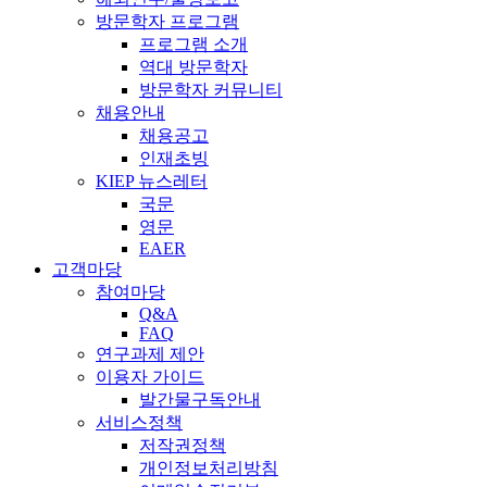
방문학자 프로그램
프로그램 소개
역대 방문학자
방문학자 커뮤니티
채용안내
채용공고
인재초빙
KIEP 뉴스레터
국문
영문
EAER
고객마당
참여마당
Q&A
FAQ
연구과제 제안
이용자 가이드
발간물구독안내
서비스정책
저작권정책
개인정보처리방침