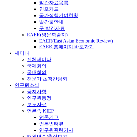
발간자료목록
인포카드
국가정책기여현황
발간물안내
구 발간자료
EAER(영문학술지)
EAER(East Asian Economic Review)
EAER 홈페이지 바로가기
세미나
전체세미나
국제회의
국내회의
전문가 초청간담회
연구원소식
공지사항
연구원동정
보도자료
언론속 KIEP
언론기고
언론인터뷰
연구원관련기사
해외연수/출장보고