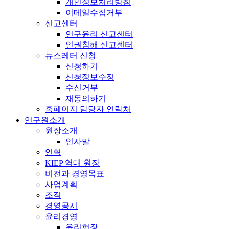
개인정보처리방침
이메일수집거부
신고센터
연구윤리 신고센터
인권침해 신고센터
뉴스레터 신청
신청하기
신청정보수정
수신거부
재동의하기
홈페이지 담당자 연락처
연구원소개
원장소개
인사말
연혁
KIEP 역대 원장
비전과 경영목표
사업계획
조직
경영공시
윤리경영
윤리헌장