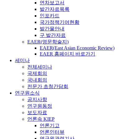
연차보고서
발간자료목록
인포카드
국가정책기여현황
발간물안내
구 발간자료
EAER(영문학술지)
EAER(East Asian Economic Review)
EAER 홈페이지 바로가기
세미나
전체세미나
국제회의
국내회의
전문가 초청간담회
연구원소식
공지사항
연구원동정
보도자료
언론속 KIEP
언론기고
언론인터뷰
연구원관련기사