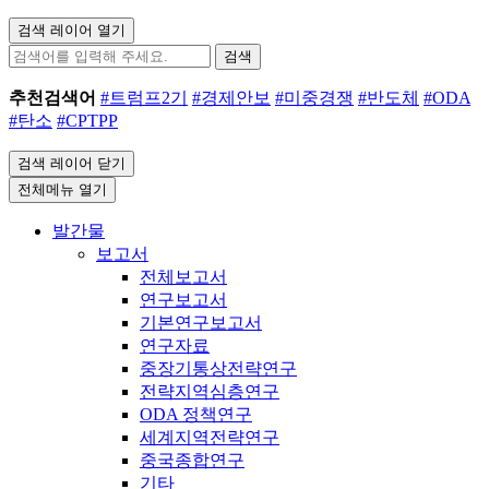
검색 레이어 열기
검색
추천검색어
#트럼프2기
#경제안보
#미중경쟁
#반도체
#ODA
#탄소
#CPTPP
검색 레이어 닫기
전체메뉴 열기
발간물
보고서
전체보고서
연구보고서
기본연구보고서
연구자료
중장기통상전략연구
전략지역심층연구
ODA 정책연구
세계지역전략연구
중국종합연구
기타