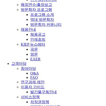
해외연수/출장보고
방문학자 프로그램
프로그램 소개
역대 방문학자
방문학자 커뮤니티
채용안내
채용공고
인재초빙
KIEP 뉴스레터
국문
영문
EAER
고객마당
참여마당
Q&A
FAQ
연구과제 제안
이용자 가이드
발간물구독안내
서비스정책
저작권정책