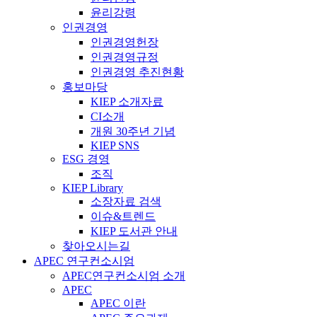
윤리강령
인권경영
인권경영헌장
인권경영규정
인권경영 추진현황
홍보마당
KIEP 소개자료
CI소개
개원 30주년 기념
KIEP SNS
ESG 경영
조직
KIEP Library
소장자료 검색
이슈&트렌드
KIEP 도서관 안내
찾아오시는길
APEC 연구컨소시엄
APEC연구컨소시엄 소개
APEC
APEC 이란