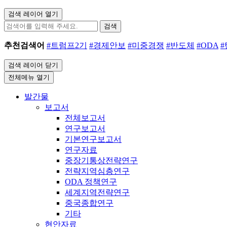
검색 레이어 열기
검색
추천검색어
#트럼프2기
#경제안보
#미중경쟁
#반도체
#ODA
검색 레이어 닫기
전체메뉴 열기
발간물
보고서
전체보고서
연구보고서
기본연구보고서
연구자료
중장기통상전략연구
전략지역심층연구
ODA 정책연구
세계지역전략연구
중국종합연구
기타
현안자료