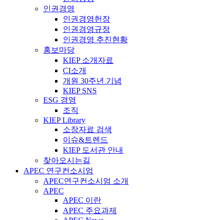
인권경영
인권경영헌장
인권경영규정
인권경영 추진현황
홍보마당
KIEP 소개자료
CI소개
개원 30주년 기념
KIEP SNS
ESG 경영
조직
KIEP Library
소장자료 검색
이슈&트렌드
KIEP 도서관 안내
찾아오시는길
APEC 연구컨소시엄
APEC연구컨소시엄 소개
APEC
APEC 이란
APEC 주요과제