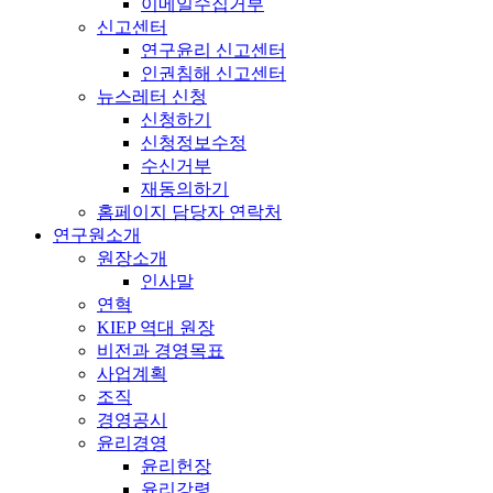
이메일수집거부
신고센터
연구윤리 신고센터
인권침해 신고센터
뉴스레터 신청
신청하기
신청정보수정
수신거부
재동의하기
홈페이지 담당자 연락처
연구원소개
원장소개
인사말
연혁
KIEP 역대 원장
비전과 경영목표
사업계획
조직
경영공시
윤리경영
윤리헌장
윤리강령