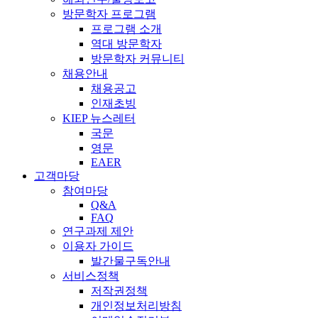
방문학자 프로그램
프로그램 소개
역대 방문학자
방문학자 커뮤니티
채용안내
채용공고
인재초빙
KIEP 뉴스레터
국문
영문
EAER
고객마당
참여마당
Q&A
FAQ
연구과제 제안
이용자 가이드
발간물구독안내
서비스정책
저작권정책
개인정보처리방침