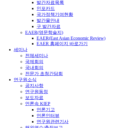
발간자료목록
인포카드
국가정책기여현황
발간물안내
구 발간자료
EAER(영문학술지)
EAER(East Asian Economic Review)
EAER 홈페이지 바로가기
세미나
전체세미나
국제회의
국내회의
전문가 초청간담회
연구원소식
공지사항
연구원동정
보도자료
언론속 KIEP
언론기고
언론인터뷰
연구원관련기사
해외연수/출장보고