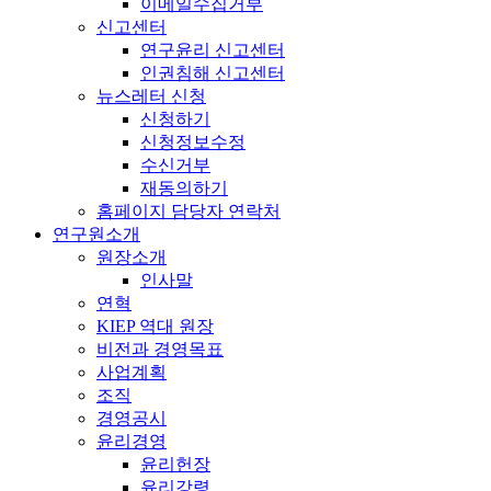
이메일수집거부
신고센터
연구윤리 신고센터
인권침해 신고센터
뉴스레터 신청
신청하기
신청정보수정
수신거부
재동의하기
홈페이지 담당자 연락처
연구원소개
원장소개
인사말
연혁
KIEP 역대 원장
비전과 경영목표
사업계획
조직
경영공시
윤리경영
윤리헌장
윤리강령