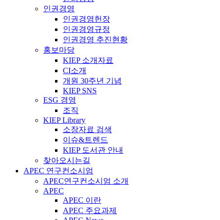
인권경영
인권경영헌장
인권경영규정
인권경영 추진현황
홍보마당
KIEP 소개자료
CI소개
개원 30주년 기념
KIEP SNS
ESG 경영
조직
KIEP Library
소장자료 검색
이슈&트렌드
KIEP 도서관 안내
찾아오시는길
APEC 연구컨소시엄
APEC연구컨소시엄 소개
APEC
APEC 이란
APEC 주요과제