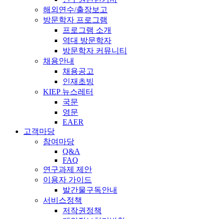
해외연수/출장보고
방문학자 프로그램
프로그램 소개
역대 방문학자
방문학자 커뮤니티
채용안내
채용공고
인재초빙
KIEP 뉴스레터
국문
영문
EAER
고객마당
참여마당
Q&A
FAQ
연구과제 제안
이용자 가이드
발간물구독안내
서비스정책
저작권정책