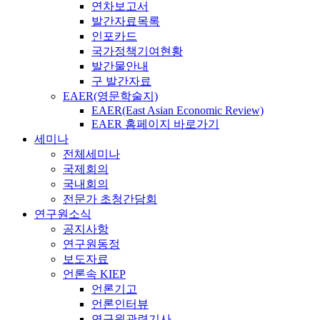
연차보고서
발간자료목록
인포카드
국가정책기여현황
발간물안내
구 발간자료
EAER(영문학술지)
EAER(East Asian Economic Review)
EAER 홈페이지 바로가기
세미나
전체세미나
국제회의
국내회의
전문가 초청간담회
연구원소식
공지사항
연구원동정
보도자료
언론속 KIEP
언론기고
언론인터뷰
연구원관련기사