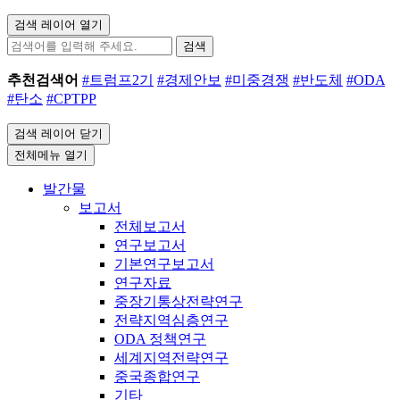
검색 레이어 열기
검색
추천검색어
#트럼프2기
#경제안보
#미중경쟁
#반도체
#ODA
#탄소
#CPTPP
검색 레이어 닫기
전체메뉴 열기
발간물
보고서
전체보고서
연구보고서
기본연구보고서
연구자료
중장기통상전략연구
전략지역심층연구
ODA 정책연구
세계지역전략연구
중국종합연구
기타