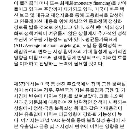
이 헬리콥터 머니 또는 화폐화
(monetary financing)
을 받아
들이고 있다는 주장까지 제기되고 있다
.
미국이 빠른 백
신 보급 및 대규모 재정지출을 통해 고용회복을 달성하
고 인플레이션 대응을 위해 차별적인 통화정책 정상화
경로를 밟을 것으로 전망되고 있다
.
또한 팬데믹의 장기
화로 정책여력이 여유롭지 않은 상황에서 추가적인 정책
수단이 요구될 가능성도 남아 있다
.
평균물가목표제
(AIT: Average Inflation Targeting)
의 도입 등 통화정책 프
레임워크의 변화는 시장 참여자의 기대 형성에 장기적인
영향을 미침으로써 경제활동에 반영되므로
,
이러한 흐름
을 이해하고 전망하는 노력이 필요할 것이다
.
제
5
장에서는 미국 등 선진 주요국에서 정책
·
금융 불확실
성이 높아지는 경우
,
주변국의 자본 유출입과 금융 및 거
시경제 변수에 미치는 영향을 살펴보았다
.
코로나
19
확
산과 경기둔화에 대응하여 전 방위적인 정책이 시행되는
상황에서 정책
·
금융 불확실성 확대와 같은 기대충격이
자본 유출입에 미치는 파급영향이 강화될 가능성이 높
다
.
여기서는 패널
VAR
분석을 통해 불확실성 충격이 자
본 유출입과 금융 및 거시경제 변수에 미치는 영향을 분