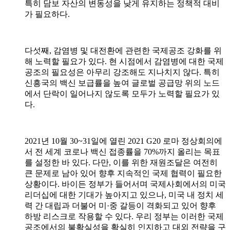
특히 담보 자산의 변동성을 낮게 유지하는 정책적 대비
가 필요하다
.
다섯째
,
감염병 및 대전환에 관련한 국제공조 강화를 위
해 노력할 필요가 있다
.
현 시점에서 감염병에 대한 국제
공조의 필요성은 아무리 강조해도 지나치지 않다
.
특히
신흥국의 백신 보급률을 높여 글로벌 공급망 위의 노드
에서 단락이 일어나지 않도록 모두가 노력할 필요가 있
다
.
2021
년
10
월
30~31
일에 열린
2021 G20
로마 정상회의에
서 전 세계 코로나 백신 접종률을
70%
까지 올리는 목표
를 설정한 바 있다
.
다만
,
이를 위한 재원조달은 여전히
큰 문제로 남아 있어 향후 지속적인 국제 협력이 필요한
상황이다
.
바이든 정부가 들어서며 국제사회에서의 미국
리더십에 대한 기대가 높아지고 있으나
,
미국 내 정치 세
력 간 대립과 더불어 미
·
중 갈등이 격화되고 있어 향후
하방 리스크로 작용할 수 있다
.
우리 정부는 이러한 국제
공조에서의 불확실성을 확실히 인지하고 대외 전략을 구