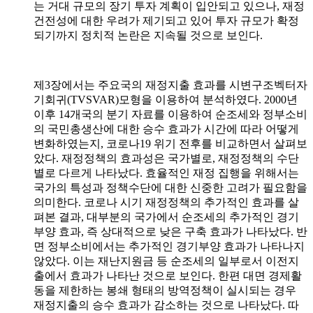
는 거대 규모의 장기 투자 계획이 입안되고 있으나
,
재정
건전성에 대한 우려가 제기되고 있어 투자 규모가 확정
되기까지 정치적 논란은 지속될 것으로 보인다
.
제
3
장에서는 주요국의 재정지출 효과를 시변구조벡터자
기회귀
(TVSVAR)
모형을 이용하여 분석하였다
. 2000
년
이후
14
개국의 분기 자료를 이용하여 순조세와 정부소비
의 국민총생산에 대한 승수 효과가 시간에 따라 어떻게
변화하였는지
,
코로나
19
위기 전후를 비교하면서 살펴보
았다
.
재정정책의 효과성은 국가별로
,
재정정책의 수단
별로 다르게 나타났다
.
효율적인 재정 집행을 위해서는
국가의 특성과 정책수단에 대한 신중한 고려가 필요함을
의미한다
.
코로나 시기 재정정책의 추가적인 효과를 살
펴본 결과
,
대부분의 국가에서 순조세의 추가적인 경기
부양 효과
,
즉 상대적으로 낮은 구축 효과가 나타났다
.
반
면 정부소비에서는 추가적인 경기부양 효과가 나타나지
않았다
.
이는 재난지원금 등 순조세의 일부로서 이전지
출에서 효과가 나타난 것으로 보인다
.
한편 대면 경제활
동을 제한하는 봉쇄 형태의 방역정책이 실시되는 경우
재정지출의 승수 효과가 감소하는 것으로 나타났다
.
따