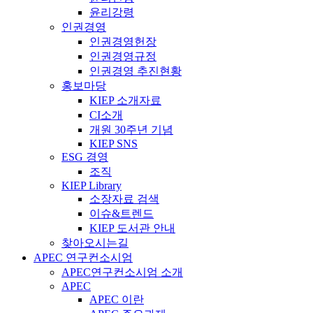
윤리강령
인권경영
인권경영헌장
인권경영규정
인권경영 추진현황
홍보마당
KIEP 소개자료
CI소개
개원 30주년 기념
KIEP SNS
ESG 경영
조직
KIEP Library
소장자료 검색
이슈&트렌드
KIEP 도서관 안내
찾아오시는길
APEC 연구컨소시엄
APEC연구컨소시엄 소개
APEC
APEC 이란