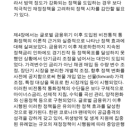
라서 방역 정도가 강화되는 정책을 도입하는 경우 보다
적극적인 재정정책을 고려하되 정책 시차를 감안할 필요
가 있다
.
제
4
장에서는 글로벌 금융위기 이후 도입된 비전통적 통
화정책의 이론적 근거와 실증적으로 나타난 정책 효과에
대해 살펴보았다
.
금융위기 이후 제로하한까지 지속된
정책금리 인하에도 경기진작 등 정책목표를 달성하지 못
했던 상황에서 단기금리 조정을 넘어서는 대안이 도입되
었다
.
가격변수인 금리가 아닌 채권 매입 등 수량 변수 조
정
,
장단기 시장을 분리한 개별적 조정
,
향후 정책 변화를
사전에 공지함으로써 현물 개입 없는 선물
(forward)
가격
조정
,
특정 대상을 목표로 한 시장개입 등이 시행되었다
.
이러한 비전통적 통화정책의 수단들은 보다 구체적으로
마이너스금리
,
선제적 지침
,
수익률 곡선 관리
,
양적완화
와 신용정책 등으로 구현되었다
.
글로벌 금융위기 이후
시행된 이러한 정책들은 유의미한 정책 효과를 달성한
것으로 평가된다
.
한편 코로나
19
팬데믹이 공급충격의
성격을 강하게 갖고 있어
,
위생방역 및 생계 지원에 집중
된 유례없는 규모의 재정정책이 시행됨에 따라 중앙은행