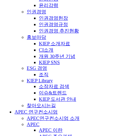
윤리강령
인권경영
인권경영헌장
인권경영규정
인권경영 추진현황
홍보마당
KIEP 소개자료
CI소개
개원 30주년 기념
KIEP SNS
ESG 경영
조직
KIEP Library
소장자료 검색
이슈&트렌드
KIEP 도서관 안내
찾아오시는길
APEC 연구컨소시엄
APEC연구컨소시엄 소개
APEC
APEC 이란