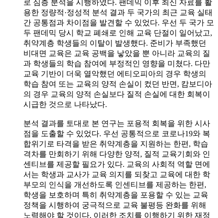
로 심층 분석을 시행하였다. 팬데믹 이후 최신 자료를 활
용한 정량적·정성적 분석 결과 두 국가의 최근 교육 실태
간 공통점과 차이점을 발견할 수 있었다. 우선 두 국가 모
두 팬데믹 당시 학교 폐쇄로 인해 교육 단절이 일어났고,
취약계층 학생들의 이탈이 발생했다. 준비가 부족했던
비대면 교육은 교육 공백을 낳았을 뿐 아니라 교육의 질
과 학생들의 학습 참여에 부정적인 영향을 미쳤다. 다만
교육 기반이 더욱 열악했던 에티오피아의 경우 학생의
학습 참여 또는 교육의 양적 손실이 컸던 반면, 캄보디아
의 경우 교육의 양적 손실보다 질적 손실에 대한 회복이
시급한 것으로 나타났다.
분석 결과를 토대로 본 연구는 포용적 회복을 위한 시사
점을 도출할 수 있었다. 우선 공통적으로 코로나19와 복
합위기로 타격을 받은 취약계층을 지원하는 한편, 학습
격차를 만회하기 위해 다양한 양적, 질적 교육기회와 인
센티브를 제공할 필요가 있다. 교육의 사회적 역할 면에
서는 학생과 교사가 교육 의지를 되찾고 교육에 대한 학
부모의 인식을 개선하도록 인센티브를 제공하는 한편,
학생을 보호하며 특히 취약계층을 포용할 수 있는 교육
정책을 시행하여 궁극적으로 교육 불평등 완화를 위해
노력해야 할 것이다. 이러한 조치를 이행하기 위한 재정