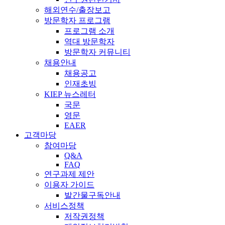
해외연수/출장보고
방문학자 프로그램
프로그램 소개
역대 방문학자
방문학자 커뮤니티
채용안내
채용공고
인재초빙
KIEP 뉴스레터
국문
영문
EAER
고객마당
참여마당
Q&A
FAQ
연구과제 제안
이용자 가이드
발간물구독안내
서비스정책
저작권정책