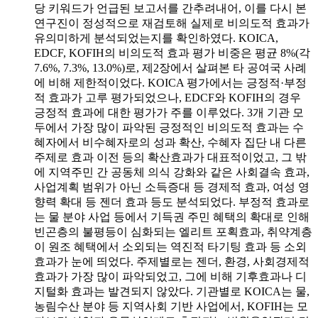
당 키워드가 언급된 보고서를 간추려내어, 이를 다시 본
연구진이 정성적으로 재검토해 실제로 비의도적 효과가
유의미하게 분석되었는지를 확인하였다. KOICA,
EDCF, KOFIH의 비의도적 효과 평가 비중은 평균 8%(각
7.6%, 7.3%, 13.0%)로, 제2장에서 살펴본 타 공여국 사례
에 비해 제한적이었다. KOICA 평가에서는 긍정적·부정
적 효과가 고루 평가되었으나, EDCF와 KOFIH의 경우
긍정적 효과에 대한 평가가 주를 이루었다. 3개 기관 모
두에서 가장 많이 파악된 긍정적인 비의도적 효과는 수
혜자에서 비수혜자로의 성과 확산, 수혜자 집단 내 다른
주제로 효과 이전 등의 확산효과가 대표적이었고, 그 밖
에 지역주민 간 공동체 의식 강화와 같은 사회결속 효과,
사업계획 범위가 아닌 소득증대 등 경제적 효과, 여성 영
향력 확대 등 젠더 효과 등도 분석되었다. 부정적 효과로
는 물 분야 사업 등에서 기득권 주민 혜택의 확대로 인해
빈곤층의 불평등이 심화되는 엘리트 포획효과, 취약계층
이 원조 혜택에서 소외되는 역진적 타기팅 효과 등 소외
효과가 눈에 띄었다. 주제별로는 젠더, 환경, 사회경제적
효과가 가장 많이 파악되었고, 그에 비해 기후효과나 디
지털화 효과는 발견되지 않았다. 기관별로 KOICA는 물,
농림수산 분야 등 지역사회 기반 사업에서, KOFIH는 모