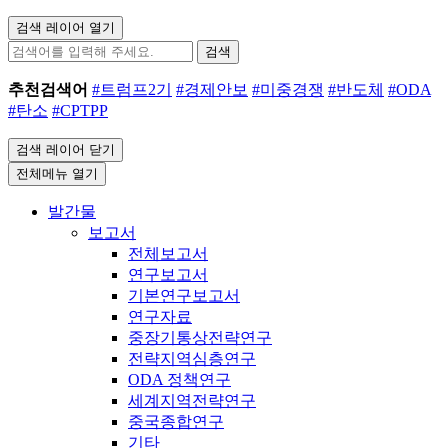
검색 레이어 열기
검색
추천검색어
#트럼프2기
#경제안보
#미중경쟁
#반도체
#ODA
#탄소
#CPTPP
검색 레이어 닫기
전체메뉴 열기
발간물
보고서
전체보고서
연구보고서
기본연구보고서
연구자료
중장기통상전략연구
전략지역심층연구
ODA 정책연구
세계지역전략연구
중국종합연구
기타