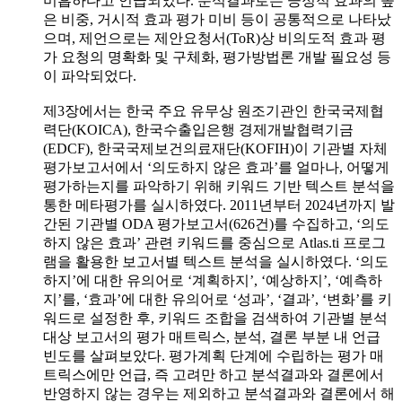
미흡하다고 언급되었다. 분석결과로는 긍정적 효과의 높
은 비중, 거시적 효과 평가 미비 등이 공통적으로 나타났
으며, 제언으로는 제안요청서(ToR)상 비의도적 효과 평
가 요청의 명확화 및 구체화, 평가방법론 개발 필요성 등
이 파악되었다.
제3장에서는 한국 주요 유무상 원조기관인 한국국제협
력단(KOICA), 한국수출입은행 경제개발협력기금
(EDCF), 한국국제보건의료재단(KOFIH)이 기관별 자체
평가보고서에서 ‘의도하지 않은 효과’를 얼마나, 어떻게
평가하는지를 파악하기 위해 키워드 기반 텍스트 분석을
통한 메타평가를 실시하였다. 2011년부터 2024년까지 발
간된 기관별 ODA 평가보고서(626건)를 수집하고, ‘의도
하지 않은 효과’ 관련 키워드를 중심으로 Atlas.ti 프로그
램을 활용한 보고서별 텍스트 분석을 실시하였다. ‘의도
하지’에 대한 유의어로 ‘계획하지’, ‘예상하지’, ‘예측하
지’를, ‘효과’에 대한 유의어로 ‘성과’, ‘결과’, ‘변화’를 키
워드로 설정한 후, 키워드 조합을 검색하여 기관별 분석
대상 보고서의 평가 매트릭스, 분석, 결론 부분 내 언급
빈도를 살펴보았다. 평가계획 단계에 수립하는 평가 매
트릭스에만 언급, 즉 고려만 하고 분석결과와 결론에서
반영하지 않는 경우는 제외하고 분석결과와 결론에서 해