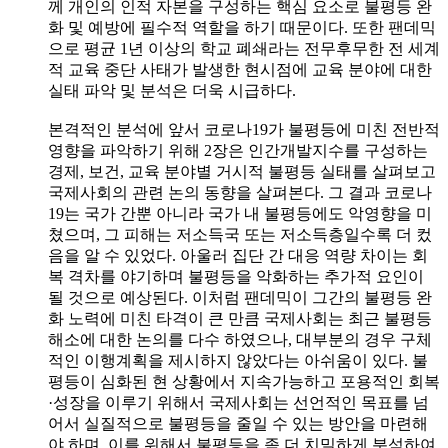
께 개인의 인적 자본을 구성하는 핵심 요소로 불평등 완
화 및 예방에 필수적 역할을 하기 때문이다. 또한 팬데믹
으로 평균 1년 이상의 학교 폐쇄라는 전무후무한 전 세계
적 교육 중단 사태가 발생한 현시점에 교육 분야에 대한
실태 파악 및 분석은 더욱 시급하다.
본격적인 분석에 앞서 코로나19가 불평등에 미친 전반적
영향을 파악하기 위해 2장은 인간개발지수를 구성하는
경제, 보건, 교육 분야별 거시적 불평등 실태를 살펴보고
국제사회의 관련 논의 동향을 살펴본다. 그 결과 코로나
19는 국가 간뿐 아니라 국가 내 불평등에도 악영향을 미
쳤으며, 그 피해는 저소득국 또는 저소득층일수록 더 컸
음을 알 수 있었다. 아울러 집단 간 대응 역량 차이는 회
복 격차를 야기하며 불평등을 악화하는 추가적 요인이
될 것으로 예상된다. 이처럼 팬데믹이 그간의 불평등 완
화 노력에 미친 타격이 큰 만큼 국제사회는 최근 불평등
해소에 대한 논의를 다수 하였으나, 대부분의 경우 구체
적인 이행계획을 제시하지 않았다는 아쉬움이 있다. 불
평등이 심화된 현 상황에서 지속가능하고 포용적인 회복
·성장을 이루기 위해서 국제사회는 선언적인 목표를 넘
어서 실질적으로 불평등을 줄일 수 있는 방안을 마련해
야 하며, 이를 위해서 불평등을 좀 더 치밀하게 분석하여