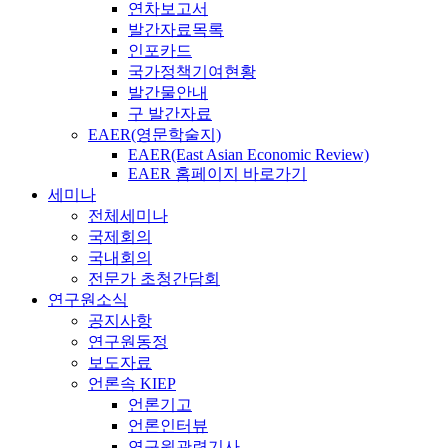
연차보고서
발간자료목록
인포카드
국가정책기여현황
발간물안내
구 발간자료
EAER(영문학술지)
EAER(East Asian Economic Review)
EAER 홈페이지 바로가기
세미나
전체세미나
국제회의
국내회의
전문가 초청간담회
연구원소식
공지사항
연구원동정
보도자료
언론속 KIEP
언론기고
언론인터뷰
연구원관련기사