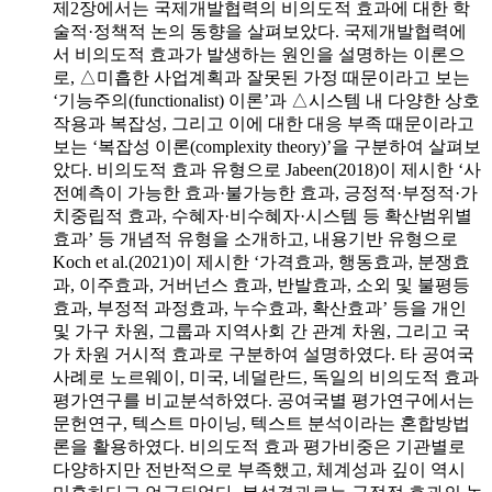
제2장에서는 국제개발협력의 비의도적 효과에 대한 학
술적·정책적 논의 동향을 살펴보았다. 국제개발협력에
서 비의도적 효과가 발생하는 원인을 설명하는 이론으
로, △미흡한 사업계획과 잘못된 가정 때문이라고 보는
‘기능주의(functionalist) 이론’과 △시스템 내 다양한 상호
작용과 복잡성, 그리고 이에 대한 대응 부족 때문이라고
보는 ‘복잡성 이론(complexity theory)’을 구분하여 살펴보
았다. 비의도적 효과 유형으로 Jabeen(2018)이 제시한 ‘사
전예측이 가능한 효과·불가능한 효과, 긍정적·부정적·가
치중립적 효과, 수혜자·비수혜자·시스템 등 확산범위별
효과’ 등 개념적 유형을 소개하고, 내용기반 유형으로
Koch et al.(2021)이 제시한 ‘가격효과, 행동효과, 분쟁효
과, 이주효과, 거버넌스 효과, 반발효과, 소외 및 불평등
효과, 부정적 과정효과, 누수효과, 확산효과’ 등을 개인
및 가구 차원, 그룹과 지역사회 간 관계 차원, 그리고 국
가 차원 거시적 효과로 구분하여 설명하였다. 타 공여국
사례로 노르웨이, 미국, 네덜란드, 독일의 비의도적 효과
평가연구를 비교분석하였다. 공여국별 평가연구에서는
문헌연구, 텍스트 마이닝, 텍스트 분석이라는 혼합방법
론을 활용하였다. 비의도적 효과 평가비중은 기관별로
다양하지만 전반적으로 부족했고, 체계성과 깊이 역시