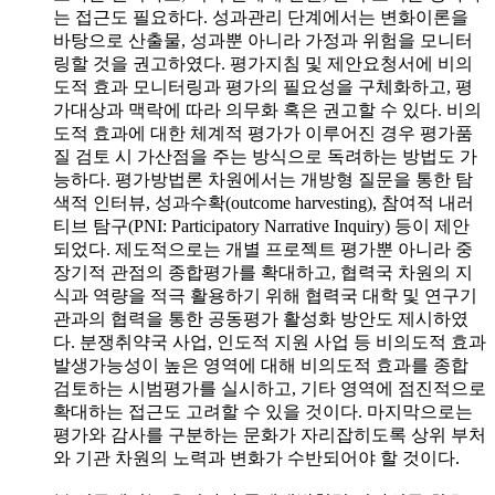
는 접근도 필요하다. 성과관리 단계에서는 변화이론을
바탕으로 산출물, 성과뿐 아니라 가정과 위험을 모니터
링할 것을 권고하였다. 평가지침 및 제안요청서에 비의
도적 효과 모니터링과 평가의 필요성을 구체화하고, 평
가대상과 맥락에 따라 의무화 혹은 권고할 수 있다. 비의
도적 효과에 대한 체계적 평가가 이루어진 경우 평가품
질 검토 시 가산점을 주는 방식으로 독려하는 방법도 가
능하다. 평가방법론 차원에서는 개방형 질문을 통한 탐
색적 인터뷰, 성과수확(outcome harvesting), 참여적 내러
티브 탐구(PNI: Participatory Narrative Inquiry) 등이 제안
되었다. 제도적으로는 개별 프로젝트 평가뿐 아니라 중
장기적 관점의 종합평가를 확대하고, 협력국 차원의 지
식과 역량을 적극 활용하기 위해 협력국 대학 및 연구기
관과의 협력을 통한 공동평가 활성화 방안도 제시하였
다. 분쟁취약국 사업, 인도적 지원 사업 등 비의도적 효과
발생가능성이 높은 영역에 대해 비의도적 효과를 종합
검토하는 시범평가를 실시하고, 기타 영역에 점진적으로
확대하는 접근도 고려할 수 있을 것이다. 마지막으로는
평가와 감사를 구분하는 문화가 자리잡히도록 상위 부처
와 기관 차원의 노력과 변화가 수반되어야 할 것이다.