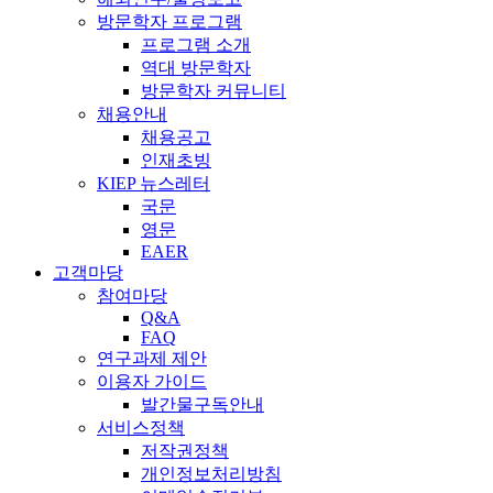
방문학자 프로그램
프로그램 소개
역대 방문학자
방문학자 커뮤니티
채용안내
채용공고
인재초빙
KIEP 뉴스레터
국문
영문
EAER
고객마당
참여마당
Q&A
FAQ
연구과제 제안
이용자 가이드
발간물구독안내
서비스정책
저작권정책
개인정보처리방침