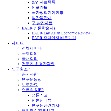
발간자료목록
인포카드
국가정책기여현황
발간물안내
구 발간자료
EAER(영문학술지)
EAER(East Asian Economic Review)
EAER 홈페이지 바로가기
세미나
전체세미나
국제회의
국내회의
전문가 초청간담회
연구원소식
공지사항
연구원동정
보도자료
언론속 KIEP
언론기고
언론인터뷰
연구원관련기사
해외연수/출장보고