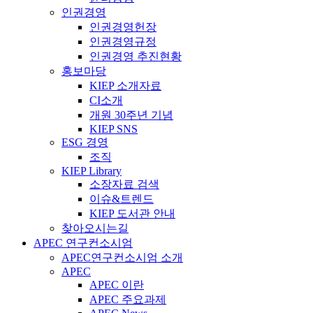
인권경영
인권경영헌장
인권경영규정
인권경영 추진현황
홍보마당
KIEP 소개자료
CI소개
개원 30주년 기념
KIEP SNS
ESG 경영
조직
KIEP Library
소장자료 검색
이슈&트렌드
KIEP 도서관 안내
찾아오시는길
APEC 연구컨소시엄
APEC연구컨소시엄 소개
APEC
APEC 이란
APEC 주요과제