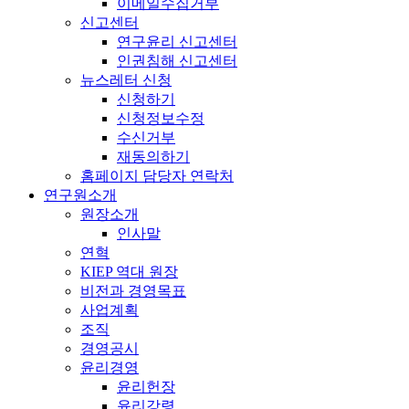
이메일수집거부
신고센터
연구윤리 신고센터
인권침해 신고센터
뉴스레터 신청
신청하기
신청정보수정
수신거부
재동의하기
홈페이지 담당자 연락처
연구원소개
원장소개
인사말
연혁
KIEP 역대 원장
비전과 경영목표
사업계획
조직
경영공시
윤리경영
윤리헌장
윤리강령