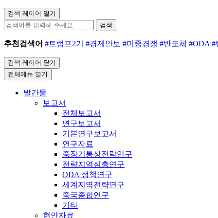
검색 레이어 열기
검색
추천검색어
#트럼프2기
#경제안보
#미중경쟁
#반도체
#ODA
검색 레이어 닫기
전체메뉴 열기
발간물
보고서
전체보고서
연구보고서
기본연구보고서
연구자료
중장기통상전략연구
전략지역심층연구
ODA 정책연구
세계지역전략연구
중국종합연구
기타
현안자료