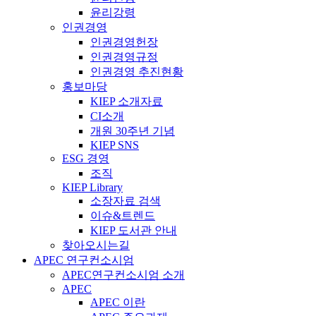
윤리강령
인권경영
인권경영헌장
인권경영규정
인권경영 추진현황
홍보마당
KIEP 소개자료
CI소개
개원 30주년 기념
KIEP SNS
ESG 경영
조직
KIEP Library
소장자료 검색
이슈&트렌드
KIEP 도서관 안내
찾아오시는길
APEC 연구컨소시엄
APEC연구컨소시엄 소개
APEC
APEC 이란