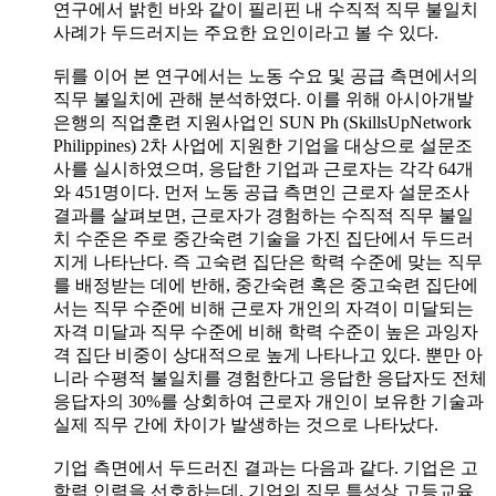
연구에서 밝힌 바와 같이 필리핀 내 수직적 직무 불일치
사례가 두드러지는 주요한 요인이라고 볼 수 있다.
뒤를 이어 본 연구에서는 노동 수요 및 공급 측면에서의
직무 불일치에 관해 분석하였다. 이를 위해 아시아개발
은행의 직업훈련 지원사업인 SUN Ph (SkillsUpNetwork
Philippines) 2차 사업에 지원한 기업을 대상으로 설문조
사를 실시하였으며, 응답한 기업과 근로자는 각각 64개
와 451명이다. 먼저 노동 공급 측면인 근로자 설문조사
결과를 살펴보면, 근로자가 경험하는 수직적 직무 불일
치 수준은 주로 중간숙련 기술을 가진 집단에서 두드러
지게 나타난다. 즉 고숙련 집단은 학력 수준에 맞는 직무
를 배정받는 데에 반해, 중간숙련 혹은 중고숙련 집단에
서는 직무 수준에 비해 근로자 개인의 자격이 미달되는
자격 미달과 직무 수준에 비해 학력 수준이 높은 과잉자
격 집단 비중이 상대적으로 높게 나타나고 있다. 뿐만 아
니라 수평적 불일치를 경험한다고 응답한 응답자도 전체
응답자의 30%를 상회하여 근로자 개인이 보유한 기술과
실제 직무 간에 차이가 발생하는 것으로 나타났다.
기업 측면에서 두드러진 결과는 다음과 같다. 기업은 고
학력 인력을 선호하는데, 기업의 직무 특성상 고등교육