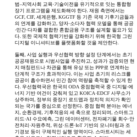
범–지역사회 교육·기술이전을 유기적으로 잇는 통합형
장기 프로그램을 제도화해야 한다. 재원 측면에서는
GCF, CIF, 세계은행, KGGTF 등 기존 국제 기후기금들과
의 연계를 강화하고, 양자·소다자 협력 모델을 통해 공공
·민간·다자를 결합한 혼합금융 구조를 설계할 필요가 있
다. 또한 국제적 협력기반을 강화하기 위해 한국형 그린
디지털 이니셔티브를 플랫폼화할 것을 제안한다.
둘째, 사업 실행과 우선협력 방향 설정 단계에서는 초기
공공재원으로 시범사업을 추진하고, 성과가 검증되면 현
지 매칭펀드나 차관을 통해 유상 또는 PPP로 연계하는
단계적 구조가 효과적이다. 이는 사업 초기의 리스크를
공공이 흡수하면서 민간 참여 역량을 축적할 수 있게 한
다. 우선협력국은 한국의 ODA 중점협력국 중 디지털·에
너지 기반 여건이 갖춰져 있고 KOICA·EDCF 사무소가
상주하며, 정부의 중장기 로드맵과 정치적 의지가 확인
되는 국가를 중심으로 선정한다. 중점 협력 분야는 에너
지, 순환경제, 기후적응의 세 축으로 정리되며, 스마트그
리드·AI 수요예측, 그린 데이터센터, 전자폐기물 회수·안
전처리·자원추적, 위성·드론·IoT 기반의 모니터링과 조
기경보 등이 구체적인 실행 영역이다. 스마트시티는 세