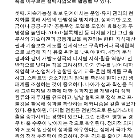
축을 아우르는 협력사업으로 활용될 수 있다.
셋째, 지속가능성 확보 단계에서는 운영·유지 관리의 현
지화를 통해 사업의 단발성을 방지하고, 성과기반 보조
금이나 공공–민간 공동운영 모델을 도입해 효율성과 투
명성을 높인다. AI·IoT·블록체인 등 디지털 기반 그린 솔
루션의 기술이전과 공동개발을 촉진하는 한편, 지식재산
권과 기술보호 제도를 선제적으로 구축하거나 국제협력
으로 보증해 지식 유출 위험을 낮춰야 한다. 4장의 분석
결과와 같이 개발도상국의 디지털 지식·활용 역량이 전
반적으로 낮다는 점을 고려하면, 단기 연수를 넘어 대학·
직업학교·산업체가 결합된 장기 교육·훈련 체계를 구축
하고, 스타트업·중소기업의 참여를 촉진해 현지 산업 생
태계를 조성하는 것이 중요하다. 나아가 성과 확산을 위
해 그린디지털 전환에 대한 성과지표를 개발하여 정책
환류와 재투자를 유도하고, 남남 협력으로 정책 브리프·
툴킷을 활용해 성과를 확산하는 메커니즘을 갖출 필요가
있다. 종합하면, 디지털 전환은 전반적으로 온실가스 배
출을 증가시키는 경향이 있으나, 그린 전환이 병행될 경
우 배출 수준이 낮아지는 것으로 확인된다. 정치적 의지
와 제도적 일관성이 성과를 좌우한다는 점에서 국가 차
원의 정책 추진력이 중요하며, 전환 격차를 줄이기 위해