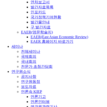
연차보고서
발간자료목록
인포카드
국가정책기여현황
발간물안내
구 발간자료
EAER(영문학술지)
EAER(East Asian Economic Review)
EAER 홈페이지 바로가기
세미나
전체세미나
국제회의
국내회의
전문가 초청간담회
연구원소식
공지사항
연구원동정
보도자료
언론속 KIEP
언론기고
언론인터뷰
연구원관련기사