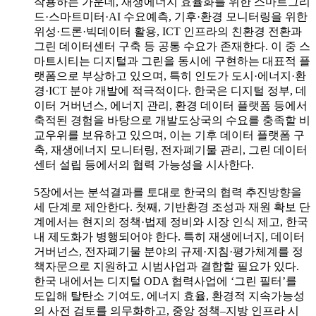
작용하는 가운데, 재생에너지 효율화를 위한 스마트그리
드·스마트미터·AI 수요예측, 기후·환경 모니터링을 위한
위성·드론·빅데이터 활용, ICT 인프라의 친환경 전환과
그린 데이터센터 구축 등 공통 수요가 존재한다. 이 중 스
마트시티는 디지털과 그린을 동시에 구현하는 대표적 플
랫폼으로 부상하고 있으며, 특히 인도가 도시·에너지·환
경·ICT 분야 개발에 적극적이다. 한국은 디지털 정부, 데
이터 거버넌스, 에너지 관리, 환경 데이터 플랫폼 등에서
축적된 경험을 바탕으로 개발도상국의 수요를 충족할 비
교우위를 보유하고 있으며, 이는 기후 데이터 플랫폼 구
축, 재생에너지 모니터링, 전자폐기물 관리, 그린 데이터
센터 설립 등에서의 협력 가능성을 시사한다.
5장에서는 분석결과를 토대로 한국의 협력 추진방향을
세 단계로 제안한다. 첫째, 기반환경 조성과 재원 확보 단
계에서는 현지의 정책·법제 정비와 시장 인식 제고, 한국
내 제도화가 병행되어야 한다. 특히 재생에너지, 데이터
거버넌스, 전자폐기물 분야의 규제·지침·평가체계를 정
책자문으로 지원하고 시범사업과 결합할 필요가 있다.
한국 내에서는 디지털 ODA 협력사업에 ‘그린 필터’를
도입해 탈탄소 기여도, 에너지 효율, 환경적 지속가능성
의 사전 검토를 의무화하고, 중앙 정책–지방 인프라 시