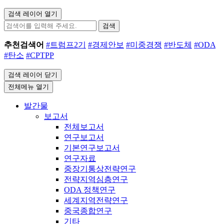
검색 레이어 열기
검색
추천검색어
#트럼프2기
#경제안보
#미중경쟁
#반도체
#ODA
#탄소
#CPTPP
검색 레이어 닫기
전체메뉴 열기
발간물
보고서
전체보고서
연구보고서
기본연구보고서
연구자료
중장기통상전략연구
전략지역심층연구
ODA 정책연구
세계지역전략연구
중국종합연구
기타