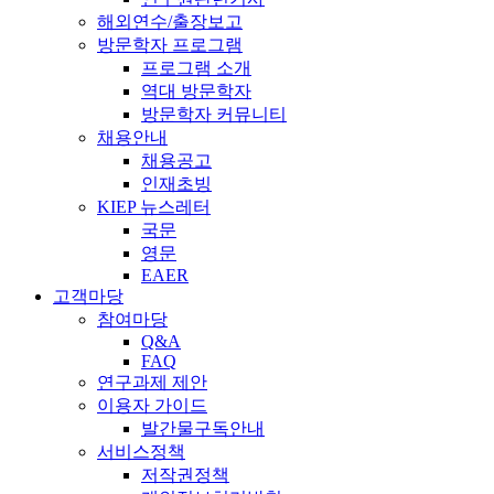
해외연수/출장보고
방문학자 프로그램
프로그램 소개
역대 방문학자
방문학자 커뮤니티
채용안내
채용공고
인재초빙
KIEP 뉴스레터
국문
영문
EAER
고객마당
참여마당
Q&A
FAQ
연구과제 제안
이용자 가이드
발간물구독안내
서비스정책
저작권정책