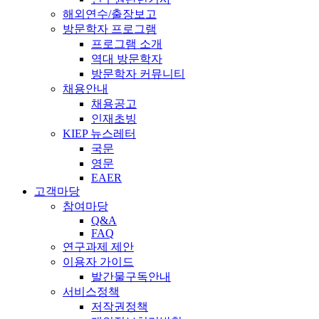
해외연수/출장보고
방문학자 프로그램
프로그램 소개
역대 방문학자
방문학자 커뮤니티
채용안내
채용공고
인재초빙
KIEP 뉴스레터
국문
영문
EAER
고객마당
참여마당
Q&A
FAQ
연구과제 제안
이용자 가이드
발간물구독안내
서비스정책
저작권정책