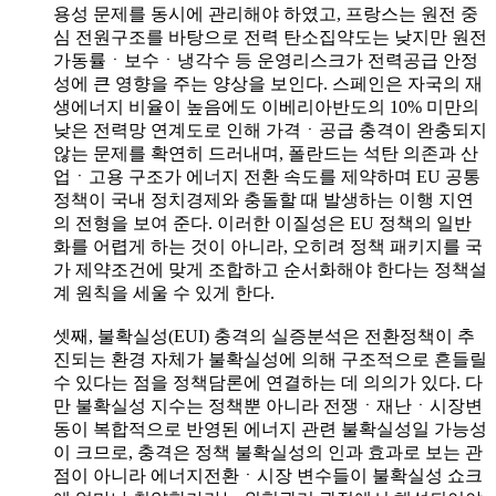
용성 문제를 동시에 관리해야 하였고, 프랑스는 원전 중
심 전원구조를 바탕으로 전력 탄소집약도는 낮지만 원전
가동률ㆍ보수ㆍ냉각수 등 운영리스크가 전력공급 안정
성에 큰 영향을 주는 양상을 보인다. 스페인은 자국의 재
생에너지 비율이 높음에도 이베리아반도의 10% 미만의
낮은 전력망 연계도로 인해 가격ㆍ공급 충격이 완충되지
않는 문제를 확연히 드러내며, 폴란드는 석탄 의존과 산
업ㆍ고용 구조가 에너지 전환 속도를 제약하며 EU 공통
정책이 국내 정치경제와 충돌할 때 발생하는 이행 지연
의 전형을 보여 준다. 이러한 이질성은 EU 정책의 일반
화를 어렵게 하는 것이 아니라, 오히려 정책 패키지를 국
가 제약조건에 맞게 조합하고 순서화해야 한다는 정책설
계 원칙을 세울 수 있게 한다.
셋째, 불확실성(EUI) 충격의 실증분석은 전환정책이 추
진되는 환경 자체가 불확실성에 의해 구조적으로 흔들릴
수 있다는 점을 정책담론에 연결하는 데 의의가 있다. 다
만 불확실성 지수는 정책뿐 아니라 전쟁ㆍ재난ㆍ시장변
동이 복합적으로 반영된 에너지 관련 불확실성일 가능성
이 크므로, 충격은 정책 불확실성의 인과 효과로 보는 관
점이 아니라 에너지전환ㆍ시장 변수들이 불확실성 쇼크