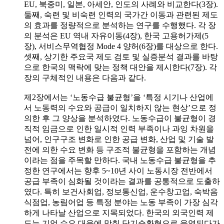
EU, 북중미, 일본, 아세안, 인도의 사례와 비교한다(3장).
둘째, 숙련 및 비숙련 인력의 국가간 이동과 관련된 제도
의 효과를 정량적으로 분석하는 연구를 수행했다. 각 장
의 분석은 EU 역내 자유이동(4장), 한국 고용허가제(5
장), 서비스무역협정 Mode 4 양허(6장)를 대상으로 한다.
셋째, 상기한 주요국 제도 검토 및 실증분석 결과를 바탕
으로 한국의 맥락에 맞는 정책 대안을 제시한다(7장). 각
장의 구체적인 내용은 다음과 같다.
제2장에서는 ‘노동수급 불균형’을 ‘특정 시기나 산업에
서 노동력의 수요와 공급이 일치하지 않는 현상’으로 정
의한 후 그 양상을 분석하였다. 노동수급이 불균형이 경
직적 임금으로 인한 일시적 인력 부족이나 과잉 차원을
넘어, 인구구조 변화로 인한 공급 변화, 산업 및 기술 발
전에 의한 수요 변화 등 구조적 불균형을 포함하는 개념
이라는 점을 주목할 만하다. 국내 노동수급 불균형을 추
정한 연구에서는 향후 5~10년 사이 노동시장 전반에서
공급 부족이 심화될 것이라는 결과를 공통적으로 도출하
였다. 특히 보건사회업, 정보통신업, 운수창고업, 숙박음
식점업, 농림어업 등 특정 분야는 노동 부족이 가장 심각
하게 나타날 산업으로 지목되었다. 한국의 외국인력 제
도는 기업 수요 대응에 맞춰 단기순환형으로 운영되다가