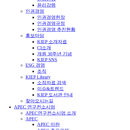
윤리강령
인권경영
인권경영헌장
인권경영규정
인권경영 추진현황
홍보마당
KIEP 소개자료
CI소개
개원 30주년 기념
KIEP SNS
ESG 경영
조직
KIEP Library
소장자료 검색
이슈&트렌드
KIEP 도서관 안내
찾아오시는길
APEC 연구컨소시엄
APEC연구컨소시엄 소개
APEC
APEC 이란