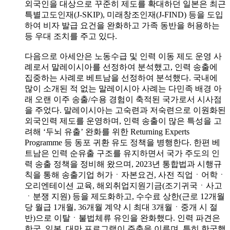
외국인을 대상으로 꾸준히 제도를 확대하던 일본은 최근
특별고도인재(J-SKIP), 미래창조인재(J-FIND) 등을 도입
하여 비자 발급 요건을 완화하고 가족 동반을 허용하는
등 우대 조치를 주고 있다.
다음으로 아세안은 노동수급 및 인력 이동 제도 운영 사
례로서 말레이시아를 선정하여 분석했고, 인력 송출에
집중하는 사례로 베트남을 선정하여 분석했다. 국내에
많이 소개된 적 없는 말레이시아 사례는 다민족 배경 아
래 오랜 이주 송출/수용 경험이 축적된 국가로서 시사점
을 주었다. 말레이시아는 고숙련과 저숙련으로 이원화된
외국인력 제도를 운영하며, 인력 송출이 많은 특성을 고
려해 ‘두뇌 유출’ 완화를 위한 Returning Experts
Programme 등 동포 귀환 유도 정책을 병행한다. 한편 베
트남은 인력 순유출 구조를 유지하면서 국가 주도의 인
력 송출 정책을 정비해 왔으며, 2023년 통합법과 시행규
칙을 통해 송출기업 허가ㆍ자본요건, 사전 직업ㆍ어학ㆍ
오리엔테이션 교육, 해외취업지원기금(조기귀국ㆍ사고
ㆍ분쟁 지원) 등을 제도화하고, 수수료 상한(근로 12개월
당 월급 1개월, 36개월 계약 시 최대 3개월ㆍ중개 시 절
반)으로 이탈ㆍ불법체류 유인을 완화했다. 인력 파견은
한국, 일본, 대만 프로그램이 주축을 이루며, 특히 한국행