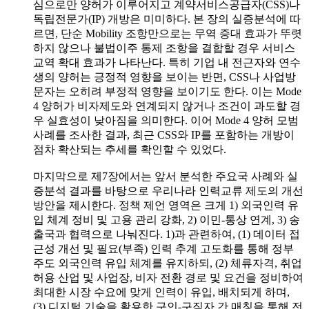
심으로만 양허가 이루어지고 계약서비스공급자(CSS)나
독립전문가(IP) 개방은 미미하다. 본 장의 실증분석에 따
르면, 단순 Mobility 조항만으로는 무역 증대 효과가 뚜렷
하지 않으나 불법이주 통제 조항을 결합할 경우 서비스
교역 확대 효과가 나타난다. 특히 기업 내 전근자와 연수
생의 양허는 긍정적 영향을 보이는 반면, CSS나 사업방
문자는 오히려 부정적 영향을 보이기도 한다. 이는 Mode
4 양허가 비자제도와 연계되지 않거나 조건이 과도할 경
우 실효성이 낮아짐을 의미한다. 이어 Mode 4 양허 모범
사례를 조사한 결과, 최근 CSS와 IP를 포함하는 개방이
점차 확산되는 추세를 확인할 수 있었다.
마지막으로 제7장에서는 앞서 분석한 주요국 사례와 실
증분석 결과를 바탕으로 우리나라 인력교류 제도의 개선
방안을 제시한다. 정책 제언 영역은 크게 1) 외국인력 유
입 체계 정비 및 고용 관리 강화, 2) 이민-통상 연계, 3) 송
출국과 협력으로 나눠진다. 1)과 관련하여, (1) 데이터 접
근성 개선 및 필요(부족) 인력 추계 고도화를 통해 정부
주도 외국인력 유입 체계를 유지하되, (2) 체류자격, 취업
허용 산업 및 사업장, 비자 전환 경로 및 요건을 정비하여
최대한 시장 수요에 맞게 인력이 유입, 배치되게 하며,
(3) 디지털 기술을 활용한 구인-구직자 간 매칭을 통해 전