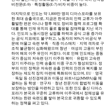
비전문(E-9)ㆍ특정활동(E-7) 비자 비중이 높다.
마지막으로 인도는 약 1,800만 명의 디아스포라를 보유
한 최대 송출국으로, 지금은 한국과의 인력 교류가 아주
활발한 편은 아니나 향후 제도 정비와 협력 프로그램 확
대를 통해 인재 유치의 풀로 활용될 잠재력을 지닌 국가
다. 인도의 노동시장은 실업률 하락과 공식 고용 증가라
는 공식 지표에도 불구하고, 노동자의 90%가 비공식 부
문에 머물고 숙련 부족ㆍ직종 미스매치ㆍ지역 격차로 구
조적 불균형이 심화해왔으며 청년ㆍ여성의 고용이 부진
하여 해외 이주 유인이 커졌다. 이로 인해 인도에는 중동
국가 중심의 저숙련 단기 이주와 북미ㆍ유럽의 고숙련
장기 이주라는 인력 송출의 이중 구조가 형성되었다. 정
부의 이민 정책은 저숙련 송출 인력의 안전과 복지를 보
장하는 제도적 장치 마련에 특화되어 있으며, EUㆍ영국
ㆍ독일 등 선진경제권과 이동성 파트너십(MMPA)을 체
결하는 등 학생ㆍ연구자ㆍ청년 전문가의 합법적 이동을
보장하는 방안을 마련하고 있다. 또한 인도 출신 디아스
포라가 본국과 꾸준히 교류하며 이주국에서 정체성을 유
지하는 한편 숙련도를 쌓아 본국으로 귀환할 수 있도록
하는 정책을 펴고 있다.