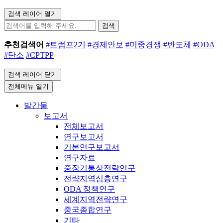
검색 레이어 열기
검색
추천검색어
#트럼프2기
#경제안보
#미중경쟁
#반도체
#ODA
#탄소
#CPTPP
검색 레이어 닫기
전체메뉴 열기
발간물
보고서
전체보고서
연구보고서
기본연구보고서
연구자료
중장기통상전략연구
전략지역심층연구
ODA 정책연구
세계지역전략연구
중국종합연구
기타