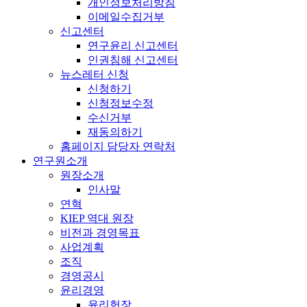
개인정보처리방침
이메일수집거부
신고센터
연구윤리 신고센터
인권침해 신고센터
뉴스레터 신청
신청하기
신청정보수정
수신거부
재동의하기
홈페이지 담당자 연락처
연구원소개
원장소개
인사말
연혁
KIEP 역대 원장
비전과 경영목표
사업계획
조직
경영공시
윤리경영
윤리헌장