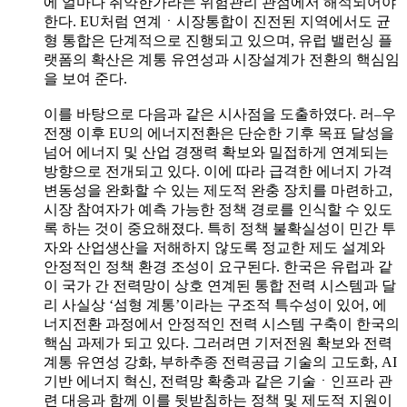
에 얼마나 취약한가라는 위험관리 관점에서 해석되어야
한다. EU처럼 연계ㆍ시장통합이 진전된 지역에서도 균
형 통합은 단계적으로 진행되고 있으며, 유럽 밸런싱 플
랫폼의 확산은 계통 유연성과 시장설계가 전환의 핵심임
을 보여 준다.
이를 바탕으로 다음과 같은 시사점을 도출하였다. 러–우
전쟁 이후 EU의 에너지전환은 단순한 기후 목표 달성을
넘어 에너지 및 산업 경쟁력 확보와 밀접하게 연계되는
방향으로 전개되고 있다. 이에 따라 급격한 에너지 가격
변동성을 완화할 수 있는 제도적 완충 장치를 마련하고,
시장 참여자가 예측 가능한 정책 경로를 인식할 수 있도
록 하는 것이 중요해졌다. 특히 정책 불확실성이 민간 투
자와 산업생산을 저해하지 않도록 정교한 제도 설계와
안정적인 정책 환경 조성이 요구된다. 한국은 유럽과 같
이 국가 간 전력망이 상호 연계된 통합 전력 시스템과 달
리 사실상 ‘섬형 계통’이라는 구조적 특수성이 있어, 에
너지전환 과정에서 안정적인 전력 시스템 구축이 한국의
핵심 과제가 되고 있다. 그러려면 기저전원 확보와 전력
계통 유연성 강화, 부하추종 전력공급 기술의 고도화, AI
기반 에너지 혁신, 전력망 확충과 같은 기술ㆍ인프라 관
련 대응과 함께 이를 뒷받침하는 정책 및 제도적 지원이