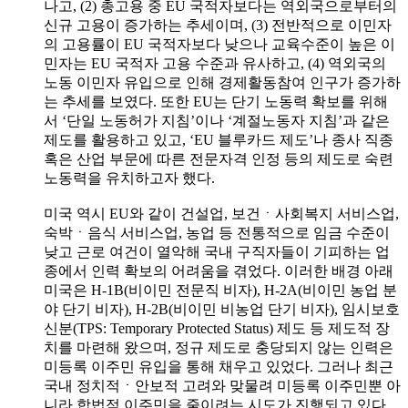
나고, (2) 총고용 중 EU 국적자보다는 역외국으로부터의
신규 고용이 증가하는 추세이며, (3) 전반적으로 이민자
의 고용률이 EU 국적자보다 낮으나 교육수준이 높은 이
민자는 EU 국적자 고용 수준과 유사하고, (4) 역외국의
노동 이민자 유입으로 인해 경제활동참여 인구가 증가하
는 추세를 보였다. 또한 EU는 단기 노동력 확보를 위해
서 ‘단일 노동허가 지침’이나 ‘계절노동자 지침’과 같은
제도를 활용하고 있고, ‘EU 블루카드 제도’나 종사 직종
혹은 산업 부문에 따른 전문자격 인정 등의 제도로 숙련
노동력을 유치하고자 했다.
미국 역시 EU와 같이 건설업, 보건ㆍ사회복지 서비스업,
숙박ㆍ음식 서비스업, 농업 등 전통적으로 임금 수준이
낮고 근로 여건이 열악해 국내 구직자들이 기피하는 업
종에서 인력 확보의 어려움을 겪었다. 이러한 배경 아래
미국은 H-1B(비이민 전문직 비자), H-2A(비이민 농업 분
야 단기 비자), H-2B(비이민 비농업 단기 비자), 임시보호
신분(TPS: Temporary Protected Status) 제도 등 제도적 장
치를 마련해 왔으며, 정규 제도로 충당되지 않는 인력은
미등록 이주민 유입을 통해 채우고 있었다. 그러나 최근
국내 정치적ㆍ안보적 고려와 맞물려 미등록 이주민뿐 아
니라 합법적 이주민을 줄이려는 시도가 진행되고 있다.