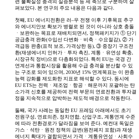
련 불확실성 충격의 실증분석 등 세 축으로 구분하여 살
펴보았다. 본 연구의 주요 내용은 다음과 같다.
첫째, EU 에너지전환은 러–우 전쟁 이후 기후목표 추구
와 에너지안보 확보가 병렬로 된 것이 아니라 상호 충돌
ㆍ보완하는 목표로 재배치되면서, 정책패키지가 ① 단기
공급충격 완화(수입선 다변화ㆍ비축ㆍ수요절감), ② 가
격급등 완충(표적 보조, 가격상한 등), ③ 중장기 구조전
환(재생에너지 인허가ㆍ투자 촉진, 계통ㆍ유연성 확충,
시장규칙 정비)으로 다층화되었다. 특히 EU는 국경 간
연계선과 통합시장을 활용해 수급 충격을 분산할 수 있
는 구조로 되어 있으며, 2030년 15% 연계목표는 이 완충
능력 강화를 제도화한 지표로 해석할 수 있다. 동시에
EU ETS는 전력ㆍ제조업ㆍ항공ㆍ해운까지 포괄하는 탄
소가격 신호를 제공하여 전력 부문의 연료전환과 투자결
정을 지속적으로 압박하는 제도적 배경으로 작동한다.
둘째, 국가 사례는 동일한 EU 프레임 아래에서도 초기
전원구성, 연료의존, 정치연합, 산업구조, 계통연계 수준
에 따라 전환경로가 달라짐을 보여 준다. 예컨대 독일은
가스ㆍ석탄ㆍ원전 정책의 급변(원전폐지 포함)과 재생
에너지 확대가 결합되면서 가격ㆍ계통유연성ㆍ사회수