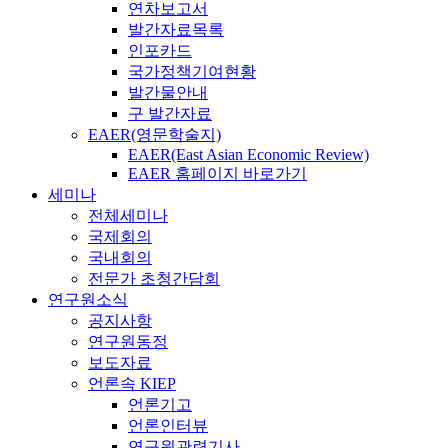
연차보고서
발간자료목록
인포카드
국가정책기여현황
발간물안내
구 발간자료
EAER(영문학술지)
EAER(East Asian Economic Review)
EAER 홈페이지 바로가기
세미나
전체세미나
국제회의
국내회의
전문가 초청간담회
연구원소식
공지사항
연구원동정
보도자료
언론속 KIEP
언론기고
언론인터뷰
연구원관련기사