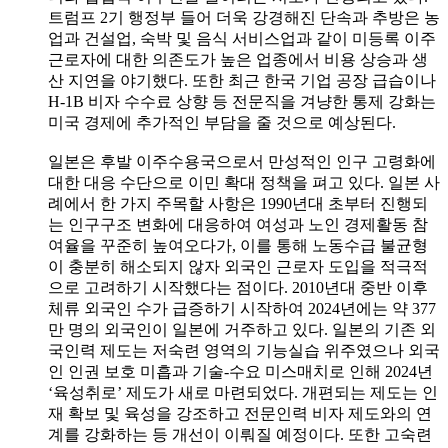
트럼프 2기 행정부 들어 더욱 강경해진 단속과 추방은 농
업과 건설업, 숙박 및 음식 서비스업과 같이 미등록 이주
근로자에 대한 의존도가 높은 업종에서 비용 상승과 생
산 지연을 야기했다. 또한 최근 한국 기업 공장 급습이나
H-1B 비자 수수료 상향 등 전문직을 겨냥한 통제 강화는
미국 경제에 추가적인 부담을 줄 것으로 예상된다.
일본은 후발 이주수용국으로서 만성적인 인구 고령화에
대한 대응 수단으로 이민 확대 정책을 펴고 있다. 일본 사
례에서 한 가지 주목할 사항은 1990년대 초부터 진행되
는 인구구조 변화에 대응하여 여성과 노인 경제활동 참
여율을 꾸준히 높여오다가, 이를 통해 노동수급 불균형
이 충분히 해소되지 않자 외국인 근로자 도입을 적극적
으로 고려하기 시작했다는 점이다. 2010년대 중반 이후
체류 외국인 수가 급증하기 시작하여 2024년에는 약 377
만 명의 외국인이 일본에 거주하고 있다. 일본의 기존 외
국인력 제도는 저숙련 영역의 기능실습 위주였으나 외국
인 인권 보호 미흡과 기술-수요 미스매치로 인해 2024년
‘육성취로’ 제도가 새로 마련되었다. 개편되는 제도는 인
재 확보 및 육성을 강조하고 전문인력 비자 제도와의 연
계를 강화하는 등 개선이 이뤄질 예정이다. 또한 고숙련