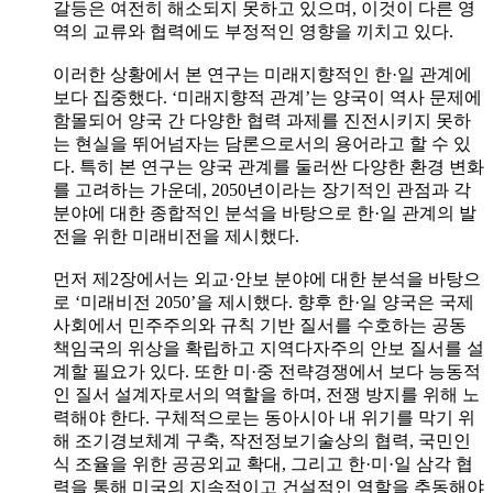
갈등은 여전히 해소되지 못하고 있으며, 이것이 다른 영
역의 교류와 협력에도 부정적인 영향을 끼치고 있다.
이러한 상황에서 본 연구는 미래지향적인 한·일 관계에
보다 집중했다. ‘미래지향적 관계’는 양국이 역사 문제에
함몰되어 양국 간 다양한 협력 과제를 진전시키지 못하
는 현실을 뛰어넘자는 담론으로서의 용어라고 할 수 있
다. 특히 본 연구는 양국 관계를 둘러싼 다양한 환경 변화
를 고려하는 가운데, 2050년이라는 장기적인 관점과 각
분야에 대한 종합적인 분석을 바탕으로 한·일 관계의 발
전을 위한 미래비전을 제시했다.
먼저 제2장에서는 외교·안보 분야에 대한 분석을 바탕으
로 ‘미래비전 2050’을 제시했다. 향후 한·일 양국은 국제
사회에서 민주주의와 규칙 기반 질서를 수호하는 공동
책임국의 위상을 확립하고 지역다자주의 안보 질서를 설
계할 필요가 있다. 또한 미·중 전략경쟁에서 보다 능동적
인 질서 설계자로서의 역할을 하며, 전쟁 방지를 위해 노
력해야 한다. 구체적으로는 동아시아 내 위기를 막기 위
해 조기경보체계 구축, 작전정보기술상의 협력, 국민인
식 조율을 위한 공공외교 확대, 그리고 한·미·일 삼각 협
력을 통해 미국의 지속적이고 건설적인 역할을 추동해야