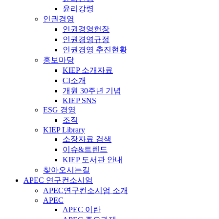
윤리강령
인권경영
인권경영헌장
인권경영규정
인권경영 추진현황
홍보마당
KIEP 소개자료
CI소개
개원 30주년 기념
KIEP SNS
ESG 경영
조직
KIEP Library
소장자료 검색
이슈&트렌드
KIEP 도서관 안내
찾아오시는길
APEC 연구컨소시엄
APEC연구컨소시엄 소개
APEC
APEC 이란