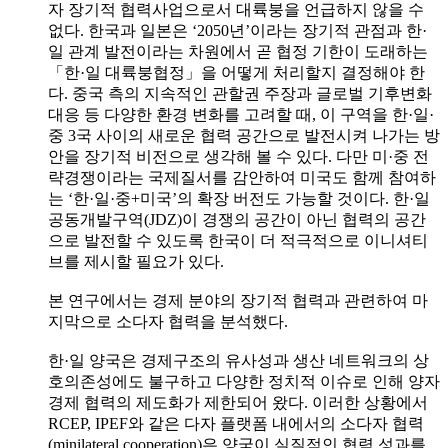
자 장기적 협력사업으로서 대륙붕을 언급하지 않을 수
없다. 한국과 일본은 ‘2050년’이라는 장기적 관점과 한·
일 관계 발전이라는 차원에서 곧 협정 기한이 도래하는
「한·일 대륙붕협정」을 어떻게 처리할지 결정해야 한
다. 중국 측의 지속적인 관할권 주장과 글로벌 기후변화
대응 등 다양한 환경 변화를 고려할 때, 이 구역을 한·일·
중 3국 사이의 새로운 협력 공간으로 발전시켜 나가는 방
안을 장기적 비전으로 생각해 볼 수 있다. 다만 미·중 전
략경쟁이라는 국제질서를 감안하여 미국도 함께 참여하
는 ‘한·일·중+미국’의 확장 버전도 가능할 것이다. 한·일
공동개발구역(JDZ)이 경쟁의 공간이 아닌 협력의 공간
으로 발전할 수 있도록 한국이 더 적극적으로 이니셔티
브를 제시할 필요가 있다.
본 연구에서는 경제 분야의 장기적 협력과 관련하여 마
지막으로 소다자 협력을 분석했다.
한·일 양국은 경제구조의 유사성과 생산 네트워크의 상
호의존성에도 불구하고 다양한 정치적 이슈로 인해 양자
경제 협력의 제도화가 제한되어 왔다. 이러한 상황에서
RCEP, IPEF와 같은 다자 플랫폼 내에서의 소다자 협력
(minilateral cooperation)은 양국이 실질적인 협력 성과를