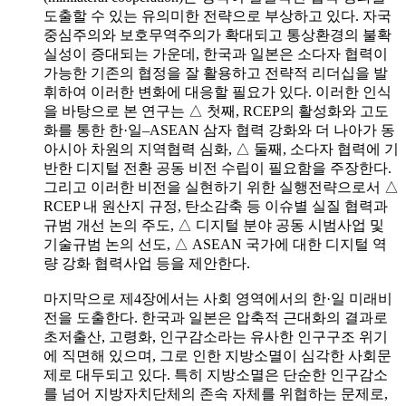
도출할 수 있는 유의미한 전략으로 부상하고 있다. 자국
중심주의와 보호무역주의가 확대되고 통상환경의 불확
실성이 증대되는 가운데, 한국과 일본은 소다자 협력이
가능한 기존의 협정을 잘 활용하고 전략적 리더십을 발
휘하여 이러한 변화에 대응할 필요가 있다. 이러한 인식
을 바탕으로 본 연구는 △ 첫째, RCEP의 활성화와 고도
화를 통한 한·일–ASEAN 삼자 협력 강화와 더 나아가 동
아시아 차원의 지역협력 심화, △ 둘째, 소다자 협력에 기
반한 디지털 전환 공동 비전 수립이 필요함을 주장한다.
그리고 이러한 비전을 실현하기 위한 실행전략으로서 △
RCEP 내 원산지 규정, 탄소감축 등 이슈별 실질 협력과
규범 개선 논의 주도, △ 디지털 분야 공동 시범사업 및
기술규범 논의 선도, △ ASEAN 국가에 대한 디지털 역
량 강화 협력사업 등을 제안한다.
마지막으로 제4장에서는 사회 영역에서의 한·일 미래비
전을 도출한다. 한국과 일본은 압축적 근대화의 결과로
초저출산, 고령화, 인구감소라는 유사한 인구구조 위기
에 직면해 있으며, 그로 인한 지방소멸이 심각한 사회문
제로 대두되고 있다. 특히 지방소멸은 단순한 인구감소
를 넘어 지방자치단체의 존속 자체를 위협하는 문제로,