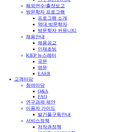
해외연수/출장보고
방문학자 프로그램
프로그램 소개
역대 방문학자
방문학자 커뮤니티
채용안내
채용공고
인재초빙
KIEP 뉴스레터
국문
영문
EAER
고객마당
참여마당
Q&A
FAQ
연구과제 제안
이용자 가이드
발간물구독안내
서비스정책
저작권정책