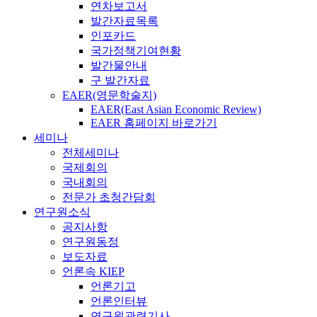
연차보고서
발간자료목록
인포카드
국가정책기여현황
발간물안내
구 발간자료
EAER(영문학술지)
EAER(East Asian Economic Review)
EAER 홈페이지 바로가기
세미나
전체세미나
국제회의
국내회의
전문가 초청간담회
연구원소식
공지사항
연구원동정
보도자료
언론속 KIEP
언론기고
언론인터뷰
연구원관련기사