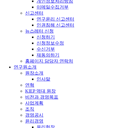
개인정보처리방침
이메일수집거부
신고센터
연구윤리 신고센터
인권침해 신고센터
뉴스레터 신청
신청하기
신청정보수정
수신거부
재동의하기
홈페이지 담당자 연락처
연구원소개
원장소개
인사말
연혁
KIEP 역대 원장
비전과 경영목표
사업계획
조직
경영공시
윤리경영
윤리헌장