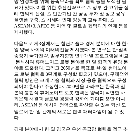
망 안정화를 위해 농축우라늄 확보 협력 등을 모색할 필
요가 있다. 이를 위한 추진전략으로 △ 정부 간 고위급 정
례 협의체 신설, △ 민간기업 간 공동 투자 및 정보 공유
플랫폼 구축, △ 차세대 인재 양성과 교류 확대, △
ASEAN+3, APEC 등 지역 및 글로벌 협력과의 연계 등을
제시했다.
다음으로 제3장에서는 첨단기술과 경제 분야에 대한 한·
일 양국 사이의 미래비전을 제시했다. 본 연구는 한·일의
중장기 국가전략, 임무지향형 연구개발 프로그램을 비교
·분석하여 휴머노이드 로봇 분야를 한·일 협력의 유망 분
야로 도출했다. 그리고 2050년을 목표로 한·일 휴머노이
드 로봇 협력을 3단계로 구성할 필요가 있으며, 구체적인
협력 방안은 크게 기술 협력과 시장·응용 협력으로 구성
되어야 한다고 주장한다. 2050년을 바라보는 한국과 일
본의 통합적 휴머노이드 로봇 협력은 양국이 직면한 사
회문제 해결과 글로벌 경쟁력 강화에 기여할 뿐만 아니
라, ASEAN 등 아시아 전역으로 확산할 수 있는 혁신 모
델로서 한․일 관계의 새로운 협력 패러다임이 될 수 있
다.
경제 분야에서 한·일 양국은 우선 공급망 협력을 적극 추