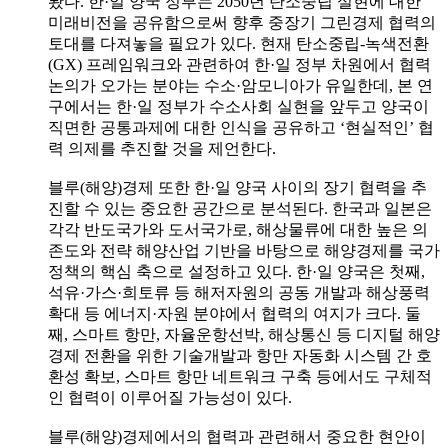
봤다. 한·일 양국 정부는 2050년 탄소중립 실현에 대한
미래비전을 공유함으로써 향후 중장기 그린경제 협력의
토대를 다져놓을 필요가 있다. 현재 탄소중립-녹색전환
(GX) 프레임워크와 관련하여 한·일 정부 차원에서 협력
논의가 오가는 분야는 수소·암모니아가 유일한데, 본 연
구에서는 한·일 정부가 수소사회 실현을 앞두고 양국이
직면한 공통과제에 대한 인식을 공유하고 ‘현실적인’ 협
력 의제를 추진할 것을 제언한다.
블루(해양)경제 또한 한·일 양국 사이의 장기 협력을 추
진할 수 있는 중요한 공간으로 분석된다. 한국과 일본은
각각 반도국가와 도서국가로, 해상물류에 대한 높은 의
존도와 전략 해양산업 기반을 바탕으로 해양경제를 국가
정책의 핵심 축으로 설정하고 있다. 한·일 양국은 첫째,
석유·가스·희토류 등 해저자원의 공동 개발과 해상풍력
확대 등 에너지·자원 분야에서 협력의 여지가 크다. 둘
째, 스마트 항만, 자율운항선박, 해상통신 등 디지털 해양
경제 전환을 위한 기술개발과 항만 자동화 시스템 간 호
환성 확보, 스마트 항만 네트워크 구축 등에서도 구체적
인 협력이 이루어질 가능성이 있다.
블루(해양)경제에서의 협력과 관련해서 중요한 현안이