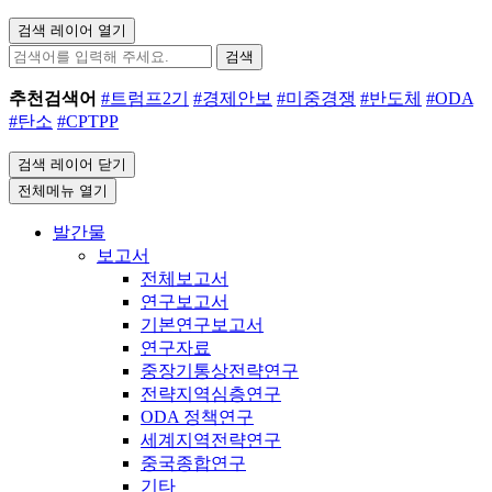
검색 레이어 열기
검색
추천검색어
#트럼프2기
#경제안보
#미중경쟁
#반도체
#ODA
#탄소
#CPTPP
검색 레이어 닫기
전체메뉴 열기
발간물
보고서
전체보고서
연구보고서
기본연구보고서
연구자료
중장기통상전략연구
전략지역심층연구
ODA 정책연구
세계지역전략연구
중국종합연구
기타