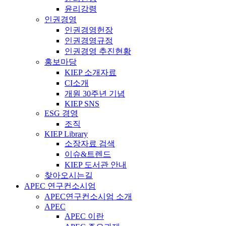
윤리강령
인권경영
인권경영헌장
인권경영규정
인권경영 추진현황
홍보마당
KIEP 소개자료
CI소개
개원 30주년 기념
KIEP SNS
ESG 경영
조직
KIEP Library
소장자료 검색
이슈&트렌드
KIEP 도서관 안내
찾아오시는길
APEC 연구컨소시엄
APEC연구컨소시엄 소개
APEC
APEC 이란