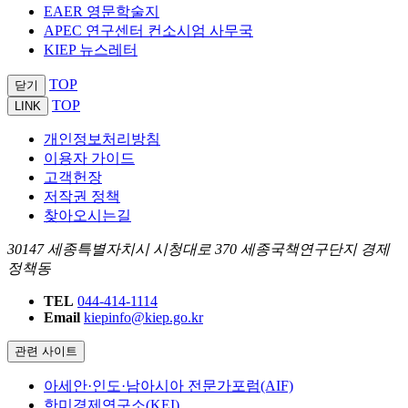
EAER 영문학술지
APEC 연구센터 컨소시엄 사무국
KIEP 뉴스레터
TOP
닫기
TOP
LINK
개인정보처리방침
이용자 가이드
고객헌장
저작권 정책
찾아오시는길
30147 세종특별자치시 시청대로 370 세종국책연구단지 경제
정책동
TEL
044-414-1114
Email
kiepinfo@kiep.go.kr
관련 사이트
아세안·인도·남아시아 전문가포럼(AIF)
한미경제연구소(KEI)