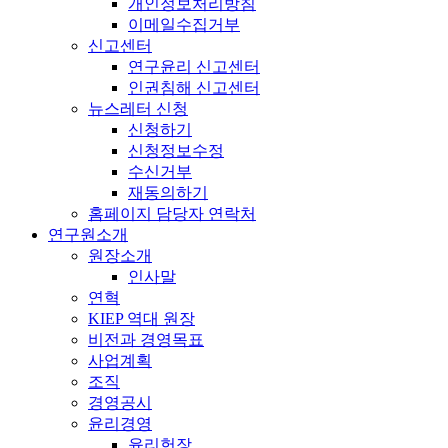
개인정보처리방침
이메일수집거부
신고센터
연구윤리 신고센터
인권침해 신고센터
뉴스레터 신청
신청하기
신청정보수정
수신거부
재동의하기
홈페이지 담당자 연락처
연구원소개
원장소개
인사말
연혁
KIEP 역대 원장
비전과 경영목표
사업계획
조직
경영공시
윤리경영
윤리헌장