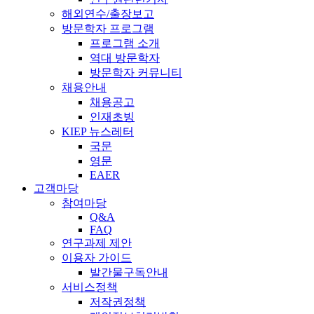
해외연수/출장보고
방문학자 프로그램
프로그램 소개
역대 방문학자
방문학자 커뮤니티
채용안내
채용공고
인재초빙
KIEP 뉴스레터
국문
영문
EAER
고객마당
참여마당
Q&A
FAQ
연구과제 제안
이용자 가이드
발간물구독안내
서비스정책
저작권정책