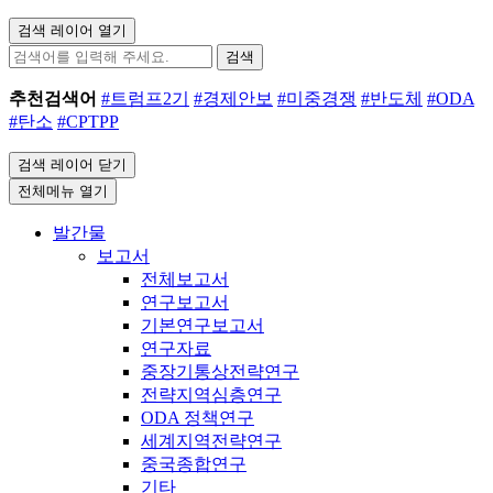
검색 레이어 열기
검색
추천검색어
#트럼프2기
#경제안보
#미중경쟁
#반도체
#ODA
#탄소
#CPTPP
검색 레이어 닫기
전체메뉴 열기
발간물
보고서
전체보고서
연구보고서
기본연구보고서
연구자료
중장기통상전략연구
전략지역심층연구
ODA 정책연구
세계지역전략연구
중국종합연구
기타