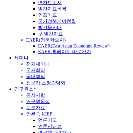
연차보고서
발간자료목록
인포카드
국가정책기여현황
발간물안내
구 발간자료
EAER(영문학술지)
EAER(East Asian Economic Review)
EAER 홈페이지 바로가기
세미나
전체세미나
국제회의
국내회의
전문가 초청간담회
연구원소식
공지사항
연구원동정
보도자료
언론속 KIEP
언론기고
언론인터뷰
연구원관련기사