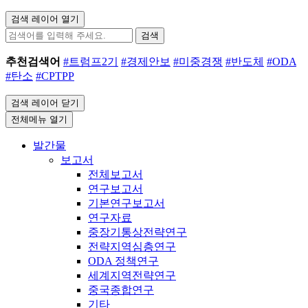
검색 레이어 열기
검색
추천검색어
#트럼프2기
#경제안보
#미중경쟁
#반도체
#ODA
#탄소
#CPTPP
검색 레이어 닫기
전체메뉴 열기
발간물
보고서
전체보고서
연구보고서
기본연구보고서
연구자료
중장기통상전략연구
전략지역심층연구
ODA 정책연구
세계지역전략연구
중국종합연구
기타