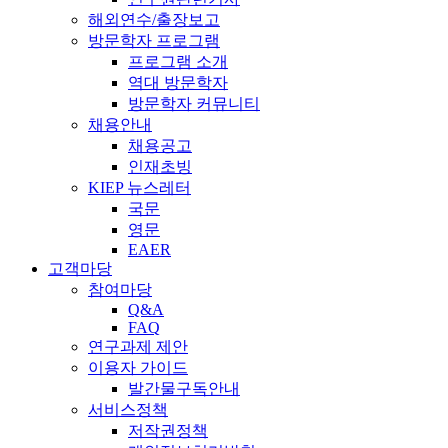
해외연수/출장보고
방문학자 프로그램
프로그램 소개
역대 방문학자
방문학자 커뮤니티
채용안내
채용공고
인재초빙
KIEP 뉴스레터
국문
영문
EAER
고객마당
참여마당
Q&A
FAQ
연구과제 제안
이용자 가이드
발간물구독안내
서비스정책
저작권정책