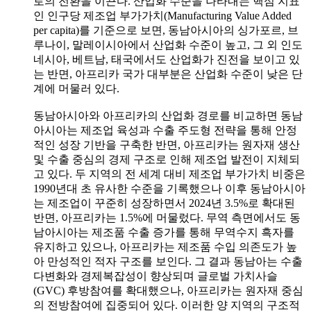
로의 전환을 이끈다. 산업화 수준을 나타내는 핵심 지표
인 인구당 제조업 부가가치(Manufacturing Value Added
per capita)를 기준으로 보면, 동남아시아의 싱가포르, 브
루나이, 말레이시아에서 산업화 수준이 높고, 그 외 인도
네시아, 베트남, 태국에서도 산업화가 진전을 보이고 있
는 반면, 아프리카 국가 대부분은 산업화 수준이 낮은 단
계에 머물러 있다.
동남아시아와 아프리카의 산업화 경로를 비교하면 동남
아시아는 제조업 육성과 수출 주도형 전략을 통해 안정
적인 성장 기반을 구축한 반면, 아프리카는 원자재 생산
및 수출 중심의 경제 구조로 인해 제조업 발전이 지체되
고 있다. 두 지역의 전 세계 대비 제조업 부가가치 비중은
1990년대 초 유사한 수준을 기록했으나 이후 동남아시아
는 제조업이 꾸준히 성장하면서 2024년 3.5%로 확대된
반면, 아프리카는 1.5%에 머물렀다. 무역 측면에서도 동
남아시아는 제조품 수출 증가를 통해 무역수지 흑자를
유지하고 있으나, 아프리카는 제조품 수입 의존도가 높
아 만성적인 적자 구조를 보인다. 그 결과 동남아는 수출
다변화와 경제복잡성이 향상되며 글로벌 가치사슬
(GVC) 후방참여를 확대했으나, 아프리카는 원자재 중심
의 전방참여에 집중되어 있다. 이러한 양 지역의 구조적