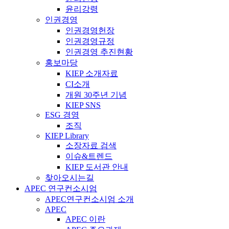
윤리강령
인권경영
인권경영헌장
인권경영규정
인권경영 추진현황
홍보마당
KIEP 소개자료
CI소개
개원 30주년 기념
KIEP SNS
ESG 경영
조직
KIEP Library
소장자료 검색
이슈&트렌드
KIEP 도서관 안내
찾아오시는길
APEC 연구컨소시엄
APEC연구컨소시엄 소개
APEC
APEC 이란