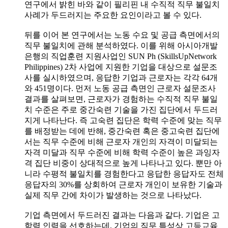
연구에서 밝힌 바와 같이 필리핀 내 수직적 직무 불일치
사례가 두드러지는 주요한 요인이라고 볼 수 있다.
뒤를 이어 본 연구에서는 노동 수요 및 공급 측면에서의
직무 불일치에 관해 분석하였다. 이를 위해 아시아개발
은행의 직업훈련 지원사업인 SUN Ph (SkillsUpNetwork
Philippines) 2차 사업에 지원한 기업을 대상으로 설문조
사를 실시하였으며, 응답한 기업과 근로자는 각각 64개
와 451명이다. 먼저 노동 공급 측면인 근로자 설문조사
결과를 살펴보면, 근로자가 경험하는 수직적 직무 불일
치 수준은 주로 중간숙련 기술을 가진 집단에서 두드러
지게 나타난다. 즉 고숙련 집단은 학력 수준에 맞는 직무
를 배정받는 데에 반해, 중간숙련 혹은 중고숙련 집단에
서는 직무 수준에 비해 근로자 개인의 자격이 미달되는
자격 미달과 직무 수준에 비해 학력 수준이 높은 과잉자
격 집단 비중이 상대적으로 높게 나타나고 있다. 뿐만 아
니라 수평적 불일치를 경험한다고 응답한 응답자도 전체
응답자의 30%를 상회하여 근로자 개인이 보유한 기술과
실제 직무 간에 차이가 발생하는 것으로 나타났다.
기업 측면에서 두드러진 결과는 다음과 같다. 기업은 고
학력 인력을 선호하는데, 기업의 직무 특성상 고등교육