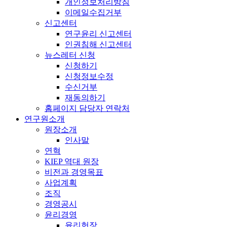
개인정보처리방침
이메일수집거부
신고센터
연구윤리 신고센터
인권침해 신고센터
뉴스레터 신청
신청하기
신청정보수정
수신거부
재동의하기
홈페이지 담당자 연락처
연구원소개
원장소개
인사말
연혁
KIEP 역대 원장
비전과 경영목표
사업계획
조직
경영공시
윤리경영
윤리헌장