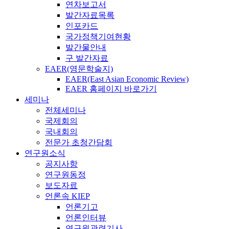
연차보고서
발간자료목록
인포카드
국가정책기여현황
발간물안내
구 발간자료
EAER(영문학술지)
EAER(East Asian Economic Review)
EAER 홈페이지 바로가기
세미나
전체세미나
국제회의
국내회의
전문가 초청간담회
연구원소식
공지사항
연구원동정
보도자료
언론속 KIEP
언론기고
언론인터뷰
연구원관련기사