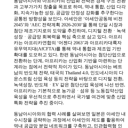
동남아시아와 아프리카의 산업화 전략은 경제 구조 전환
과 고부가가치 창출을 목표로 하며, 역내 통합, 산업 다각
화, 지속가능한 성장, 공급망 안정성 강화를 추구한다는
공통된 방향성을 보인다. 아세안은 ‘아세안공동체 비전
2045’와 ‘AEC 전략계획 2026-2030’을 통해 단일 시장과
첨단 제조기지로의 도약을 추진하며, 디지털 전환ㆍ녹색
성장ㆍ공급망 회복력을 핵심 축으로 삼고 있다. 아프리
카는 아프리카연합의 ‘어젠다 2063’과 아프리카대륙자
유무역지대(AfCFTA)를 통해 역내 통합과 제조업 기반
확대를 도모하고 있다. 한편 동남아시아는 첨단산업으로
전환하는 단계, 아프리카는 산업화 기반을 마련하는 단
계라는 점에서 전략적 차이가 있다. 동남아시아는 베트
남의 반도체 전략, 태국의 Thailand 4.0, 인도네시아의 다
운스트림 산업 육성 등의 전략을 바탕으로 디지털 전환,
녹색성장, 반도체ㆍEV 같은 첨단산업 육성에 나선 반면,
아프리카는 기본적으로 농가공ㆍ섬유 등 노동집약산업
육성을 우선적으로 추진하면서 국가별 여건에 맞춘 산업
특화 전략을 추진 중이다.
동남아시아와의 협력 사례를 살펴보면 일본은 아세안 내
수시장을 공략하는 과정에서 아세안의 제도를 활용하여
역내 공급망 분업 네트워크를 구축하고, 민관협력형 인