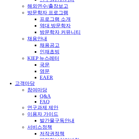
해외연수/출장보고
방문학자 프로그램
프로그램 소개
역대 방문학자
방문학자 커뮤니티
채용안내
채용공고
인재초빙
KIEP 뉴스레터
국문
영문
EAER
고객마당
참여마당
Q&A
FAQ
연구과제 제안
이용자 가이드
발간물구독안내
서비스정책
저작권정책