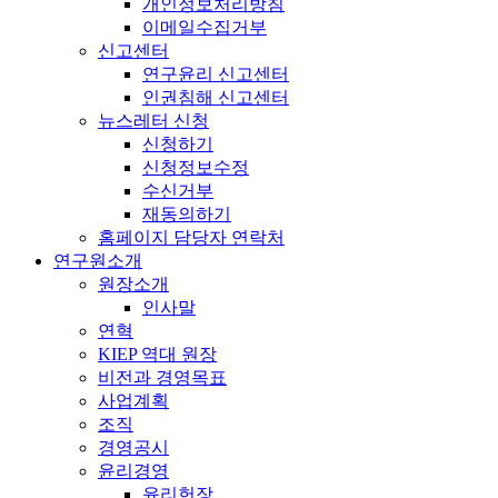
개인정보처리방침
이메일수집거부
신고센터
연구윤리 신고센터
인권침해 신고센터
뉴스레터 신청
신청하기
신청정보수정
수신거부
재동의하기
홈페이지 담당자 연락처
연구원소개
원장소개
인사말
연혁
KIEP 역대 원장
비전과 경영목표
사업계획
조직
경영공시
윤리경영
윤리헌장