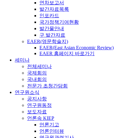
연차보고서
발간자료목록
인포카드
국가정책기여현황
발간물안내
구 발간자료
EAER(영문학술지)
EAER(East Asian Economic Review)
EAER 홈페이지 바로가기
세미나
전체세미나
국제회의
국내회의
전문가 초청간담회
연구원소식
공지사항
연구원동정
보도자료
언론속 KIEP
언론기고
언론인터뷰
연구원관련기사