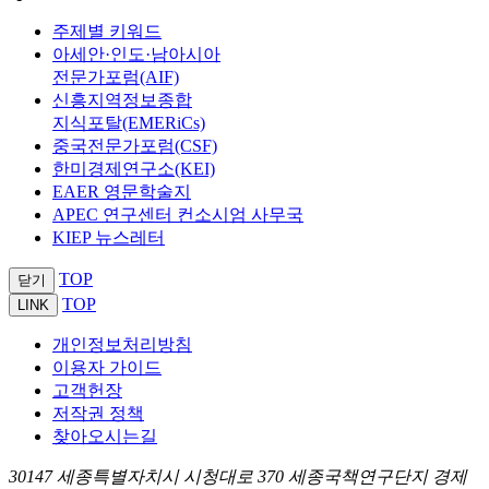
주제별 키워드
아세안·인도·남아시아
전문가포럼(AIF)
신흥지역정보종합
지식포탈(EMERiCs)
중국전문가포럼(CSF)
한미경제연구소(KEI)
EAER 영문학술지
APEC 연구센터 컨소시엄 사무국
KIEP 뉴스레터
TOP
닫기
TOP
LINK
개인정보처리방침
이용자 가이드
고객헌장
저작권 정책
찾아오시는길
30147 세종특별자치시 시청대로 370 세종국책연구단지 경제