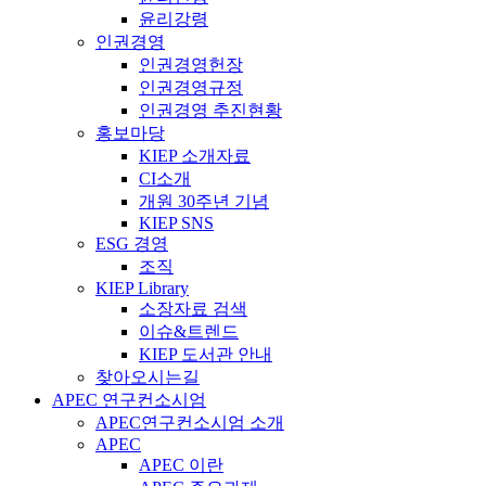
윤리강령
인권경영
인권경영헌장
인권경영규정
인권경영 추진현황
홍보마당
KIEP 소개자료
CI소개
개원 30주년 기념
KIEP SNS
ESG 경영
조직
KIEP Library
소장자료 검색
이슈&트렌드
KIEP 도서관 안내
찾아오시는길
APEC 연구컨소시엄
APEC연구컨소시엄 소개
APEC
APEC 이란