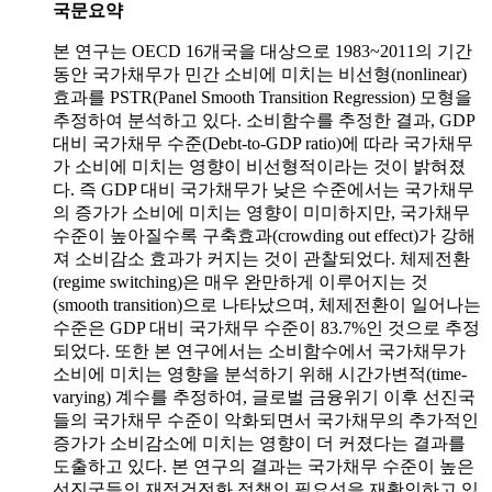
국문요약
본 연구는 OECD 16개국을 대상으로 1983~2011의 기간
동안 국가채무가 민간 소비에 미치는 비선형(nonlinear)
효과를 PSTR(Panel Smooth Transition Regression) 모형을
추정하여 분석하고 있다. 소비함수를 추정한 결과, GDP
대비 국가채무 수준(Debt-to-GDP ratio)에 따라 국가채무
가 소비에 미치는 영향이 비선형적이라는 것이 밝혀졌
다. 즉 GDP 대비 국가채무가 낮은 수준에서는 국가채무
의 증가가 소비에 미치는 영향이 미미하지만, 국가채무
수준이 높아질수록 구축효과(crowding out effect)가 강해
져 소비감소 효과가 커지는 것이 관찰되었다. 체제전환
(regime switching)은 매우 완만하게 이루어지는 것
(smooth transition)으로 나타났으며, 체제전환이 일어나는
수준은 GDP 대비 국가채무 수준이 83.7%인 것으로 추정
되었다. 또한 본 연구에서는 소비함수에서 국가채무가
소비에 미치는 영향을 분석하기 위해 시간가변적(time-
varying) 계수를 추정하여, 글로벌 금융위기 이후 선진국
들의 국가채무 수준이 악화되면서 국가채무의 추가적인
증가가 소비감소에 미치는 영향이 더 커졌다는 결과를
도출하고 있다. 본 연구의 결과는 국가채무 수준이 높은
선진국들의 재정건전화 정책의 필요성을 재확인하고 있