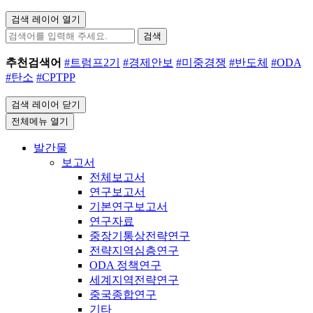
검색 레이어 열기
검색
추천검색어
#트럼프2기
#경제안보
#미중경쟁
#반도체
#ODA
#탄소
#CPTPP
검색 레이어 닫기
전체메뉴 열기
발간물
보고서
전체보고서
연구보고서
기본연구보고서
연구자료
중장기통상전략연구
전략지역심층연구
ODA 정책연구
세계지역전략연구
중국종합연구
기타