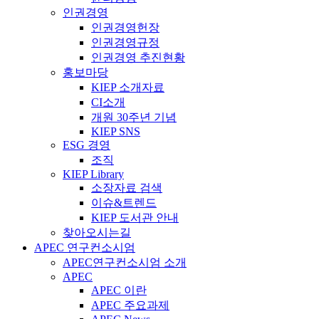
인권경영
인권경영헌장
인권경영규정
인권경영 추진현황
홍보마당
KIEP 소개자료
CI소개
개원 30주년 기념
KIEP SNS
ESG 경영
조직
KIEP Library
소장자료 검색
이슈&트렌드
KIEP 도서관 안내
찾아오시는길
APEC 연구컨소시엄
APEC연구컨소시엄 소개
APEC
APEC 이란
APEC 주요과제