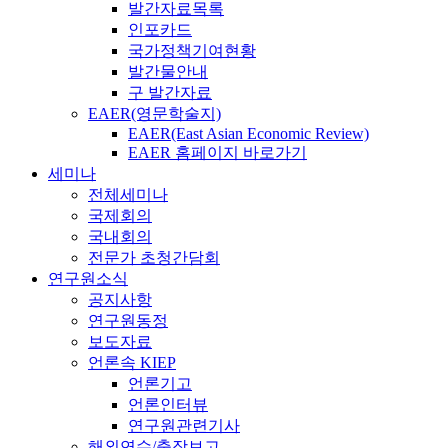
발간자료목록
인포카드
국가정책기여현황
발간물안내
구 발간자료
EAER(영문학술지)
EAER(East Asian Economic Review)
EAER 홈페이지 바로가기
세미나
전체세미나
국제회의
국내회의
전문가 초청간담회
연구원소식
공지사항
연구원동정
보도자료
언론속 KIEP
언론기고
언론인터뷰
연구원관련기사
해외연수/출장보고