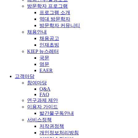
방문학자 프로그램
프로그램 소개
역대 방문학자
방문학자 커뮤니티
채용안내
채용공고
인재초빙
KIEP 뉴스레터
국문
영문
EAER
고객마당
참여마당
Q&A
FAQ
연구과제 제안
이용자 가이드
발간물구독안내
서비스정책
저작권정책
개인정보처리방침