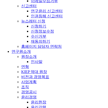
이메일수집거부
신고센터
연구윤리 신고센터
인권침해 신고센터
뉴스레터 신청
신청하기
신청정보수정
수신거부
재동의하기
홈페이지 담당자 연락처
연구원소개
원장소개
인사말
연혁
KIEP 역대 원장
비전과 경영목표
사업계획
조직
경영공시
윤리경영
윤리헌장
윤리강령