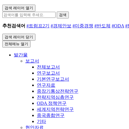
검색 레이어 열기
검색
추천검색어
#트럼프2기
#경제안보
#미중경쟁
#반도체
#ODA
검색 레이어 닫기
전체메뉴 열기
발간물
보고서
전체보고서
연구보고서
기본연구보고서
연구자료
중장기통상전략연구
전략지역심층연구
ODA 정책연구
세계지역전략연구
중국종합연구
기타
현안자료