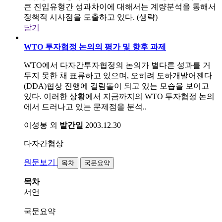
큰 진입유형간 성과차이에 대해서는 계량분석을 통해서
정책적 시사점을 도출하고 있다. (생략)
닫기
WTO 투자협정 논의의 평가 및 향후 과제
WTO에서 다자간투자협정의 논의가 별다른 성과를 거
두지 못한 채 표류하고 있으며, 오히려 도하개발어젠다
(DDA)협상 진행에 걸림돌이 되고 있는 모습을 보이고
있다. 이러한 상황에서 지금까지의 WTO 투자협정 논의
에서 드러나고 있는 문제점을 분석..
이성봉 외
발간일
2003.12.30
다자간협상
원문보기
목차
국문요약
목차
서언
국문요약