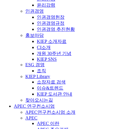
윤리강령
인권경영
인권경영헌장
인권경영규정
인권경영 추진현황
홍보마당
KIEP 소개자료
CI소개
개원 30주년 기념
KIEP SNS
ESG 경영
조직
KIEP Library
소장자료 검색
이슈&트렌드
KIEP 도서관 안내
찾아오시는길
APEC 연구컨소시엄
APEC연구컨소시엄 소개
APEC
APEC 이란