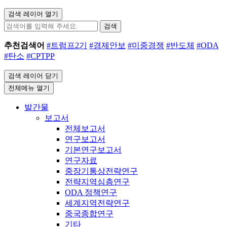
검색 레이어 열기
검색
추천검색어
#트럼프2기
#경제안보
#미중경쟁
#반도체
#ODA
#탄소
#CPTPP
검색 레이어 닫기
전체메뉴 열기
발간물
보고서
전체보고서
연구보고서
기본연구보고서
연구자료
중장기통상전략연구
전략지역심층연구
ODA 정책연구
세계지역전략연구
중국종합연구
기타