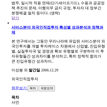
범주, 일시적 적용 면제(단기세이프가드), 수용과 공공정
책 추진의 문제, 이행의무 금지 규정, 투자자 대 정부간
분쟁해결 절차 등이다. (생략)
닫기
서비스분야 외국인직접투자 특성별 성과분석과 정책과
제
본 연구에서는 그동안 우리나라에 유입된 서비스분야 외
국인투자를 개별 투자케이스 차원에서 산업별, 진입유형
별, 실질투자국 및 경영권 확보 유형별로 구분하여 이 투
자유형들간 성과차이를 분석하고, 특히 정책적 함의가
큰 진입유형간 성과차이..
이성봉 외
발간일
2006.12.29
외국인직접투자
원문보기
목차
국문요약
목차
서언