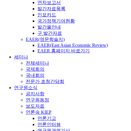
연차보고서
발간자료목록
인포카드
국가정책기여현황
발간물안내
구 발간자료
EAER(영문학술지)
EAER(East Asian Economic Review)
EAER 홈페이지 바로가기
세미나
전체세미나
국제회의
국내회의
전문가 초청간담회
연구원소식
공지사항
연구원동정
보도자료
언론속 KIEP
언론기고
언론인터뷰
연구원관련기사