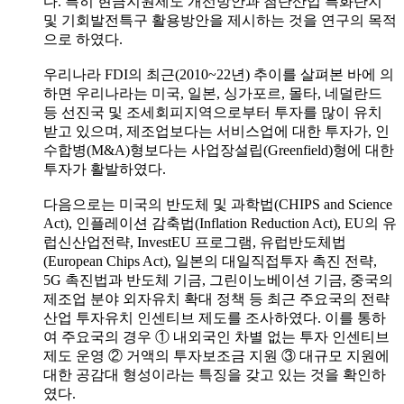
다. 특히 현금지원제도 개선방안과 첨단산업 특화단지
및 기회발전특구 활용방안을 제시하는 것을 연구의 목적
으로 하였다.
우리나라 FDI의 최근(2010~22년) 추이를 살펴본 바에 의
하면 우리나라는 미국, 일본, 싱가포르, 몰타, 네덜란드
등 선진국 및 조세회피지역으로부터 투자를 많이 유치
받고 있으며, 제조업보다는 서비스업에 대한 투자가, 인
수합병(M&A)형보다는 사업장설립(Greenfield)형에 대한
투자가 활발하였다.
다음으로는 미국의 반도체 및 과학법(CHIPS and Science
Act), 인플레이션 감축법(Inflation Reduction Act), EU의 유
럽신산업전략, InvestEU 프로그램, 유럽반도체법
(European Chips Act), 일본의 대일직접투자 촉진 전략,
5G 촉진법과 반도체 기금, 그린이노베이션 기금, 중국의
제조업 분야 외자유치 확대 정책 등 최근 주요국의 전략
산업 투자유치 인센티브 제도를 조사하였다. 이를 통하
여 주요국의 경우 ① 내외국인 차별 없는 투자 인센티브
제도 운영 ② 거액의 투자보조금 지원 ③ 대규모 지원에
대한 공감대 형성이라는 특징을 갖고 있는 것을 확인하
였다.