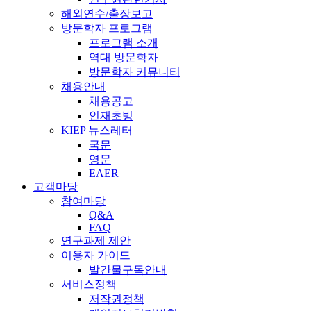
해외연수/출장보고
방문학자 프로그램
프로그램 소개
역대 방문학자
방문학자 커뮤니티
채용안내
채용공고
인재초빙
KIEP 뉴스레터
국문
영문
EAER
고객마당
참여마당
Q&A
FAQ
연구과제 제안
이용자 가이드
발간물구독안내
서비스정책
저작권정책