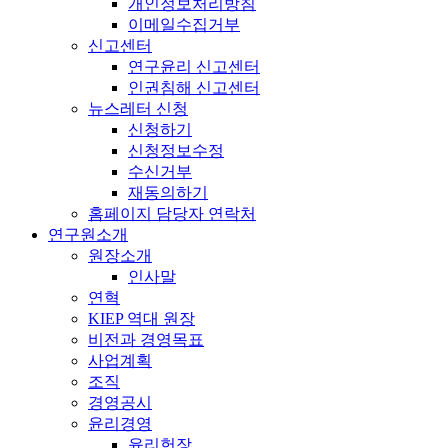
개인정보처리방침
이메일수집거부
신고센터
연구윤리 신고센터
인권침해 신고센터
뉴스레터 신청
신청하기
신청정보수정
수신거부
재동의하기
홈페이지 담당자 연락처
연구원소개
원장소개
인사말
연혁
KIEP 역대 원장
비전과 경영목표
사업계획
조직
경영공시
윤리경영
윤리헌장