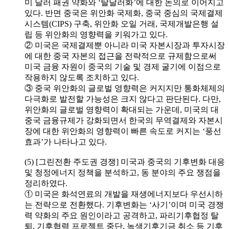
미 달러 패권 약화와 ‘탈달러화’에 대한 논의로 이어지고
있다. 반면 중국은 위안화 국제화, 중국 중심의 국제결제
시스템(CIPS) 구축, 위안화 오일 거래, 국제개발은행 설
립 등 위안화의 영향력을 키워가고 있다.
② 미국은 국제결제뿐 아니라 미국 자본시장과 투자시장
에 대한 중국 자본의 접근을 전략적으로 규제함으로써
미국 금융 자원이 중국의 기술 및 경제 굴기에 이점으로
작용하지 않도록 조치하고 있다.
③ 중국 위안화의 글로벌 영향력은 커지지만 통화체제의
다극화로 발전할 가능성은 크지 않다고 판단된다. 다만,
위안화의 글로벌 영향력이 확대되는 가운데, 미국의 대
중국 금융규제가 강화되면서 한국의 무역결제와 자본시
장에 대한 위안화의 영향력이 빠른 속도로 커지는 ‘풍선
효과’가 나타나고 있다.
(5) [그린전환 주도권 경쟁] 미국과 중국의 기후변화 대응
및 청정에너지 정책을 분석하고, 동 분야의 주요 쟁점을
정리하였다.
① 미국은 화석연료의 개발을 재생에너지보다 우선시하
는 전략으로 전환했다. 기후변화는 ‘사기’이며 미국 경쟁
력 약화의 주요 원인이라고 공격하고, 파리기후협정 탈
퇴, 기후협력 프로젝트 중단, 녹색기후기금 취소 등 기후