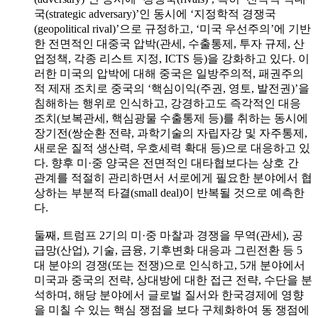
국(strategic adversary)’인 동시에 ‘지정학적 경쟁국
(geopolitical rival)’으로 규정하고, ‘미국 우선주의’에 기반
한 전면적인 대중국 압박(관세, 수출통제, 투자 규제, 산
업정책, 각종 리스트 지정, ICTS 등)을 강화하고 있다. 이
러한 미국의 압박에 대해 중국은 일방주의적, 패권주의
적 제재 조치로 중국의 ‘핵심이익(주권, 영토, 발전권)’을
침해하는 행위로 인식하고, 강경하고도 즉각적인 대응
조치(보복관세, 핵심광물 수출통제 등)를 취하는 동시에
장기전(쌍순환 전략, 과학기술의 자립자강 및 자주통제,
새로운 질적 생산력, 우호세력 확대 등)으로 대응하고 있
다. 향후 미·중 양국은 전면적인 대타협보다는 상호 간
관계를 적절히 관리하면서 서로에게 필요한 분야에서 협
상하는 부분적 타결(small deal)이 반복될 것으로 예측한
다.
둘째, 트럼프 2기의 미·중 마찰과 경쟁을 무역(관세), 공
급망(산업), 기술, 금융, 기후변화 대응과 그린전환 등 5
대 분야의 경쟁(또는 전쟁)으로 인식하고, 5개 분야에서
미국과 중국의 전략, 상대방에 대한 접근 전략, 수단을 분
석하며, 해당 분야에서 글로벌 질서와 한국경제에 영향
을 미칠 수 있는 핵심 쟁점을 보다 구체화하여 동 쟁점에