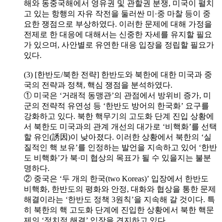
해와 동중국해에서 영유권 및 관할권 분쟁, 미국이 펼치
고 있는 항행의 자유 작전을 둘러싼 미·중 마찰 등이 중
요한 쟁점으로 부상하였다. 이러한 문제에 대해 가정을
전제로 한 대응에 대해서는 신중한 자세를 유지할 필요
가 있으며, 사안별로 유연한 대응 입장을 정립할 필요가
있다.
(3) [한반도/북한 전략] 한반도와 북한에 대한 미국과 중
국의 전략과 정책, 핵심 쟁점을 분석하였다.
① 미국은 ‘거래적 동맹관’의 관점에서 방위비 증가, 미
군의 전략적 유연성 등 ‘한반도 방어의 한국화’ 요구를
강화하고 있다. 북한 핵무기의 고도화 단계 진입 상황에
서 북한도 미국과의 관계 개선의 대가로 ‘비핵화’를 선택
할 유인(誘因)이 낮아졌다. 이러한 상황에서 북한의 ‘실
질적인 핵 보유’를 인정하는 발언을 지속하고 있어 ‘한반
도 비핵화’가 북·미 협상의 목표가 될 수 있을지는 불분
명하다.
② 중국은 ‘두 개의 한국(two Koreas)’ 입장에서 한반도
비핵화, 한반도의 평화와 안정, 대화와 협상을 통한 문제
해결이라는 ‘한반도 정책 3원칙’을 지속해 갈 것이다. 특
히 북한의 핵 고도화 단계에 진입한 상황에서 북한 핵문
제의 ‘정치적 해결’ 입장을 견지하고 있다.