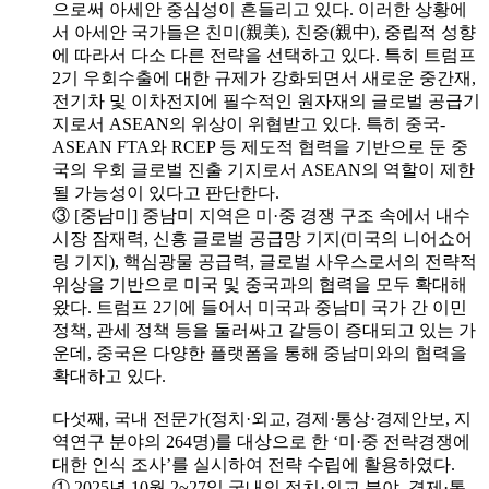
으로써 아세안 중심성이 흔들리고 있다. 이러한 상황에
서 아세안 국가들은 친미(親美), 친중(親中), 중립적 성향
에 따라서 다소 다른 전략을 선택하고 있다. 특히 트럼프
2기 우회수출에 대한 규제가 강화되면서 새로운 중간재,
전기차 및 이차전지에 필수적인 원자재의 글로벌 공급기
지로서 ASEAN의 위상이 위협받고 있다. 특히 중국-
ASEAN FTA와 RCEP 등 제도적 협력을 기반으로 둔 중
국의 우회 글로벌 진출 기지로서 ASEAN의 역할이 제한
될 가능성이 있다고 판단한다.
③ [중남미] 중남미 지역은 미·중 경쟁 구조 속에서 내수
시장 잠재력, 신흥 글로벌 공급망 기지(미국의 니어쇼어
링 기지), 핵심광물 공급력, 글로벌 사우스로서의 전략적
위상을 기반으로 미국 및 중국과의 협력을 모두 확대해
왔다. 트럼프 2기에 들어서 미국과 중남미 국가 간 이민
정책, 관세 정책 등을 둘러싸고 갈등이 증대되고 있는 가
운데, 중국은 다양한 플랫폼을 통해 중남미와의 협력을
확대하고 있다.
다섯째, 국내 전문가(정치·외교, 경제·통상·경제안보, 지
역연구 분야의 264명)를 대상으로 한 ‘미·중 전략경쟁에
대한 인식 조사’를 실시하여 전략 수립에 활용하였다.
① 2025년 10월 2~27일 국내의 정치·외교 분야, 경제·통