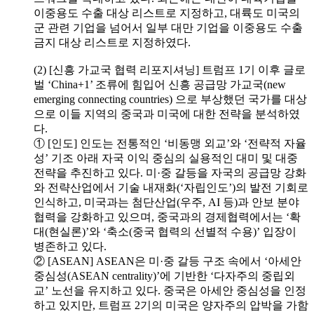
이중용도 수출 대상 리스트로 지정하고, 대륙도 미국의
군 관련 기업을 넘어서 일부 대만 기업을 이중용도 수출
금지 대상 리스트로 지정하였다.
(2) [신흥 가교국 협력 리포지셔닝] 트럼프 1기 이후 글로
벌 ‘China+1’ 조류에 힘입어 신흥 공급망 가교국(new
emerging connecting countries) 으로 부상했던 국가를 대상
으로 이들 지역의 중국과 미국에 대한 전략을 분석하였
다.
① [인도] 인도는 전통적인 ‘비동맹 외교’와 ‘전략적 자율
성’ 기조 아래 자국 이익 중심의 실용적인 대미 및 대중
전략을 추진하고 있다. 미·중 갈등을 자국의 공급망 강화
와 전략산업에서 기술 내재화(‘자립인도’)의 발전 기회로
인식하고, 미국과는 첨단산업(우주, AI 등)과 안보 분야
협력을 강화하고 있으며, 중국과의 경제협력에서는 ‘확
대(현실론)’와 ‘축소(중국 협력의 선별적 수용)’ 입장이
병존하고 있다.
② [ASEAN] ASEAN은 미·중 갈등 구조 속에서 ‘아세안
중심성(ASEAN centrality)’에 기반한 ‘다자주의 중립외
교’ 노선을 유지하고 있다. 중국은 아세안 중심성을 인정
하고 있지만, 트럼프 2기의 미국은 양자주의 압박을 가함