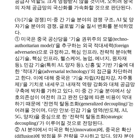
공급자 역할도 크게 영향받지 않을 것이며, 오히려 중국
의 자체 공급망의 국산화를 가속화할 것으로 판단된다.
(3) [기술 경쟁] 미·중 간 기술 분야의 경쟁 구조, AI 및 양
자기술 분야의 경쟁, 글로벌 기술 질서 변화를 분석하였
다.
① 미국은 중국 공산당을 ‘기술 권위주의 모델(techno-
authoritarian model)’을 추구하는 외국 적대세력(foreign
adversaries)으로 규정하고, 핵심 인프라, 전략적 분야(핵
심기술, 핵심 인프라, 헬스케어, 농업, 에너지, 원자재
등), 민감 기술(특히 AI, 양자 등), 신흥 및 기반 기술에 대
한 ‘적대기술(adversarial technology)’의 접근을 차단하려
고 한다. 이에 대해 중국은 ‘기술 자립(자립자강, 자주통
제)’을 기치로 내세우고 내재적 역량 강화와 대체 공급망
구축에 박차를 가하고 있다. 미·중 간 기술 분야에서 상
호의존성이 여전히 크고 완전 단절에 따른 비용이 막대
하기 때문에 ‘전면적 탈동조화(generalized decoupling)’는
어려울 것이며, 다만 안보·민감 기술 영역(반도체, AI,
5G, 양자)을 중심으로 한 ‘전략적 탈동조화(strategic
decoupling)’가 이루어질 것으로 전망된다.
② AI 분야에서 미국은 혁신(innovation)에, 중국은 확산
(diffusion)에 방점을 둔 전략을 구사하고 있다. 양자 분야