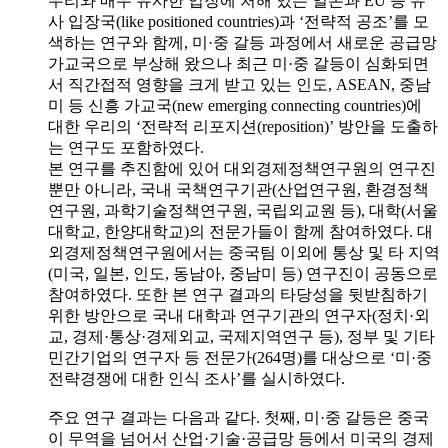
우리와 매우 유사한 입장에 처해 있는 일본과 EU 등 유
사 입장국(like positioned countries)과 ‘전략적 공조’를 모
색하는 연구와 함께, 미·중 갈등 과정에서 새로운 공급망
가교국으로 부상해 왔으나 최근 미·중 갈등이 심화되면
서 직간접적 영향을 크게 받고 있는 인도, ASEAN, 중남
미 등 신흥 가교국(new emerging connecting countries)에
대한 우리의 ‘전략적 리포지션(reposition)’ 방안을 도출하
는 연구도 포함하였다.
본 연구를 추진함에 있어 대외경제정책연구원의 연구진
뿐만 아니라, 국내 국책연구기관(산업연구원, 환경정책
연구원, 과학기술정책연구원, 국립외교원 등), 대학(서울
대학교, 한양대학교)의 전문가들이 함께 참여하였다. 대
외경제정책연구원에서는 중국팀 이외에 통상 및 타 지역
(미국, 일본, 인도, 동남아, 중남미 등) 연구진이 공동으로
참여하였다. 또한 본 연구 결과의 타당성을 뒷받침하기
위한 방안으로 국내 대학과 연구기관의 연구자(정치·외
교, 경제·통상·경제외교, 국제지역연구 등), 정부 및 기타
민간기업의 연구자 등 전문가(264명)를 대상으로 ‘미·중
전략경쟁에 대한 인식 조사’를 실시하였다.
주요 연구 결과는 다음과 같다. 첫째, 미·중 갈등은 중국
이 무역을 넘어서 산업·기술·공급망 등에서 미국의 경제