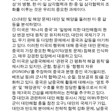
성’의 병행, 한·미·일 삼각협력과 한·중·일 삼각협력의 조
화를 이루는 것은 우리의 중요한 과제이다.
(2) [대만 및 해양 문제] 대만 및 해양을 둘러싼 미·중 갈
등을 분석하였다.
① 미국은 ‘하나의 중국’과 ‘일방에 의한 대만해협의 현
상 변경 반대 원칙’은 유지하지만, 대만의 국제기구 가
입, 무기 판매 등 다양한 문제에서 중국과 갈등을 야기하
고 있다. 이러한 미국의 행위에 대해 중국은 대만 문제는
중국의 가장 중요한 핵심이익(영토 문제) 침해로 인식하
고, 매우 강경한 입장에서 대응하고 있다.
② 미국은 남중국해에서 ‘관련국 간 평화적 해결 원칙’을
제시하고 있지만, 군함, 항공기 등 ‘항행의 자유
(FONOPs)’를 주장하며 중국과 분쟁 중인 국가(필리핀,
베트남 등)와 군사적 협력(군사, 순찰, 정보공유 등)을 강
화하고 있다. 중국은 남중국해 활동에 대해서는 ‘영토 주
권’ 및 ‘해양권익’ 수호를 위한 정당한 활동으로서 미국
등 제3국의 간섭을 배제하려는 전략을 추구하고 있다.
③ 대만과 관련하여 대만 해협 유사시 개입 여부(주한미
군이 대만해협 충돌 참전 요구), 대만의 국제기구 가입,
대만과 반도체 분야에서 전략적 협력 강화 문제, 남중국