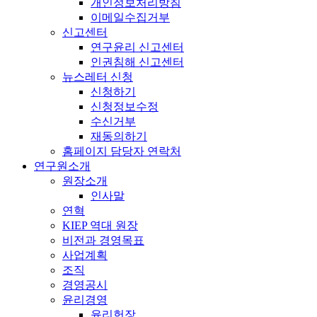
개인정보처리방침
이메일수집거부
신고센터
연구윤리 신고센터
인권침해 신고센터
뉴스레터 신청
신청하기
신청정보수정
수신거부
재동의하기
홈페이지 담당자 연락처
연구원소개
원장소개
인사말
연혁
KIEP 역대 원장
비전과 경영목표
사업계획
조직
경영공시
윤리경영
윤리헌장