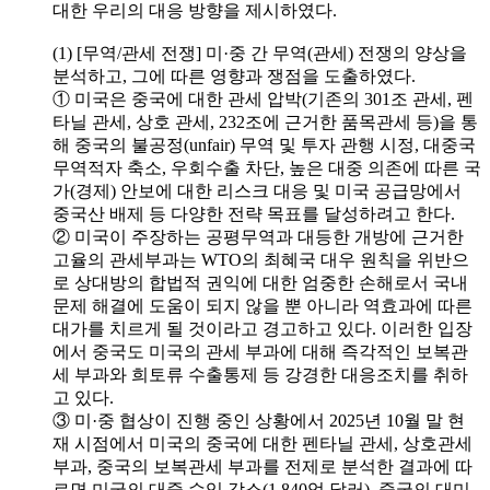
대한 우리의 대응 방향을 제시하였다.
(1) [무역/관세 전쟁] 미·중 간 무역(관세) 전쟁의 양상을
분석하고, 그에 따른 영향과 쟁점을 도출하였다.
① 미국은 중국에 대한 관세 압박(기존의 301조 관세, 펜
타닐 관세, 상호 관세, 232조에 근거한 품목관세 등)을 통
해 중국의 불공정(unfair) 무역 및 투자 관행 시정, 대중국
무역적자 축소, 우회수출 차단, 높은 대중 의존에 따른 국
가(경제) 안보에 대한 리스크 대응 및 미국 공급망에서
중국산 배제 등 다양한 전략 목표를 달성하려고 한다.
② 미국이 주장하는 공평무역과 대등한 개방에 근거한
고율의 관세부과는 WTO의 최혜국 대우 원칙을 위반으
로 상대방의 합법적 권익에 대한 엄중한 손해로서 국내
문제 해결에 도움이 되지 않을 뿐 아니라 역효과에 따른
대가를 치르게 될 것이라고 경고하고 있다. 이러한 입장
에서 중국도 미국의 관세 부과에 대해 즉각적인 보복관
세 부과와 희토류 수출통제 등 강경한 대응조치를 취하
고 있다.
③ 미·중 협상이 진행 중인 상황에서 2025년 10월 말 현
재 시점에서 미국의 중국에 대한 펜타닐 관세, 상호관세
부과, 중국의 보복관세 부과를 전제로 분석한 결과에 따
르면 미국의 대중 수입 감소(1,840억 달러), 중국의 대미