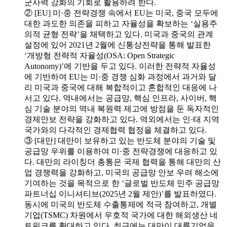
군사력 강화의 기회로 활용하려 한다.
② [EU] 미·중 전략경쟁 속에서 EU는 미국, 중국 모두에
대한 과도한 의존을 피하고 자율성을 확보하는 ‘실용주
의적 균형 전략’을 채택하고 있다. 미국과 중국의 관계
설정에 있어 2021년 2월에 신통상전략을 통해 발표한
‘개방형 전략적 자율성(OSA: Open Strategic
Autonomy)’에 기반을 두고 있다. 이러한 전략적 자율성
에 기반하여 EU는 미·중 경쟁 심화 과정에서 과거와 달
리 미국과 중국에 대해 복합적이고 혼합적인 대응에 나
서고 있다. 역내에서는 공급망, 핵심 인프라, 사이버, 핵
심 기술 분야의 역내 복원력 제고에 방점을 둔 독자적인
경제안보 전략을 강화하고 있다. 역외에서는 인·태 지역
국가와의 다각적인 경제협력 협정을 체결하고 있다.
③ [대만] 대만이 보유하고 있는 반도체 분야의 기술 및
공급망 우위를 이용하여 미·중 전략경쟁에 대응하고 있
다. 대만의 라이칭더 총통은 국제 협력을 통해 대만의 산
업 경쟁력을 강화하고, 미국의 공급망 안보 우려 해소에
기여하는 것을 목적으로 한 ‘글로벌 반도체 민주 공급망
파트너십 이니셔티브(2025년 2월 제안)’를 발표하였다.
동시에 미국의 반도체 수출통제에 적극 참여하고, 개별
기업(TSMC) 차원에서 우호적 국가에 대한 해외생산 네
트워크를 확대하고 있다. 최근에는 대만이 대륙기업을