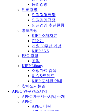
윤리강령
인권경영
인권경영헌장
인권경영규정
인권경영 추진현황
홍보마당
KIEP 소개자료
CI소개
개원 30주년 기념
KIEP SNS
ESG 경영
조직
KIEP Library
소장자료 검색
이슈&트렌드
KIEP 도서관 안내
찾아오시는길
APEC 연구컨소시엄
APEC연구컨소시엄 소개
APEC
APEC 이란