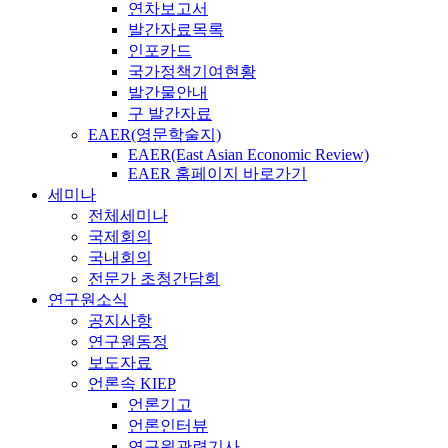
연차보고서
발간자료목록
인포카드
국가정책기여현황
발간물안내
구 발간자료
EAER(영문학술지)
EAER(East Asian Economic Review)
EAER 홈페이지 바로가기
세미나
전체세미나
국제회의
국내회의
전문가 초청간담회
연구원소식
공지사항
연구원동정
보도자료
언론속 KIEP
언론기고
언론인터뷰
연구원관련기사