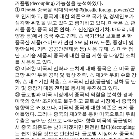
커플링(decoupling) 가능성을 분석하였다.
① 미국은 중국을 적대외국세력(hostile foreign powers)으
로 인지하고, 중국에 대한 의존으로 국가 및 경제안보가
심각한 위협을 받고 있다고 평가하고 있다. 미국은 △ 관
세를 통한 중국 의존 완화, △ 신산업(전기차, 배터리, 태
양광 등)에서 중국 주도 견제, △ 국가안보 보호를 위한
중국산 제품(스마트카 관련 SW 및 HW, 드론, 중장비 및
항만설비, 기타 공공안전제품 등) 사용 규제, △ 미국 첨
단 고기술 제품의 중국에 대한 공급 제한 등 다양한 조치
를 사용하고 있다.
② 이러한 미국의 전략과 조치에 대해 중국은 △ 미국 공
급망 취약 부문 공략 및 협상 전략, △ 제3국 우회 수출 강
화, △ 내수기반 확충, △ 자국의 산업(공급망) 강화 등 단
기 및 중장기 대응 전략을 동시에 추진하고 있다.
③ 글로벌과 미국 시장에서 중국의 역할을 분석한 결과
미국의 압박 조치에도 불구하고 글로벌 시장에서 중국의
영향력은 커졌으나, 미국의 중국에 대한 의존은 크게 줄
어들었다. 그러나 중국의 제3국을 통한 미국으로의 우회
수출은 늘어난 것으로 나타났다. 향후 미국의 공급망에
서 중국 의존도는 낮아지겠지만 완전한 탈피(decoupling)
는 쉽지 않을 것으로 판단된다. 글로벌 시장에서 중국의