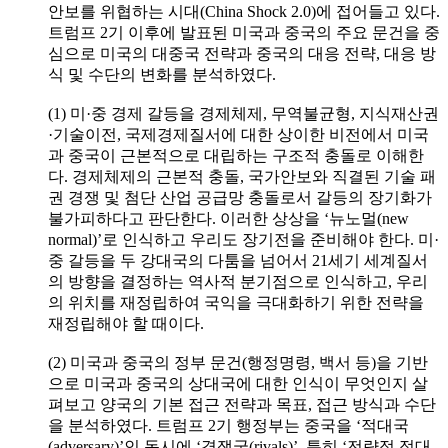
안보를 위협하는 시대(China Shock 2.0)에 접어들고 있다.
트럼프 2기 이후에 발표된 미국과 중국의 주요 문건을 중
심으로 미국의 대중국 전략과 중국의 대응 전략, 대응 방
식 및 수단의 변화를 분석하였다.
(1) 미·중 경제 갈등을 경제체제, 무역불균형, 지식재산권
·기술이전, 국제경제질서에 대한 상이한 비전에서 미국
과 중국이 근본적으로 대립하는 구조적 충돌로 이해한
다. 경제체제의 근본적 충돌, 국가안보와 직결된 기술 패
권 경쟁 및 첨단 산업 공급망 충돌로서 갈등의 장기화가
불가피하다고 판단한다. 이러한 상상을 ‘뉴노멀(new
normal)’로 인식하고 우리도 장기전을 준비해야 한다. 미·
중 갈등을 두 강대국의 다툼을 넘어서 21세기 세계질서
의 방향을 결정하는 역사적 분기점으로 인식하고, 우리
의 위치를 재정립하여 국익을 극대화하기 위한 전략을
재정립해야 할 때이다.
(2) 미국과 중국의 정부 문건(행정명령, 백서 등)을 기반
으로 미국과 중국의 상대국에 대한 인식이 무엇인지 살
펴보고 양국의 기본 접근 전략과 목표, 접근 방식과 수단
을 분석하였다. 트럼프 2기 행정부는 중국을 ‘적대국
(adversary)’인 동시에 ‘경쟁국(rivals)’, 특히 ‘전략적 적대