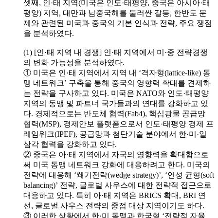
셋째, 인·태 지역(미국은 인도·태평양, 중국은 아시아·태
평양) 지역, 대만과 남중국해를 둘러싼 갈등, 한반도 문
제와 관련된 미국과 중국의 기본 인식과 전략, 주요 쟁점
을 분석하였다.
(1) [인·태 지역 내 경쟁] 인·태 지역에서 미·중 전략경쟁
의 변화 가능성을 분석하였다.
① 미국은 인·태 지역에서 지역 내 ‘격자형(lattice-like) 동
맹 네트워크’ 구축을 통해 중국의 영향력 확대를 견제하
는 전략을 구사하고 있다. 미국은 NATO와 인도·태평양
지역의 동맹 및 파트너 국가들과의 연대를 강화하고 있
다. 경제적으로는 반도체 협력(Fab4), 핵심광물 공급망
협력(MSP), 경제안보 플랫폼으로서 인도·태평양 경제 프
레임워크(IPEF), 공급망과 첨단기술 분야에서 한·미·일
삼각 협력을 강화하고 있다.
② 중국은 아·태 지역에서 자국의 영향력을 확대함으로
써 미국 동맹 네트워크 강화에 대응하려고 한다. 미국의
전략에 대응해 ‘쐐기전략(wedge strategy)’, ‘연성 균형(soft
balancing)’ 전략, 글로벌 사우스에 대한 전략적 접근으로
대응하고 있다. 특히 아·태 지역은 BRICS 확대, BRI 연
선, 글로벌 사우스 전략의 중점 대상 지역이기도 하다.
③ 이러한 상황에서 한·미 동맹과 한국형 ‘전략적 자율