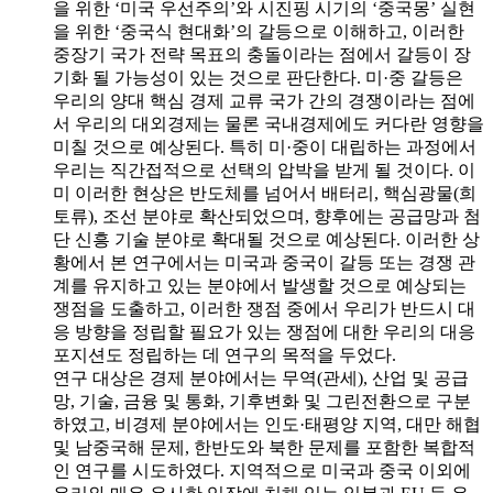
을 위한 ‘미국 우선주의’와 시진핑 시기의 ‘중국몽’ 실현
을 위한 ‘중국식 현대화’의 갈등으로 이해하고, 이러한
중장기 국가 전략 목표의 충돌이라는 점에서 갈등이 장
기화 될 가능성이 있는 것으로 판단한다. 미·중 갈등은
우리의 양대 핵심 경제 교류 국가 간의 경쟁이라는 점에
서 우리의 대외경제는 물론 국내경제에도 커다란 영향을
미칠 것으로 예상된다. 특히 미·중이 대립하는 과정에서
우리는 직간접적으로 선택의 압박을 받게 될 것이다. 이
미 이러한 현상은 반도체를 넘어서 배터리, 핵심광물(희
토류), 조선 분야로 확산되었으며, 향후에는 공급망과 첨
단 신흥 기술 분야로 확대될 것으로 예상된다. 이러한 상
황에서 본 연구에서는 미국과 중국이 갈등 또는 경쟁 관
계를 유지하고 있는 분야에서 발생할 것으로 예상되는
쟁점을 도출하고, 이러한 쟁점 중에서 우리가 반드시 대
응 방향을 정립할 필요가 있는 쟁점에 대한 우리의 대응
포지션도 정립하는 데 연구의 목적을 두었다.
연구 대상은 경제 분야에서는 무역(관세), 산업 및 공급
망, 기술, 금융 및 통화, 기후변화 및 그린전환으로 구분
하였고, 비경제 분야에서는 인도·태평양 지역, 대만 해협
및 남중국해 문제, 한반도와 북한 문제를 포함한 복합적
인 연구를 시도하였다. 지역적으로 미국과 중국 이외에