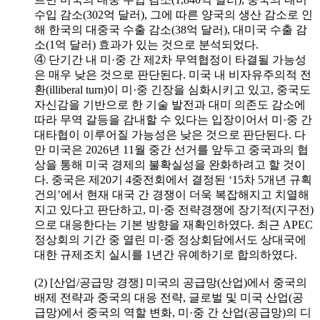
수입 감소(302억 달러), 그에 따른 양국의 생산 감소로 인
해 한국의 대중국 수출 감소(38억 달러), 대미국 수출 감
소(1억 달러) 효과가 있는 것으로 분석되었다.
④ 단기간 내 미·중 간 제2차 무역협정이 타결될 가능성
은 매우 낮은 것으로 판단된다. 미국 내 비자유주의적 전
환(illiberal turn)이 미·중 긴장을 심화시키고 있고, 중국도
자신감을 기반으로 한 기술 발전과 대미 의존도 감소에
따라 무역 갈등을 감내할 수 있다는 입장이어서 미·중 간
대타협이 이루어질 가능성은 낮은 것으로 판단된다. 다
만 미국은 2026년 11월 중간 선거를 앞두고 중국과의 협
상을 통해 미국 경제의 불확실성을 완화하려고 할 것이
다. 중국은 제20기 4중전회에서 결정된 ‘15차 5개년 규획
건의’에서 현재 대국 간 경쟁이 더욱 복잡해지고 치열해
지고 있다고 판단하고, 미·중 전략경쟁에 장기적(지구전)
으로 대응한다는 기본 방향을 재확인하였다. 최근 APEC
정상회의 기간 중 열린 미·중 정상회담에서도 상대국에
대한 규제조치 실시를 1년간 유예하기로 합의하였다.
(2) [산업/공급망 경쟁] 미국의 공급망(산업)에서 중국의
배제 전략과 중국의 대응 전략, 글로벌 및 미국 산업(공
급망)에서 중국의 역할 변화, 미·중 간 산업(공급망)의 디