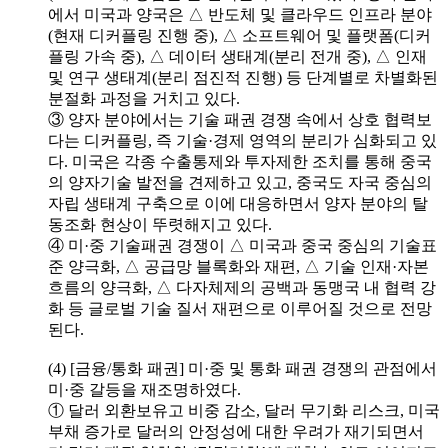
에서 미국과 양국은 △ 반도체 및 클라우드 인프라 분야
(현재 디커플링 진행 중), △ 소프트웨어 및 플랫폼(디커
플링 가속 중), △ 데이터 생태계(분리 전개 중), △ 인재
및 연구 생태계(분리 점진적 진행) 등 단계별로 차별화된
분절화 과정을 거치고 있다.
③ 양자 분야에서는 기술 패권 경쟁 속에서 상호 협력보
다는 디커플링, 즉 기술·경제 영역의 분리가 심화되고 있
다. 미국은 각종 수출통제와 투자제한 조치를 통해 중국
의 양자기술 발전을 견제하고 있고, 중국도 자국 중심의
자립 생태계 구축으로 이에 대응하면서 양자 분야의 탈
동조화 현상이 뚜렷해지고 있다.
④ 미·중 기술패권 경쟁이 △ 미국과 중국 중심의 기술표
준 양극화, △ 공급망 블록화와 재편, △ 기술 인재·자본
흐름의 양극화, △ 다자체제의 공백과 동맹국 내 협력 강
화 등 글로벌 기술 질서 재편으로 이루어질 것으로 전망
된다.
(4) [금융/통화 패권] 미·중 및 통화 패권 경쟁의 관점에서
미·중 갈등을 재조명하였다.
① 달러 외환보유고 비중 감소, 달러 무기화 리스크, 미국
부채 증가로 달러의 안정성에 대한 우려가 재기되면서