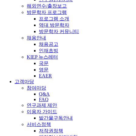
해외연수/출장보고
방문학자 프로그램
프로그램 소개
역대 방문학자
방문학자 커뮤니티
채용안내
채용공고
인재초빙
KIEP 뉴스레터
국문
영문
EAER
고객마당
참여마당
Q&A
FAQ
연구과제 제안
이용자 가이드
발간물구독안내
서비스정책
저작권정책