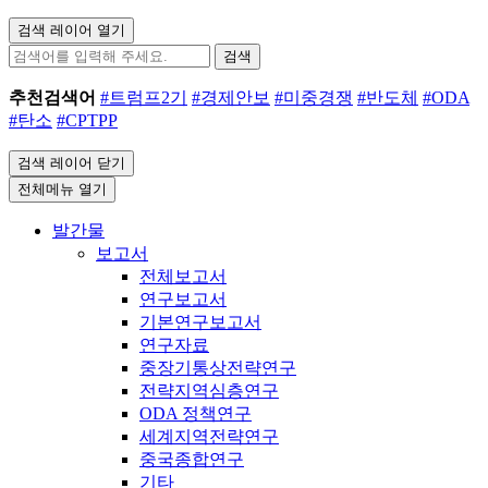
검색 레이어 열기
검색
추천검색어
#트럼프2기
#경제안보
#미중경쟁
#반도체
#ODA
#탄소
#CPTPP
검색 레이어 닫기
전체메뉴 열기
발간물
보고서
전체보고서
연구보고서
기본연구보고서
연구자료
중장기통상전략연구
전략지역심층연구
ODA 정책연구
세계지역전략연구
중국종합연구
기타