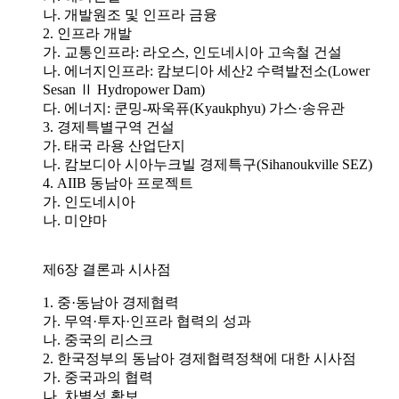
나. 개발원조 및 인프라 금융
2. 인프라 개발
가. 교통인프라: 라오스, 인도네시아 고속철 건설
나. 에너지인프라: 캄보디아 세산2 수력발전소(Lower
Sesan Ⅱ Hydropower Dam)
다. 에너지: 쿤밍-짜욱퓨(Kyaukphyu) 가스·송유관
3. 경제특별구역 건설
가. 태국 라용 산업단지
나. 캄보디아 시아누크빌 경제특구(Sihanoukville SEZ)
4. AIIB 동남아 프로젝트
가. 인도네시아
나. 미얀마
제6장 결론과 시사점
1. 중·동남아 경제협력
가. 무역·투자·인프라 협력의 성과
나. 중국의 리스크
2. 한국정부의 동남아 경제협력정책에 대한 시사점
가. 중국과의 협력
나. 차별성 확보