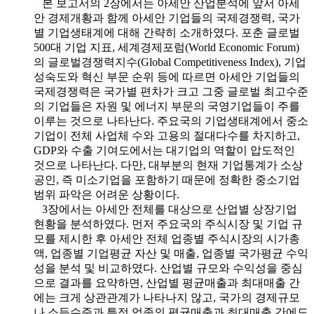
본 보고서의 2장에서는 아세안 산업분석에 앞서 아세
안 경제개황과 함께 아세안 기업들의 국제경쟁력, 국가
별 기업생태계에 대해 간략히 소개하였다. 포춘 글로벌
500대 기업 지표, 세계경제포럼(World Economic Forum)
의 글로벌경쟁력지수(Global Competitiveness Index), 기업
성숙도와 혁신 부문 순위 등에 따르면 아세안 기업들의
국제경쟁력은 국가별 편차가 크고 그중 글로벌 최고수준
의 기업들은 자원 및 에너지 부문의 국영기업들이 주를
이루는 것으로 나타난다. 주요국의 기업생태계에서 중소
기업이 전체 사업체 수와 고용의 절대다수를 차지하고,
GDP와 수출 기여도에서는 대기업의 역할이 압도적인
것으로 나타난다. 다만, 대부분의 현재 기업통계가 소상
공인, 즉 미소기업을 포함하기 때문에 정확한 중소기업
범위 파악은 어려운 상황이다.
3장에서는 아세안 전체를 대상으로 산업별 상장기업
현황을 분석하였다. 먼저 주요국의 주식시장 및 기업 규
모를 제시한 후 아세안 전체 업종별 주식시장의 시가총
액, 업종별 기업평균 자산 및 매출, 업종별 국가평균 수익
성을 분석 및 비교하였다. 산업별 규모와 수익성을 중심
으로 결과를 요약하면, 산업별 평균매출과 최대매출 간
에는 크게 상관관계가 나타나지 않고, 국가의 경제규모
나 소득수준과 특정 업종의 평균매출과 최대매출 간에도