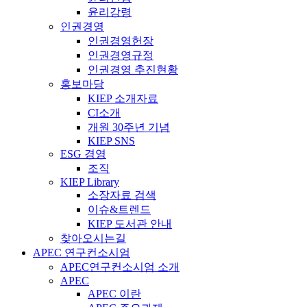
윤리강령
인권경영
인권경영헌장
인권경영규정
인권경영 추진현황
홍보마당
KIEP 소개자료
CI소개
개원 30주년 기념
KIEP SNS
ESG 경영
조직
KIEP Library
소장자료 검색
이슈&트렌드
KIEP 도서관 안내
찾아오시는길
APEC 연구컨소시엄
APEC연구컨소시엄 소개
APEC
APEC 이란