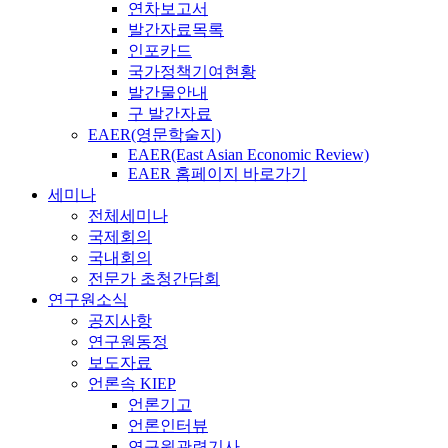
연차보고서
발간자료목록
인포카드
국가정책기여현황
발간물안내
구 발간자료
EAER(영문학술지)
EAER(East Asian Economic Review)
EAER 홈페이지 바로가기
세미나
전체세미나
국제회의
국내회의
전문가 초청간담회
연구원소식
공지사항
연구원동정
보도자료
언론속 KIEP
언론기고
언론인터뷰
연구원관련기사