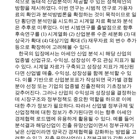
적으로 동태적 산업분석이 제공할 수 있는 정책제안의
방향을 제시하였다. 이번 연구는 시범적 연구로 가용자
료의 확인과 분석방법론을 확정하는 것이 목적이므로 일
단 횡단면 분석만을 시도하고 시계열 자료 확보와 분석
은 추후로 미루었다. 이번 시범연구를 출발점으로 향후
후속연구를 (1) 시계열화 (2) 산업분류 수준 세분화 (3) 대
상국가 확대 (4) 대상기업 확대 (5) 재무자료 외 변수 추가
등으로 확장하여 고려해볼 수 있다.
한국의 입장에서는 아세안 산업 분석 시 해당 산업의
업종별 산업규모, 수익성, 성장성이 주요 관심 지표가 될
수 있다. 시계열 자료가 구축되고 성장성 지표가 계산된
다면 산업별 매출, 수익성, 성장성을 함께 분석할 수 있
다. 이를 기반으로 산업분포표가 작성되면 국가별 경협
분야 선정 또는 기업의 업종별 진출전략의 기초정보가
갖추어진다. 그러나 산업의 수익성과 성장성을 결정하는
데 시장구조와 정부정책도 중요한 역할을 하므로 이에
대한 추가 정보가 필요하다. 따라서 산업별 정부규제 및
산업정책에 대한 정보가 추가된다면 이는 향후 아세안
경제협력 로드맵에 유용하게 활용될 수 있다. 예를 들어
분석결과 해당산업이 진출 유망산업이면서 정부규제가
낮은 산업이라면 양국간 경제협력을 강화하는 방법을 고
려할 수 있고, 진출 유망산업이나 정부규제가 강한 산업