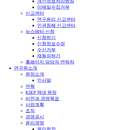
개인정보처리방침
이메일수집거부
신고센터
연구윤리 신고센터
인권침해 신고센터
뉴스레터 신청
신청하기
신청정보수정
수신거부
재동의하기
홈페이지 담당자 연락처
연구원소개
원장소개
인사말
연혁
KIEP 역대 원장
비전과 경영목표
사업계획
조직
경영공시
윤리경영
윤리헌장