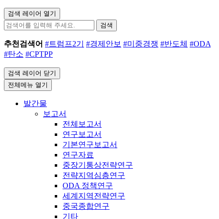
검색 레이어 열기
검색
추천검색어
#트럼프2기
#경제안보
#미중경쟁
#반도체
#ODA
#탄소
#CPTPP
검색 레이어 닫기
전체메뉴 열기
발간물
보고서
전체보고서
연구보고서
기본연구보고서
연구자료
중장기통상전략연구
전략지역심층연구
ODA 정책연구
세계지역전략연구
중국종합연구
기타