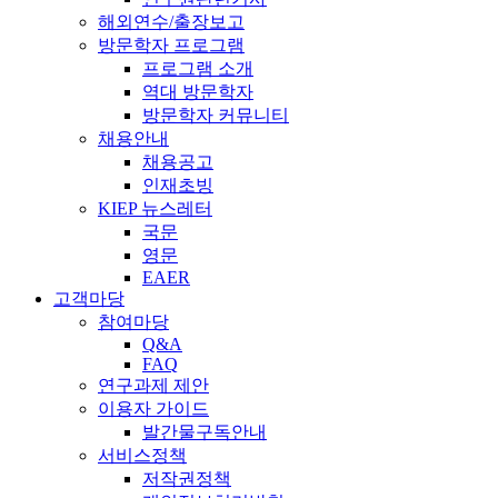
해외연수/출장보고
방문학자 프로그램
프로그램 소개
역대 방문학자
방문학자 커뮤니티
채용안내
채용공고
인재초빙
KIEP 뉴스레터
국문
영문
EAER
고객마당
참여마당
Q&A
FAQ
연구과제 제안
이용자 가이드
발간물구독안내
서비스정책
저작권정책