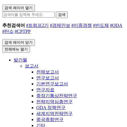
검색 레이어 열기
검색
추천검색어
#트럼프2기
#경제안보
#미중경쟁
#반도체
#ODA
#탄소
#CPTPP
검색 레이어 닫기
전체메뉴 열기
발간물
보고서
전체보고서
연구보고서
기본연구보고서
연구자료
중장기통상전략연구
전략지역심층연구
ODA 정책연구
세계지역전략연구
중국종합연구
기타