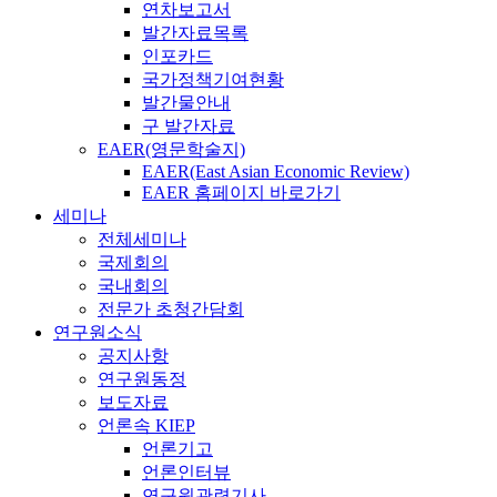
연차보고서
발간자료목록
인포카드
국가정책기여현황
발간물안내
구 발간자료
EAER(영문학술지)
EAER(East Asian Economic Review)
EAER 홈페이지 바로가기
세미나
전체세미나
국제회의
국내회의
전문가 초청간담회
연구원소식
공지사항
연구원동정
보도자료
언론속 KIEP
언론기고
언론인터뷰
연구원관련기사