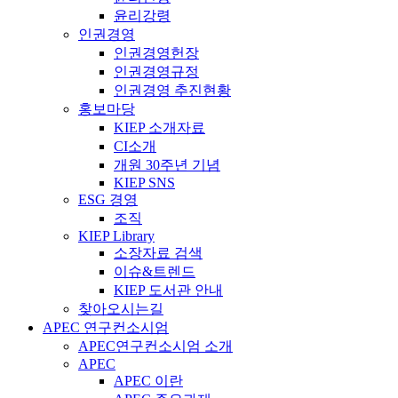
윤리강령
인권경영
인권경영헌장
인권경영규정
인권경영 추진현황
홍보마당
KIEP 소개자료
CI소개
개원 30주년 기념
KIEP SNS
ESG 경영
조직
KIEP Library
소장자료 검색
이슈&트렌드
KIEP 도서관 안내
찾아오시는길
APEC 연구컨소시엄
APEC연구컨소시엄 소개
APEC
APEC 이란