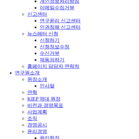
개인정보처리방침
이메일수집거부
신고센터
연구윤리 신고센터
인권침해 신고센터
뉴스레터 신청
신청하기
신청정보수정
수신거부
재동의하기
홈페이지 담당자 연락처
연구원소개
원장소개
인사말
연혁
KIEP 역대 원장
비전과 경영목표
사업계획
조직
경영공시
윤리경영
윤리헌장