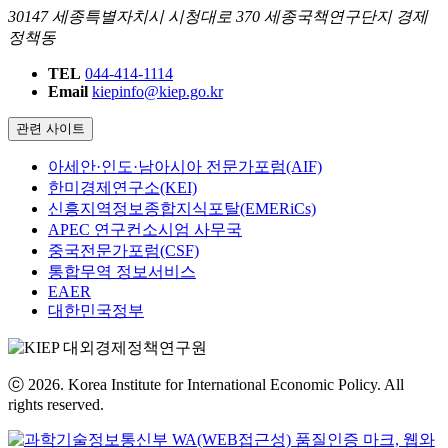
30147 세종특별자치시 시청대로 370 세종국책연구단지 경제
정책동
TEL
044-414-1114
Email
kiepinfo@kiep.go.kr
관련 사이트
아세안·인도·남아시아 전문가포럼(AIF)
한미경제연구소(KEI)
신흥지역정보종합지식포탈(EMERiCs)
APEC 연구컨소시엄 사무국
중국전문가포럼(CSF)
통합무역 정보서비스
EAER
대한민국정부
ⓒ 2026. Korea Institute for International Economic Policy. All
rights reserved.