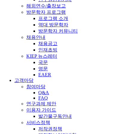
해외연수/출장보고
방문학자 프로그램
프로그램 소개
역대 방문학자
방문학자 커뮤니티
채용안내
채용공고
인재초빙
KIEP 뉴스레터
국문
영문
EAER
고객마당
참여마당
Q&A
FAQ
연구과제 제안
이용자 가이드
발간물구독안내
서비스정책
저작권정책