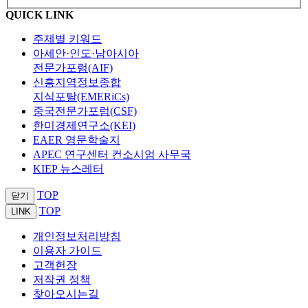
QUICK LINK
주제별 키워드
아세안·인도·남아시아
전문가포럼(AIF)
신흥지역정보종합
지식포탈(EMERiCs)
중국전문가포럼(CSF)
한미경제연구소(KEI)
EAER 영문학술지
APEC 연구센터 컨소시엄 사무국
KIEP 뉴스레터
TOP
닫기
TOP
LINK
개인정보처리방침
이용자 가이드
고객헌장
저작권 정책
찾아오시는길