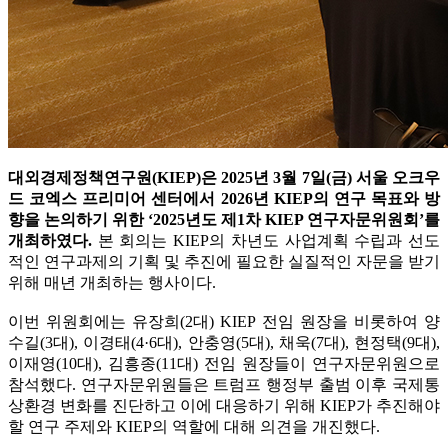
대외경제정책연구원(KIEP)은 2025년 3월 7일(금) 서울 오크우
드 코엑스 프리미어 센터에서 2026년 KIEP의 연구 목표와 방
향을 논의하기 위한 ‘2025년도 제1차 KIEP 연구자문위원회’를
개최하였다.
본 회의는 KIEP의 차년도 사업계획 수립과 선도
적인 연구과제의 기획 및 추진에 필요한 실질적인 자문을 받기
위해 매년 개최하는 행사이다.
이번 위원회에는 유장희(2대) KIEP 전임 원장을 비롯하여 양
수길(3대), 이경태(4·6대), 안충영(5대), 채욱(7대), 현정택(9대),
이재영(10대), 김흥종(11대) 전임 원장들이 연구자문위원으로
참석했다. 연구자문위원들은 트럼프 행정부 출범 이후 국제통
상환경 변화를 진단하고 이에 대응하기 위해 KIEP가 추진해야
할 연구 주제와 KIEP의 역할에 대해 의견을 개진했다.