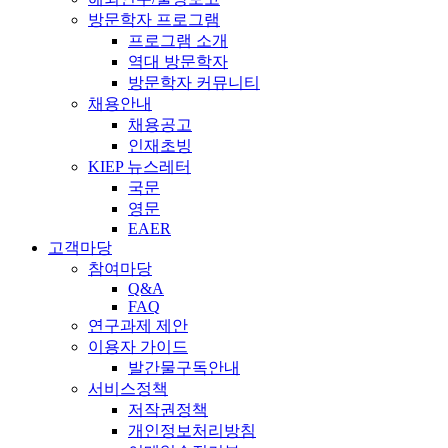
방문학자 프로그램
프로그램 소개
역대 방문학자
방문학자 커뮤니티
채용안내
채용공고
인재초빙
KIEP 뉴스레터
국문
영문
EAER
고객마당
참여마당
Q&A
FAQ
연구과제 제안
이용자 가이드
발간물구독안내
서비스정책
저작권정책
개인정보처리방침