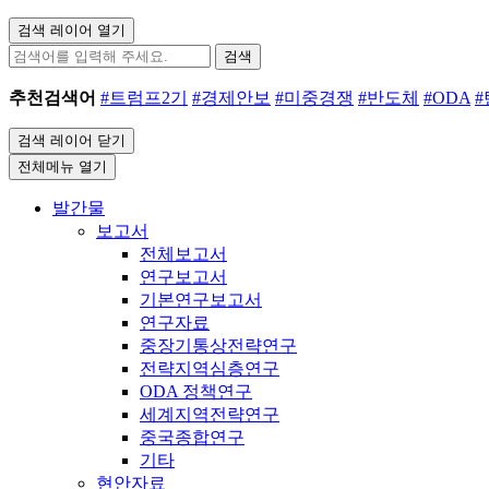
검색 레이어 열기
검색
추천검색어
#트럼프2기
#경제안보
#미중경쟁
#반도체
#ODA
검색 레이어 닫기
전체메뉴 열기
발간물
보고서
전체보고서
연구보고서
기본연구보고서
연구자료
중장기통상전략연구
전략지역심층연구
ODA 정책연구
세계지역전략연구
중국종합연구
기타
현안자료