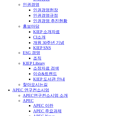
인권경영
인권경영헌장
인권경영규정
인권경영 추진현황
홍보마당
KIEP 소개자료
CI소개
개원 30주년 기념
KIEP SNS
ESG 경영
조직
KIEP Library
소장자료 검색
이슈&트렌드
KIEP 도서관 안내
찾아오시는길
APEC 연구컨소시엄
APEC연구컨소시엄 소개
APEC
APEC 이란
APEC 주요과제