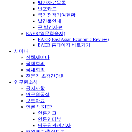
발간자료목록
인포카드
국가정책기여현황
발간물안내
구 발간자료
EAER(영문학술지)
EAER(East Asian Economic Review)
EAER 홈페이지 바로가기
세미나
전체세미나
국제회의
국내회의
전문가 초청간담회
연구원소식
공지사항
연구원동정
보도자료
언론속 KIEP
언론기고
언론인터뷰
연구원관련기사
해외연수/출장보고