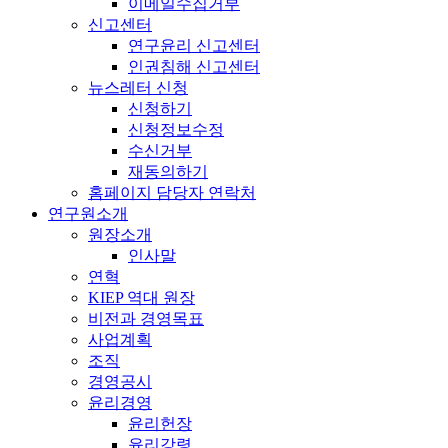
이메일수집거부
신고센터
연구윤리 신고센터
인권침해 신고센터
뉴스레터 신청
신청하기
신청정보수정
수신거부
재동의하기
홈페이지 담당자 연락처
연구원소개
원장소개
인사말
연혁
KIEP 역대 원장
비전과 경영목표
사업계획
조직
경영공시
윤리경영
윤리헌장
윤리강령