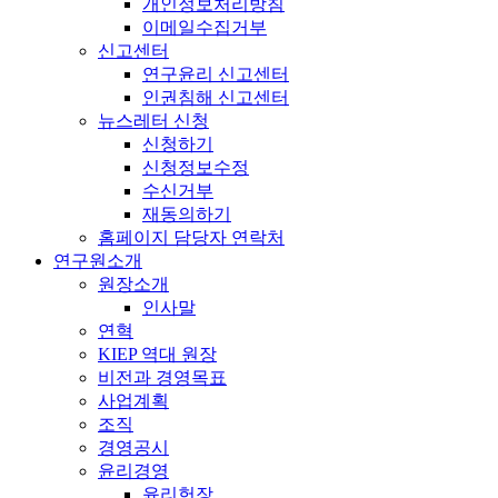
개인정보처리방침
이메일수집거부
신고센터
연구윤리 신고센터
인권침해 신고센터
뉴스레터 신청
신청하기
신청정보수정
수신거부
재동의하기
홈페이지 담당자 연락처
연구원소개
원장소개
인사말
연혁
KIEP 역대 원장
비전과 경영목표
사업계획
조직
경영공시
윤리경영
윤리헌장