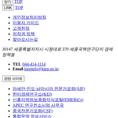
TOP
닫기
TOP
LINK
개인정보처리방침
이용자 가이드
고객헌장
저작권 정책
찾아오시는길
30147 세종특별자치시 시청대로 370 세종국책연구단지 경제
정책동
TEL
044-414-1114
Email
kiepinfo@kiep.go.kr
관련 사이트
아세안·인도·남아시아 전문가포럼(AIF)
한미경제연구소(KEI)
신흥지역정보종합지식포탈(EMERiCs)
APEC 연구컨소시엄 사무국
중국전문가포럼(CSF)
통합무역 정보서비스