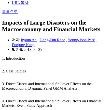
URL 복사
목록으로
Impacts of Large Disasters on the
Macroeconomy and Financial Markets
저자
Jiyoun An
,
Dong-Eun Rhee
,
Young-Joon Park
,
Eunjung Kang
발간일
2013-04-05
1. Introduction
2. Case Studies
3. Direct Effects and International Spillover Effects on the
Macroeconomy: Dynamic Panel GMM Analysis
4. Direct Effects and International Spillover Effects on Financial
Markets: Event Study Approach