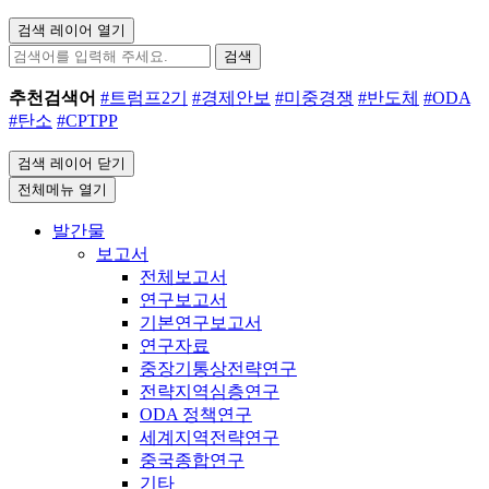
검색 레이어 열기
검색
추천검색어
#트럼프2기
#경제안보
#미중경쟁
#반도체
#ODA
#탄소
#CPTPP
검색 레이어 닫기
전체메뉴 열기
발간물
보고서
전체보고서
연구보고서
기본연구보고서
연구자료
중장기통상전략연구
전략지역심층연구
ODA 정책연구
세계지역전략연구
중국종합연구
기타