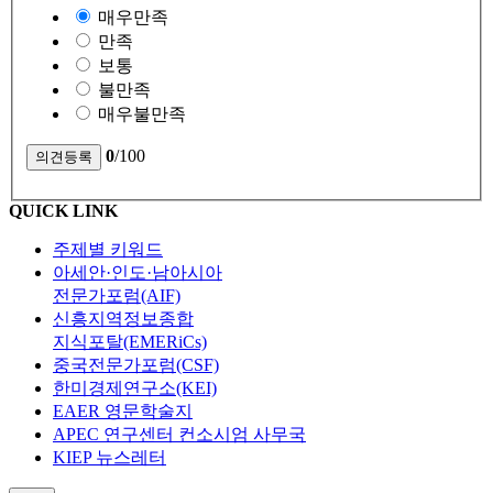
매우만족
만족
보통
불만족
매우불만족
0
/100
QUICK LINK
주제별 키워드
아세안·인도·남아시아
전문가포럼(AIF)
신흥지역정보종합
지식포탈(EMERiCs)
중국전문가포럼(CSF)
한미경제연구소(KEI)
EAER 영문학술지
APEC 연구센터 컨소시엄 사무국
KIEP 뉴스레터