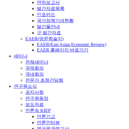
연차보고서
발간자료목록
인포카드
국가정책기여현황
발간물안내
구 발간자료
EAER(영문학술지)
EAER(East Asian Economic Review)
EAER 홈페이지 바로가기
세미나
전체세미나
국제회의
국내회의
전문가 초청간담회
연구원소식
공지사항
연구원동정
보도자료
언론속 KIEP
언론기고
언론인터뷰
연구원관련기사