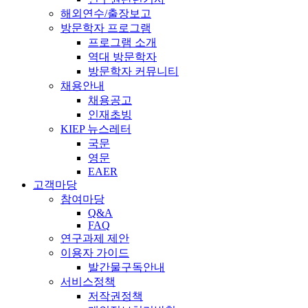
해외연수/출장보고
방문학자 프로그램
프로그램 소개
역대 방문학자
방문학자 커뮤니티
채용안내
채용공고
인재초빙
KIEP 뉴스레터
국문
영문
EAER
고객마당
참여마당
Q&A
FAQ
연구과제 제안
이용자 가이드
발간물구독안내
서비스정책
저작권정책