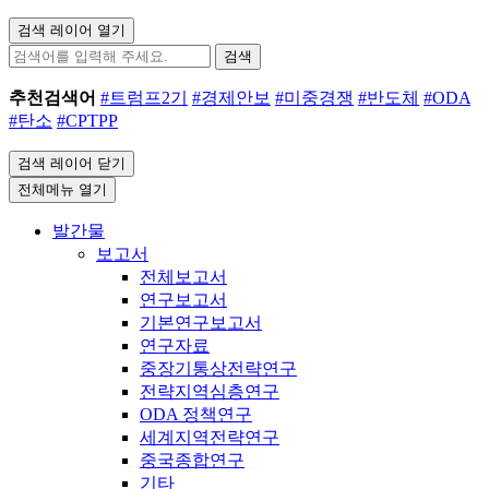
검색 레이어 열기
검색
추천검색어
#트럼프2기
#경제안보
#미중경쟁
#반도체
#ODA
#탄소
#CPTPP
검색 레이어 닫기
전체메뉴 열기
발간물
보고서
전체보고서
연구보고서
기본연구보고서
연구자료
중장기통상전략연구
전략지역심층연구
ODA 정책연구
세계지역전략연구
중국종합연구
기타