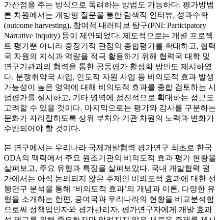
가산점을 주는 방식으로 독려하는 방법도 가능하다. 평가방법
론 차원에서는 개방형 질문을 통한 탐색적 인터뷰, 성과수확
(outcome harvesting), 참여적 내러티브 탐구(PNI: Participatory
Narrative Inquiry) 등이 제안되었다. 제도적으로는 개별 프로젝
트 평가뿐 아니라 중장기적 관점의 종합평가를 확대하고, 협력
국 차원의 지식과 역량을 적극 활용하기 위해 협력국 대학 및
연구기관과의 협력을 통한 공동평가 활성화 방안도 제시하였
다. 분쟁취약국 사업, 인도적 지원 사업 등 비의도적 효과 발생
가능성이 높은 영역에 대해 비의도적 효과를 종합 검토하는 시
범평가를 실시하고, 기타 영역에 점진적으로 확대하는 접근도
고려할 수 있을 것이다. 마지막으로는 평가와 감사를 구분하는
문화가 자리잡히도록 상위 부처와 기관 차원의 노력과 변화가
수반되어야 할 것이다.
본 연구에서는 우리나라 국제개발협력 평가연구 최초로 한국
ODA의 맥락에서 주요 원조기관의 비의도적 효과 평가 현황을
살펴보고, 주요 유형과 특징을 살펴보았다. 국내 개발협력 평
가에서는 아직 논의되지 않은 주제인 비의도적 효과에 대한 선
행연구 분석을 통해 ‘비의도적 효과’의 개념과 이론, 다양한 유
형을 소개하는 한편, 공여국과 우리나라의 현황을 비교분석함
으로써 정책입안자와 평가관리자, 평가연구자에게 개발 효과
성 제고를 위해 중요하지만 알려지지 않은 새로운 주제를 제시