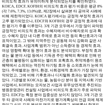
비의도적 효과가 유의미하게 분석되었는지를 확인하였다.
KOICA, EDCF, KOFIH의 비의도적 효과 평가 비중은 평균 8%
(각 7.6%, 7.3%, 13.0%)로, 제2장에서 살펴본 타 공여국 사례에
비해 제한적이었다. KOICA 평가에서는 긍정적·부정적 효과가
고루 평가되었으나, EDCF와 KOFIH의 경우 긍정적 효과에 대
한 평가가 주를 이루었다. 3개 기관 모두에서 가장 많이 파악된
긍정적인 비의도적 효과는 수혜자에서 비수혜자로의 성과 확
산, 수혜자 집단 내 다른 주제로 효과 이전 등의 확산효과가 대
표적이었고, 그 밖에 지역주민 간 공동체 의식 강화와 같은 사
회결속 효과, 사업계획 범위가 아닌 소득증대 등 경제적 효과,
여성 영향력 확대 등 젠더 효과 등도 분석되었다. 부정적 효과
로는 물 분야 사업 등에서 기득권 주민 혜택의 확대로 인해 빈
곤층의 불평등이 심화되는 엘리트 포획효과, 취약계층이 원조
혜택에서 소외되는 역진적 타기팅 효과 등 소외효과가 눈에 띄
었다. 주제별로는 젠더, 환경, 사회경제적 효과가 가장 많이 파
악되었고, 그에 비해 기후효과나 디지털화 효과는 발견되지 않
았다. 기관별로 KOICA는 물, 농림수산 분야 등 지역사회 기반
사업에서, KOFIH는 모자보건 사업과 유무상연계로 추진되는
병원운영관리 컨설팅 사업에서 비의도적 효과가 주로 파악되
었다. EDCF는 특정 분야 집중성은 보이지 않았다. 3개 기관 모
두 타 공여국 사례와 마찬가지로 평가계획상의 언급 외에 체계
적이고 심도 깊은 분석은 매우 미흡하였고, 방법론상 한계도