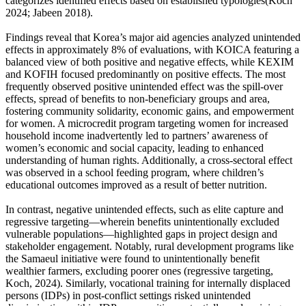
categorizes identified effects based on established typologies(Koch
2024; Jabeen 2018).
Findings reveal that Korea’s major aid agencies analyzed unintended
effects in approximately 8% of evaluations, with KOICA featuring a
balanced view of both positive and negative effects, while KEXIM
and KOFIH focused predominantly on positive effects. The most
frequently observed positive unintended effect was the spill-over
effects, spread of benefits to non-beneficiary groups and area,
fostering community solidarity, economic gains, and empowerment
for women. A microcredit program targeting women for increased
household income inadvertently led to partners’ awareness of
women’s economic and social capacity, leading to enhanced
understanding of human rights. Additionally, a cross-sectoral effect
was observed in a school feeding program, where children’s
educational outcomes improved as a result of better nutrition.
In contrast, negative unintended effects, such as elite capture and
regressive targeting—wherein benefits unintentionally excluded
vulnerable populations—highlighted gaps in project design and
stakeholder engagement. Notably, rural development programs like
the Samaeul initiative were found to unintentionally benefit
wealthier farmers, excluding poorer ones (regressive targeting,
Koch, 2024). Similarly, vocational training for internally displaced
persons (IDPs) in post-conflict settings risked unintended