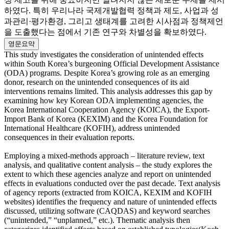
하였다. 특히 우리나라 국제개발협력 정책과 제도, 사업과 성
과관리·평가환경, 그리고 생태계를 고려한 시사점과 정책제언
을 도출했다는 점에서 기존 연구와 차별성을 확보하였다.
영문요약
This study investigates the consideration of unintended effects
within South Korea’s burgeoning Official Development Assistance
(ODA) programs. Despite Korea’s growing role as an emerging
donor, research on the unintended consequences of its aid
interventions remains limited. This analysis addresses this gap by
examining how key Korean ODA implementing agencies, the
Korea International Cooperation Agency (KOICA), the Export-
Import Bank of Korea (KEXIM) and the Korea Foundation for
International Healthcare (KOFIH), address unintended
consequences in their evaluation reports.
Employing a mixed-methods approach – literature review, text
analysis, and qualitative content analysis – the study explores the
extent to which these agencies analyze and report on unintended
effects in evaluations conducted over the past decade. Text analysis
of agency reports (extracted from KOICA, KEXIM and KOFIH
websites) identifies the frequency and nature of unintended effects
discussed, utilizing software (CAQDAS) and keyword searches
(“unintended,” “unplanned,” etc.). Thematic analysis then