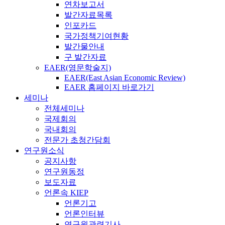
연차보고서
발간자료목록
인포카드
국가정책기여현황
발간물안내
구 발간자료
EAER(영문학술지)
EAER(East Asian Economic Review)
EAER 홈페이지 바로가기
세미나
전체세미나
국제회의
국내회의
전문가 초청간담회
연구원소식
공지사항
연구원동정
보도자료
언론속 KIEP
언론기고
언론인터뷰
연구원관련기사