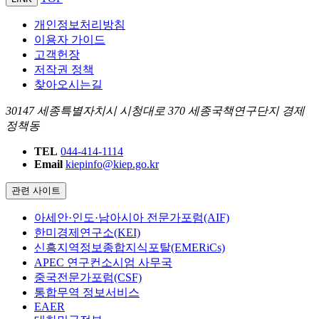
개인정보처리방침
이용자 가이드
고객헌장
저작권 정책
찾아오시는길
30147 세종특별자치시 시청대로 370 세종국책연구단지 경제
정책동
TEL
044-414-1114
Email
kiepinfo@kiep.go.kr
관련 사이트
아세안·인도·남아시아 전문가포럼(AIF)
한미경제연구소(KEI)
신흥지역정보종합지식포탈(EMERiCs)
APEC 연구컨소시엄 사무국
중국전문가포럼(CSF)
통합무역 정보서비스
EAER