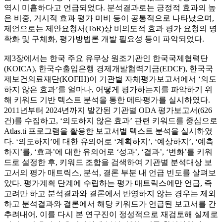
역시 미흡하다고 언급되었다. 분석결과로는 긍정적 효과의 높
은 비중, 거시적 효과 평가 미비 등이 공통적으로 나타났으며,
제언으로는 제안요청서(ToR)상 비의도적 효과 평가 요청의 명
확화 및 구체화, 평가방법론 개발 필요성 등이 파악되었다.
제3장에서는 한국 주요 유무상 원조기관인 한국국제협력단
(KOICA), 한국수출입은행 경제개발협력기금(EDCF), 한국국
제보건의료재단(KOFIH)이 기관별 자체평가보고서에서 ‘의도
하지 않은 효과’를 얼마나, 어떻게 평가하는지를 파악하기 위
해 키워드 기반 텍스트 분석을 통한 메타평가를 실시하였다.
2011년부터 2024년까지 발간된 기관별 ODA 평가보고서(626
건)를 수집하고, ‘의도하지 않은 효과’ 관련 키워드를 중심으로
Atlas.ti 프로그램을 활용한 보고서별 텍스트 분석을 실시하였
다. ‘의도하지’에 대한 유의어로 ‘계획하지’, ‘예상하지’, ‘예측
하지’를, ‘효과’에 대한 유의어로 ‘성과’, ‘결과’, ‘변화’를 키워
드로 설정한 후, 키워드 조합을 검색하여 기관별 분석대상 보
고서의 평가 매트릭스, 분석, 결론 부분 내 언급 빈도를 살펴보
았다. 평가계획 단계에 수립하는 평가 매트릭스에만 언급, 즉
고려만 하고 분석결과와 결론에서 반영하지 않는 경우는 제외
하고 분석결과와 결론에서 해당 키워드가 언급된 보고서를 간
추려내어, 이를 다시 본 연구진이 정성적으로 재검토해 실제로