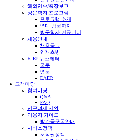
해외연수/출장보고
방문학자 프로그램
프로그램 소개
역대 방문학자
방문학자 커뮤니티
채용안내
채용공고
인재초빙
KIEP 뉴스레터
국문
영문
EAER
고객마당
참여마당
Q&A
FAQ
연구과제 제안
이용자 가이드
발간물구독안내
서비스정책
저작권정책