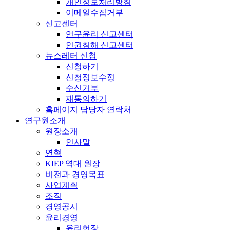
개인정보처리방침
이메일수집거부
신고센터
연구윤리 신고센터
인권침해 신고센터
뉴스레터 신청
신청하기
신청정보수정
수신거부
재동의하기
홈페이지 담당자 연락처
연구원소개
원장소개
인사말
연혁
KIEP 역대 원장
비전과 경영목표
사업계획
조직
경영공시
윤리경영
윤리헌장