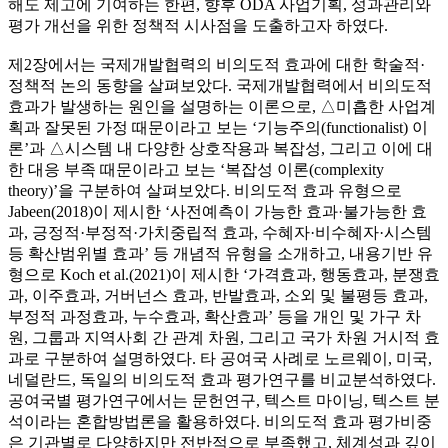
해도 제고에 기여하는 한편, 향후 ODA 사업기획, 성과관리와
평가 개선을 위한 정책적 시사점을 도출하고자 하였다.
제2장에서는 국제개발협력의 비의도적 효과에 대한 학술적·
정책적 논의 동향을 살펴보았다. 국제개발협력에서 비의도적
효과가 발생하는 원인을 설명하는 이론으로, △미흡한 사업계
획과 잘못된 가정 때문이라고 보는 ‘기능주의(functionalist) 이
론’과 △시스템 내 다양한 상호작용과 복잡성, 그리고 이에 대
한 대응 부족 때문이라고 보는 ‘복잡성 이론(complexity
theory)’을 구분하여 살펴보았다. 비의도적 효과 유형으로
Jabeen(2018)이 제시한 ‘사전예측이 가능한 효과·불가능한 효
과, 긍정적·부정적·가치중립적 효과, 수혜자·비수혜자·시스템
등 확산범위별 효과’ 등 개념적 유형을 소개하고, 내용기반 유
형으로 Koch et al.(2021)이 제시한 ‘가격효과, 행동효과, 분쟁효
과, 이주효과, 거버넌스 효과, 반발효과, 소외 및 불평등 효과,
부정적 과정효과, 누수효과, 확산효과’ 등을 개인 및 가구 차
원, 그룹과 지역사회 간 관계 차원, 그리고 국가 차원 거시적 효
과로 구분하여 설명하였다. 타 공여국 사례로 노르웨이, 미국,
네덜란드, 독일의 비의도적 효과 평가연구를 비교분석하였다.
공여국별 평가연구에서는 문헌연구, 텍스트 마이닝, 텍스트 분
석이라는 혼합방법론을 활용하였다. 비의도적 효과 평가비중
은 기관별로 다양하지만 전반적으로 부족했고, 체계성과 깊이