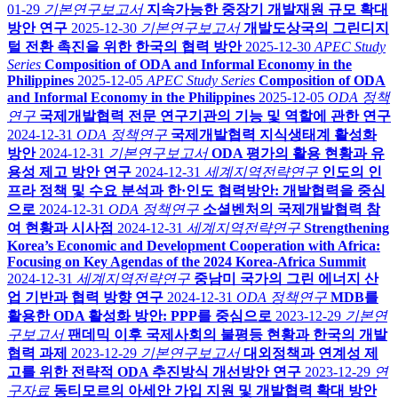
01-29
기본연구보고서
지속가능한 중장기 개발재원 규모 확대
방안 연구
2025-12-30
기본연구보고서
개발도상국의 그린디지
털 전환 촉진을 위한 한국의 협력 방안
2025-12-30
APEC Study
Series
Composition of ODA and Informal Economy in the
Philippines
2025-12-05
APEC Study Series
Composition of ODA
and Informal Economy in the Philippines
2025-12-05
ODA 정책
연구
국제개발협력 전문 연구기관의 기능 및 역할에 관한 연구
2024-12-31
ODA 정책연구
국제개발협력 지식생태계 활성화
방안
2024-12-31
기본연구보고서
ODA 평가의 활용 현황과 유
용성 제고 방안 연구
2024-12-31
세계지역전략연구
인도의 인
프라 정책 및 수요 분석과 한·인도 협력방안: 개발협력을 중심
으로
2024-12-31
ODA 정책연구
소셜벤처의 국제개발협력 참
여 현황과 시사점
2024-12-31
세계지역전략연구
Strengthening
Korea’s Economic and Development Cooperation with Africa:
Focusing on Key Agendas of the 2024 Korea-Africa Summit
2024-12-31
세계지역전략연구
중남미 국가의 그린 에너지 산
업 기반과 협력 방향 연구
2024-12-31
ODA 정책연구
MDB를
활용한 ODA 활성화 방안: PPP를 중심으로
2023-12-29
기본연
구보고서
팬데믹 이후 국제사회의 불평등 현황과 한국의 개발
협력 과제
2023-12-29
기본연구보고서
대외정책과 연계성 제
고를 위한 전략적 ODA 추진방식 개선방안 연구
2023-12-29
연
구자료
동티모르의 아세안 가입 지원 및 개발협력 확대 방안