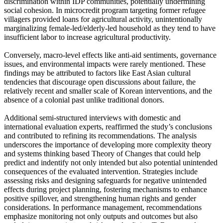
discrimination within IDP communities, potentially undermining
social cohesion. In microcredit program targeting former refugee
villagers provided loans for agricultural activity, unintentionally
marginalizing female-led/elderly-led household as they tend to have
insufficient labor to increase agricultural productivity.
Conversely, macro-level effects like anti-aid sentiments, governance
issues, and environmental impacts were rarely mentioned. These
findings may be attributed to factors like East Asian cultural
tendencies that discourage open discussions about failure, the
relatively recent and smaller scale of Korean interventions, and the
absence of a colonial past unlike traditional donors.
Additional semi-structured interviews with domestic and
international evaluation experts, reaffirmed the study’s conclusions
and contributed to refining its recommendations. The analysis
underscores the importance of developing more complexity theory
and systems thinking based Theory of Changes that could help
predict and indentify not only intended but also potential unintended
consequences of the evaluated intervention. Strategies include
assessing risks and designing safeguards for negative unintended
effects during project planning, fostering mechanisms to enhance
positive spillover, and strengthening human rights and gender
considerations. In performance management, recommendations
emphasize monitoring not only outputs and outcomes but also