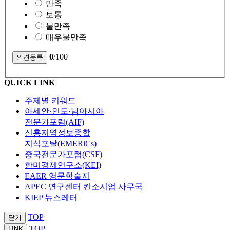
만족
보통
불만족
매우불만족
0
/100
QUICK LINK
주제별 키워드
아세안·인도·남아시아
전문가포럼(AIF)
신흥지역정보종합
지식포탈(EMERiCs)
중국전문가포럼(CSF)
한미경제연구소(KEI)
EAER 영문학술지
APEC 연구센터 컨소시엄 사무국
KIEP 뉴스레터
TOP
닫기
TOP
LINK