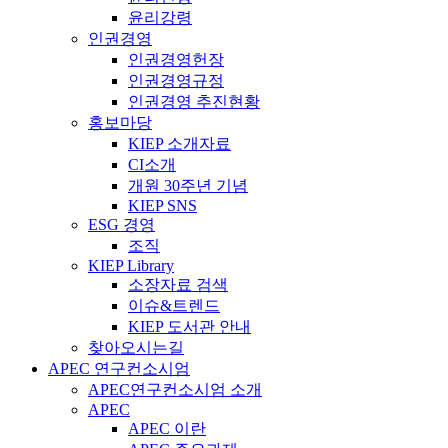
윤리강령
인권경영
인권경영헌장
인권경영규정
인권경영 추진현황
홍보마당
KIEP 소개자료
CI소개
개원 30주년 기념
KIEP SNS
ESG 경영
조직
KIEP Library
소장자료 검색
이슈&트렌드
KIEP 도서관 안내
찾아오시는길
APEC 연구컨소시엄
APEC연구컨소시엄 소개
APEC
APEC 이란