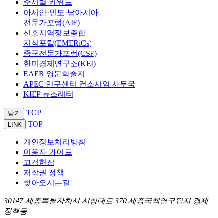
주제별 키워드
아세안·인도·남아시아
전문가포럼(AIF)
신흥지역정보종합
지식포탈(EMERiCs)
중국전문가포럼(CSF)
한미경제연구소(KEI)
EAER 영문학술지
APEC 연구센터 컨소시엄 사무국
KIEP 뉴스레터
TOP
닫기
TOP
LINK
개인정보처리방침
이용자 가이드
고객헌장
저작권 정책
찾아오시는길
30147 세종특별자치시 시청대로 370 세종국책연구단지 경제
정책동