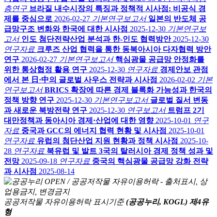
층연구
브라질 내수시장의 특징과 정책적 시사점: 비공식 경
제를 중심으로
2026-02-27
기본연구보고서
일본의 반도체 공
급망구조 변화와 한국에 대한 시사점
2025-12-30
기본연구보
고서
인도 첨단전략산업 분석과 한-인도 협력방안
2025-12-30
연구자료
크루즈 산업 협력을 통한 동북아시아 다자협력 방안
연구
2026-02-27
기본연구보고서
핵심광물 공급망 안정화를
위한 통상협정 활용 연구
2025-12-30
연구자료
경제안보 관점
에서 본 日·中의 글로벌 사우스 전략과 시사점
2026-02-02
기본
연구보고서
BRICS 확장에 따른 경제 블록화 가능성과 한국의
정책 방향 연구
2025-12-30
기본연구보고서
글로벌 질서 변동
과 새로운 북방전략 연구
2025-12-30
연구보고서
트럼프 2기
대만정책과 동아시아 경제·산업에 대한 영향
2025-10-01
연구
자료
중국과 GCC의 에너지 협력 현황 및 시사점
2025-10-01
연구자료
유럽의 첨단산업 지원 현황과 정책 시사점
2025-10-
28
연구자료
북유럽 및 발트 3국의 탈러시아 경제 정책 성과 및
전망
2025-09-18
연구자료
중국의 핵심광물 공급망 강화 전략
과 시사점
2025-08-14
공공저작물 자유이용허락 표시기준
(공공누리, KOGL) 제4유
형