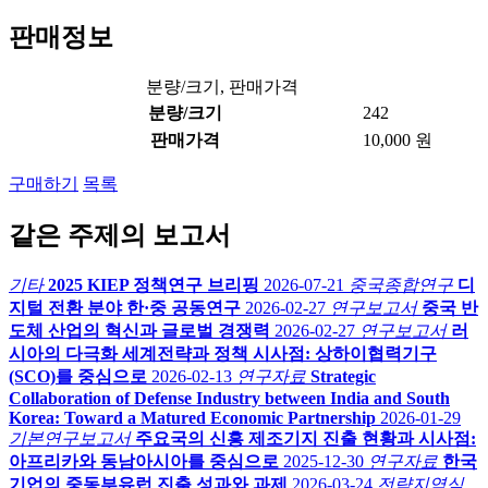
판매정보
분량/크기, 판매가격
분량/크기
242
판매가격
10,000 원
구매하기
목록
같은 주제의 보고서
기타
2025 KIEP 정책연구 브리핑
2026-07-21
중국종합연구
디
지털 전환 분야 한·중 공동연구
2026-02-27
연구보고서
중국 반
도체 산업의 혁신과 글로벌 경쟁력
2026-02-27
연구보고서
러
시아의 다극화 세계전략과 정책 시사점: 상하이협력기구
(SCO)를 중심으로
2026-02-13
연구자료
Strategic
Collaboration of Defense Industry between India and South
Korea: Toward a Matured Economic Partnership
2026-01-29
기본연구보고서
주요국의 신흥 제조기지 진출 현황과 시사점:
아프리카와 동남아시아를 중심으로
2025-12-30
연구자료
한국
기업의 중동부유럽 진출 성과와 과제
2026-03-24
전략지역심