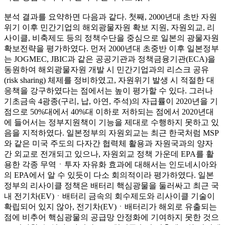
분석 결과를 요약하면 다음과 같다. 첫째, 2000년대 초반 자원
위기 이후 민간기업의 해외광물자원 확보 지원, 자원외교, 리
사이클, 비축제도 등의 정책수단을 중심으로 일본의 광물자원
확보전략을 평가하였다. 먼저 2000년대 초중반 이후 일본정부
는 JOGMEC, JBIC과 같은 공공기관과 정책금융기관(ECA)을
동원하여 해외광물자원 개발 시 민간기업과의 리스크 공유
(risk sharing) 체제를 정비하였고, 자원위기 발생 시 적절한 대
응책을 강구하였다는 점에서는 높이 평가할 수 있다. 그러나
기초금속 4광종(구리, 납, 아연, 주석)의 자급률이 2020년을 기
점으로 50%대에서 40%대 이하로 저하되는 점에서 2020년대
에 들어서는 정부지원책이 기능을 제대로 수행하지 못하고 있
음을 지적하였다. 일본정부의 자원외교는 최근 한국처럼 MSP
와 같은 미국 주도의 다자간 협력체 활용과 자원국과의 양자
간 외교로 전개되고 있으나, 자원외교 정책 가운데 EPA를 활
용한 각종 무역ㆍ투자 자유화 효과에 대해서는 인도네시아와
의 EPA에서 알 수 있듯이 다소 회의적이라 평가하였다. 일본
정부의 리사이클 정책은 배터리 핵심광물을 둘러싸고 최근 국
내 전기차(EV)ㆍ배터리 금속의 회수제도와 리사이클 기술이
확립되어 있지 않아, 전기차(EV)ㆍ배터리가 해외로 유출되는
점에 비추어 핵심광물의 공급망 안정화에 기여하지 못한 것으