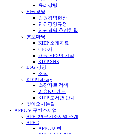
윤리강령
인권경영
인권경영헌장
인권경영규정
인권경영 추진현황
홍보마당
KIEP 소개자료
CI소개
개원 30주년 기념
KIEP SNS
ESG 경영
조직
KIEP Library
소장자료 검색
이슈&트렌드
KIEP 도서관 안내
찾아오시는길
APEC 연구컨소시엄
APEC연구컨소시엄 소개
APEC
APEC 이란