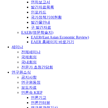
연차보고서
발간자료목록
인포카드
국가정책기여현황
발간물안내
구 발간자료
EAER(영문학술지)
EAER(East Asian Economic Review)
EAER 홈페이지 바로가기
세미나
전체세미나
국제회의
국내회의
전문가 초청간담회
연구원소식
공지사항
연구원동정
보도자료
언론속 KIEP
언론기고
언론인터뷰
연구원관련기사