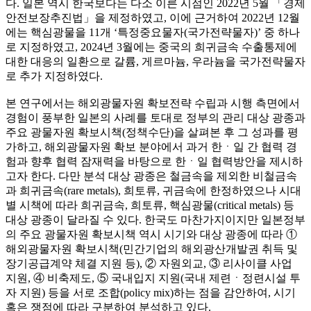
다. 일본 역시 한국보다는 다소 이른 시점인 2022년 5월 「경제
안전보장추진법」을 제정하였고, 이에 근거하여 2022년 12월
에는 핵심광물을 11개 ‘특정중요물자(국가전략물자)’ 중 하나
로 지정하였고, 2024년 3월에는 중국의 희귀금속 수출통제에
대한 대응의 일환으로 갈륨, 게르마늄, 우라늄을 국가전략물자
로 추가 지정하였다.
본 연구에서는 해외광물자원 확보전략 수립과 시행 측면에서
경험이 풍부한 일본의 사례를 토대로 정부의 관리 대상 광종과
주요 광물자원 확보시책(정책수단)을 살펴본 후 그 성과를 평
가하고, 해외광물자원 확보 분야에서 과거 한ㆍ일 간 협력 경
험과 향후 협력 잠재력을 바탕으로 한ㆍ일 협력방안을 제시하
고자 한다. 다만 분석 대상 광종은 철금속을 제외한 비철금속
과 희귀금속(rare metals), 희토류, 귀금속에 한정하였으나 시대
별 시책에 따라 희귀금속, 희토류, 핵심광물(critical metals) 등
대상 광종이 달라질 수 있다. 한국도 마찬가지이지만 일본정부
의 주요 광물자원 확보시책 역시 시기와 대상 광종에 따라 ①
해외광물자원 확보시책(민간기업의 해외광산개발권 취득 및
장기공급계약 체결 지원 등), ② 자원외교, ③ 리사이클 사업
지원, ④ 비축제도, ⑤ 국내입지 지원(국내 제련ㆍ정련시설 투
자 지원) 등을 서로 조합(policy mix)하는 점을 감안하여, 시기
혹은 쟁점에 따라 구분하여 분석하고 있다.