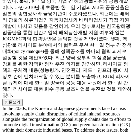
하였다. 둘째, 한ㆍ일 양국 기업 간 해외광물자원의 공동개발
이다. 다만 2010년대 초중반 한ㆍ일 기업의 제3국 공동진출은
일본의 종합상사와 금융기관이 주도하였으나, 최근에는 배터
리 광물의 하류기업인 자동차업체와 배터리업체가 직접 자원
개발에 나서고 있음을 감안하여, 우리 정부로서는 한국광해광
업공단을 통한 민간기업의 해외광산개발 지원 여부와 일본
JOGMEC과의 협력방안을 논의할 것을 제안하였다. 셋째, 핵
심광물 리사이클 분야에서의 협력은 우선 한ㆍ일 정부 간 정책
대화(policy dialogue)를 통해 정책공조를 하나의 협력 의제로
설정할 것을 제안하였다. 최근 양국 정부의 핵심광물 공급망
강화를 위한 강력한 정책 추진 의지를 감안하면, 리사이클 정
책의 구체적 내용(성능평가, 안전관리, 제도ㆍ인프라 등)에서
상호 간에 벤치마크할 수 있는 분야를 도출하고, EU의 리사이
클 규제에 대해 한ㆍ일 양국이 공동 대응 차원에서 한ㆍ일 간
해외 리사이클 제품 회수 공동 보조사업을 추진할 것을 제안하
였다.
영문요약
In the 2020s, the Korean and Japanese governments faced a crisis
involving supply chain disruptions of critical mineral resources
alongside the reorganization of global supply chains due to efforts to
promote digital transformation (DX) and green transformation (GX)
within their domestic industrial bases. To address these issues, both