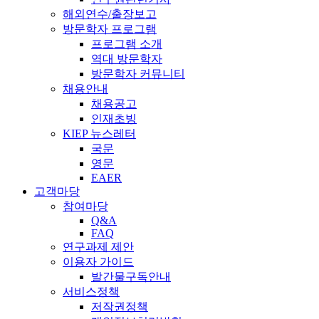
해외연수/출장보고
방문학자 프로그램
프로그램 소개
역대 방문학자
방문학자 커뮤니티
채용안내
채용공고
인재초빙
KIEP 뉴스레터
국문
영문
EAER
고객마당
참여마당
Q&A
FAQ
연구과제 제안
이용자 가이드
발간물구독안내
서비스정책
저작권정책