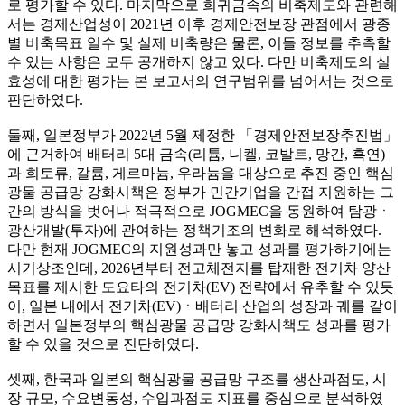
로 평가할 수 있다. 마지막으로 희귀금속의 비축제도와 관련해
서는 경제산업성이 2021년 이후 경제안전보장 관점에서 광종
별 비축목표 일수 및 실제 비축량은 물론, 이들 정보를 추측할
수 있는 사항은 모두 공개하지 않고 있다. 다만 비축제도의 실
효성에 대한 평가는 본 보고서의 연구범위를 넘어서는 것으로
판단하였다.
둘째, 일본정부가 2022년 5월 제정한 「경제안전보장추진법」
에 근거하여 배터리 5대 금속(리튬, 니켈, 코발트, 망간, 흑연)
과 희토류, 갈륨, 게르마늄, 우라늄을 대상으로 추진 중인 핵심
광물 공급망 강화시책은 정부가 민간기업을 간접 지원하는 그
간의 방식을 벗어나 적극적으로 JOGMEC을 동원하여 탐광ㆍ
광산개발(투자)에 관여하는 정책기조의 변화로 해석하였다.
다만 현재 JOGMEC의 지원성과만 놓고 성과를 평가하기에는
시기상조인데, 2026년부터 전고체전지를 탑재한 전기차 양산
목표를 제시한 도요타의 전기차(EV) 전략에서 유추할 수 있듯
이, 일본 내에서 전기차(EV)ㆍ배터리 산업의 성장과 궤를 같이
하면서 일본정부의 핵심광물 공급망 강화시책도 성과를 평가
할 수 있을 것으로 진단하였다.
셋째, 한국과 일본의 핵심광물 공급망 구조를 생산과점도, 시
장 규모, 수요변동성, 수입과점도 지표를 중심으로 분석하였