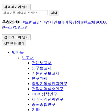
검색 레이어 열기
검색
추천검색어
#트럼프2기
#경제안보
#미중경쟁
#반도체
#ODA
#탄소
#CPTPP
검색 레이어 닫기
전체메뉴 열기
발간물
보고서
전체보고서
연구보고서
기본연구보고서
연구자료
중장기통상전략연구
전략지역심층연구
ODA 정책연구
세계지역전략연구
중국종합연구
기타