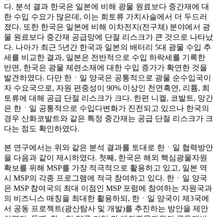
다. 분석 결과 한국은 일본에 비해 광물 원료보다 중간재에 대
한 수입 수요가 많은데, 이는 희토류 가치사슬에서 더 두드러
졌다. 또한 한국은 일본에 비해 이차전지(전구체) 분야에서 광
물 원료보다 중간재 공급망에 단절 리스크가 큰 것으로 나타났
다. 나아가 최근 5년간 한국과 일본의 배터리 5대 광물 수입 추
세를 비교한 결과, 일본은 전반적으로 수입 하락세를 기록한
반면, 한국은 광물 제련소재에 대한 수입 증가가 확연한 것을
발견하였다. 다만 한ㆍ일 양국은 공통적으로 광물 순수입국이
자 수요국으로, 자원 편중성이 90% 이상인 천연흑연, 리튬, 희
토류에 대해 공급 단절 리스크가 크다. 한편 니켈, 코발트, 망간
은 한ㆍ일 공통적으로 수입다변화가 진전되고 있으나 한국의
경우 산화코발트와 같은 특정 중간재는 공급 단절 리스크가 크
다는 점도 확인하였다.
본 연구에서는 위와 같은 분석 결과를 토대로 한ㆍ일 협력방안
을 다음과 같이 제시하였다. 첫째, 한국은 해외 핵심광물자원
확보를 위해 MSP를 가장 적극적으로 활용하고 있고, 일본 역
시 MSP의 각종 프로그램에 적극 참여하고 있다. 한ㆍ일 양국
은 MSP 참여국의 최대 이점인 MSP 포럼에 참여하는 자원국과
의 비즈니스 매칭을 최대한 활용하되, 한ㆍ일 양국이 제3국에
서 공동 프로젝트(광산탐사 및 개발)를 추진하는 방안을 제안