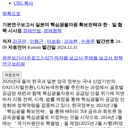
URL 복사
목록으로
기본연구보고서
일본의 핵심광물자원 확보전략과 한ㆍ일 협
력 시사점
경제안보
,
경제협력
저자
김규판
,
이형근
,
이보람
,
김승현
,
손원주
발간번호
24-
09
자료언어
Korean
발간일
2024.12.31
원문보기(다운로드:5,027)
저자별 보고서
주제별 보고서
정책
연구브리핑
국문요약
2020년대 들어 한국과 일본 양국 정부는 국내 산업기반의
DX(디지털전환), GX(녹색전환)를 추진하는 과정에서 글로벌
공급망 재편과 함께 핵심광물자원의 공급망 단절 위기에 직면
하자 각종 전략, 시책, 법률 제정을 통해 핵심광물의 공급망 안
정화에 정책역량을 집중하고 있다. 한국정부는 2023년 2월
「핵심광물 확보전략」을 통해 배터리 5대 금속과 희토류 등
금속광물을 핵심광물로 지정하는 것을 시작으로, 2024년 2월
에는 「국가자원안보 특별법」을 제정(2025년 2월 시행)하였