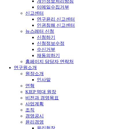
개인정보처리방침
이메일수집거부
신고센터
연구윤리 신고센터
인권침해 신고센터
뉴스레터 신청
신청하기
신청정보수정
수신거부
재동의하기
홈페이지 담당자 연락처
연구원소개
원장소개
인사말
연혁
KIEP 역대 원장
비전과 경영목표
사업계획
조직
경영공시
윤리경영
윤리헌장