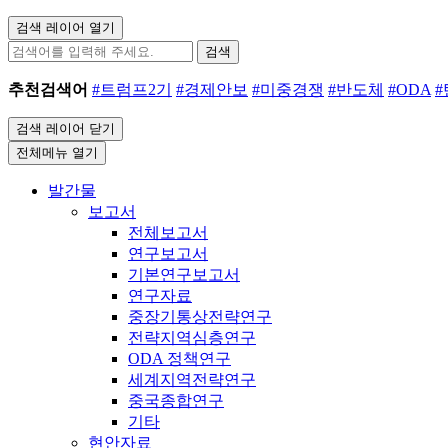
검색 레이어 열기
검색
추천검색어
#트럼프2기
#경제안보
#미중경쟁
#반도체
#ODA
검색 레이어 닫기
전체메뉴 열기
발간물
보고서
전체보고서
연구보고서
기본연구보고서
연구자료
중장기통상전략연구
전략지역심층연구
ODA 정책연구
세계지역전략연구
중국종합연구
기타
현안자료