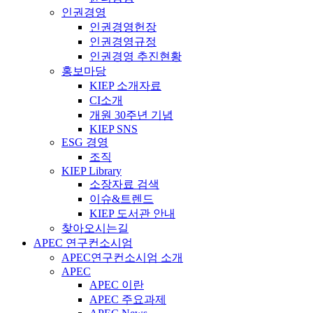
인권경영
인권경영헌장
인권경영규정
인권경영 추진현황
홍보마당
KIEP 소개자료
CI소개
개원 30주년 기념
KIEP SNS
ESG 경영
조직
KIEP Library
소장자료 검색
이슈&트렌드
KIEP 도서관 안내
찾아오시는길
APEC 연구컨소시엄
APEC연구컨소시엄 소개
APEC
APEC 이란
APEC 주요과제