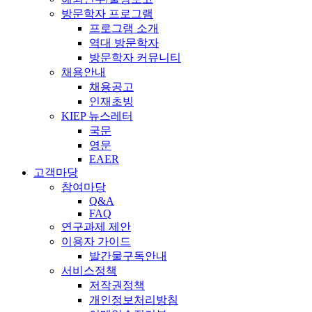
방문학자 프로그램
프로그램 소개
역대 방문학자
방문학자 커뮤니티
채용안내
채용공고
인재초빙
KIEP 뉴스레터
국문
영문
EAER
고객마당
참여마당
Q&A
FAQ
연구과제 제안
이용자 가이드
발간물구독안내
서비스정책
저작권정책
개인정보처리방침