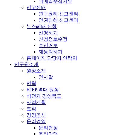
이메일수집거부
신고센터
연구윤리 신고센터
인권침해 신고센터
뉴스레터 신청
신청하기
신청정보수정
수신거부
재동의하기
홈페이지 담당자 연락처
연구원소개
원장소개
인사말
연혁
KIEP 역대 원장
비전과 경영목표
사업계획
조직
경영공시
윤리경영
윤리헌장
윤리강령