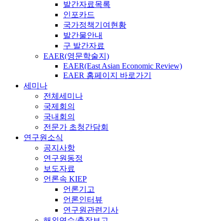
발간자료목록
인포카드
국가정책기여현황
발간물안내
구 발간자료
EAER(영문학술지)
EAER(East Asian Economic Review)
EAER 홈페이지 바로가기
세미나
전체세미나
국제회의
국내회의
전문가 초청간담회
연구원소식
공지사항
연구원동정
보도자료
언론속 KIEP
언론기고
언론인터뷰
연구원관련기사
해외연수/출장보고