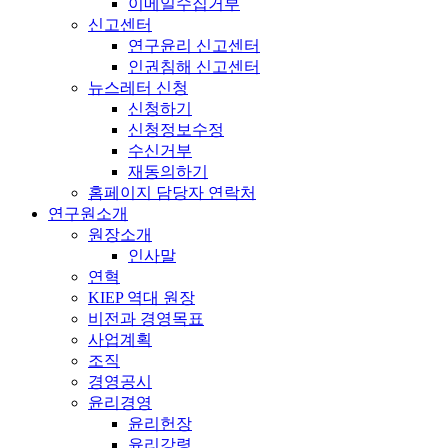
이메일수집거부
신고센터
연구윤리 신고센터
인권침해 신고센터
뉴스레터 신청
신청하기
신청정보수정
수신거부
재동의하기
홈페이지 담당자 연락처
연구원소개
원장소개
인사말
연혁
KIEP 역대 원장
비전과 경영목표
사업계획
조직
경영공시
윤리경영
윤리헌장
윤리강령