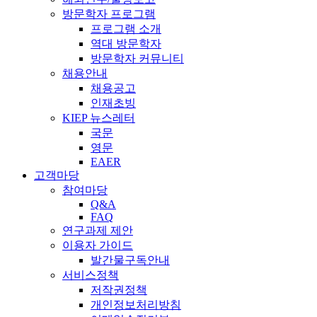
방문학자 프로그램
프로그램 소개
역대 방문학자
방문학자 커뮤니티
채용안내
채용공고
인재초빙
KIEP 뉴스레터
국문
영문
EAER
고객마당
참여마당
Q&A
FAQ
연구과제 제안
이용자 가이드
발간물구독안내
서비스정책
저작권정책
개인정보처리방침