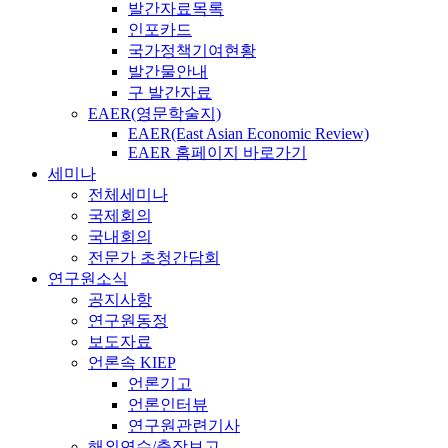
발간자료목록
인포카드
국가정책기여현황
발간물안내
구 발간자료
EAER(영문학술지)
EAER(East Asian Economic Review)
EAER 홈페이지 바로가기
세미나
전체세미나
국제회의
국내회의
전문가 초청간담회
연구원소식
공지사항
연구원동정
보도자료
언론속 KIEP
언론기고
언론인터뷰
연구원관련기사
해외연수/출장보고