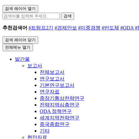
검색 레이어 열기
검색
추천검색어
#트럼프2기
#경제안보
#미중경쟁
#반도체
#ODA
검색 레이어 닫기
전체메뉴 열기
발간물
보고서
전체보고서
연구보고서
기본연구보고서
연구자료
중장기통상전략연구
전략지역심층연구
ODA 정책연구
세계지역전략연구
중국종합연구
기타
현안자료