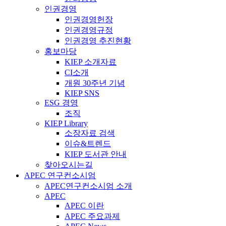
인권경영
인권경영헌장
인권경영규정
인권경영 추진현황
홍보마당
KIEP 소개자료
CI소개
개원 30주년 기념
KIEP SNS
ESG 경영
조직
KIEP Library
소장자료 검색
이슈&트렌드
KIEP 도서관 안내
찾아오시는길
APEC 연구컨소시엄
APEC연구컨소시엄 소개
APEC
APEC 이란
APEC 주요과제