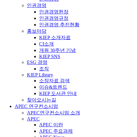
인권경영
인권경영헌장
인권경영규정
인권경영 추진현황
홍보마당
KIEP 소개자료
CI소개
개원 30주년 기념
KIEP SNS
ESG 경영
조직
KIEP Library
소장자료 검색
이슈&트렌드
KIEP 도서관 안내
찾아오시는길
APEC 연구컨소시엄
APEC연구컨소시엄 소개
APEC
APEC 이란
APEC 주요과제