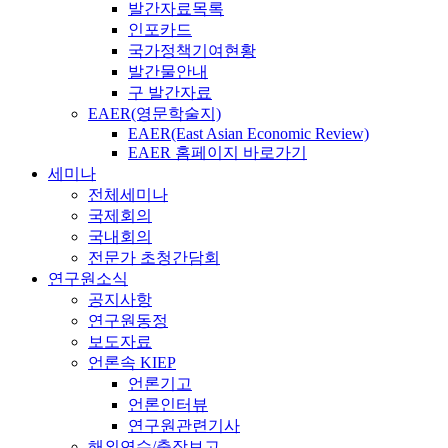
발간자료목록
인포카드
국가정책기여현황
발간물안내
구 발간자료
EAER(영문학술지)
EAER(East Asian Economic Review)
EAER 홈페이지 바로가기
세미나
전체세미나
국제회의
국내회의
전문가 초청간담회
연구원소식
공지사항
연구원동정
보도자료
언론속 KIEP
언론기고
언론인터뷰
연구원관련기사
해외연수/출장보고