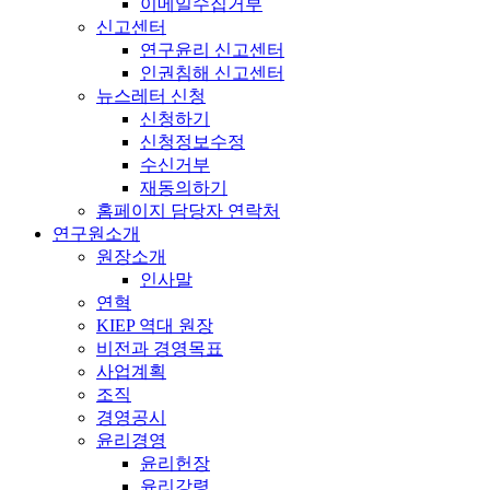
이메일수집거부
신고센터
연구윤리 신고센터
인권침해 신고센터
뉴스레터 신청
신청하기
신청정보수정
수신거부
재동의하기
홈페이지 담당자 연락처
연구원소개
원장소개
인사말
연혁
KIEP 역대 원장
비전과 경영목표
사업계획
조직
경영공시
윤리경영
윤리헌장
윤리강령