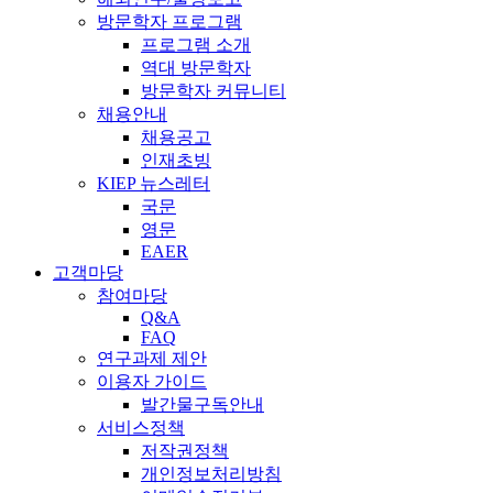
방문학자 프로그램
프로그램 소개
역대 방문학자
방문학자 커뮤니티
채용안내
채용공고
인재초빙
KIEP 뉴스레터
국문
영문
EAER
고객마당
참여마당
Q&A
FAQ
연구과제 제안
이용자 가이드
발간물구독안내
서비스정책
저작권정책
개인정보처리방침