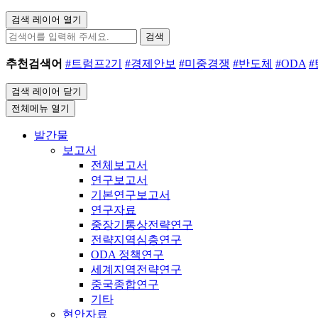
검색 레이어 열기
검색
추천검색어
#트럼프2기
#경제안보
#미중경쟁
#반도체
#ODA
검색 레이어 닫기
전체메뉴 열기
발간물
보고서
전체보고서
연구보고서
기본연구보고서
연구자료
중장기통상전략연구
전략지역심층연구
ODA 정책연구
세계지역전략연구
중국종합연구
기타
현안자료