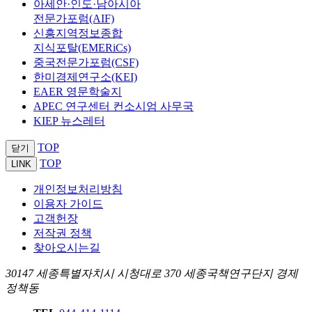
아세안·인도·남아시아
전문가포럼(AIF)
신흥지역정보종합
지식포탈(EMERiCs)
중국전문가포럼(CSF)
한미경제연구소(KEI)
EAER 영문학술지
APEC 연구센터 컨소시엄 사무국
KIEP 뉴스레터
TOP
닫기
TOP
LINK
개인정보처리방침
이용자 가이드
고객헌장
저작권 정책
찾아오시는길
30147 세종특별자치시 시청대로 370 세종국책연구단지 경제
정책동