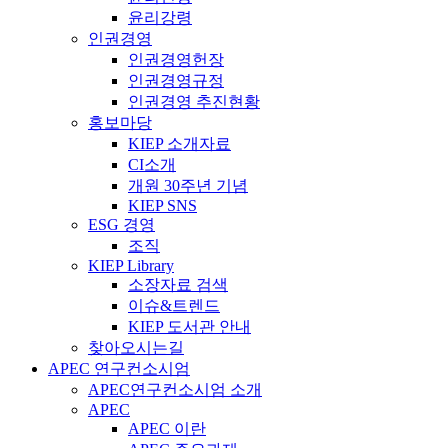
윤리강령
인권경영
인권경영헌장
인권경영규정
인권경영 추진현황
홍보마당
KIEP 소개자료
CI소개
개원 30주년 기념
KIEP SNS
ESG 경영
조직
KIEP Library
소장자료 검색
이슈&트렌드
KIEP 도서관 안내
찾아오시는길
APEC 연구컨소시엄
APEC연구컨소시엄 소개
APEC
APEC 이란