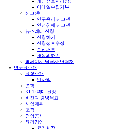
개인정보처리방침
이메일수집거부
신고센터
연구윤리 신고센터
인권침해 신고센터
뉴스레터 신청
신청하기
신청정보수정
수신거부
재동의하기
홈페이지 담당자 연락처
연구원소개
원장소개
인사말
연혁
KIEP 역대 원장
비전과 경영목표
사업계획
조직
경영공시
윤리경영
윤리헌장