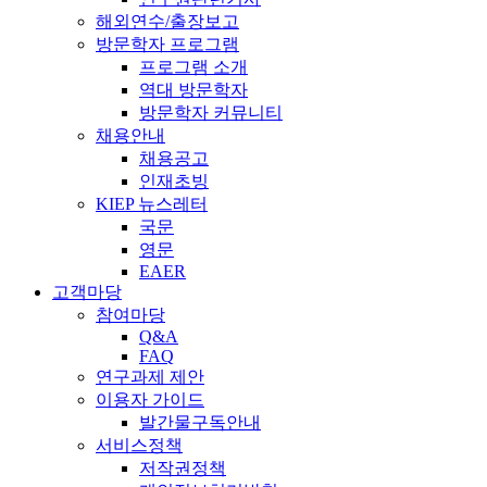
해외연수/출장보고
방문학자 프로그램
프로그램 소개
역대 방문학자
방문학자 커뮤니티
채용안내
채용공고
인재초빙
KIEP 뉴스레터
국문
영문
EAER
고객마당
참여마당
Q&A
FAQ
연구과제 제안
이용자 가이드
발간물구독안내
서비스정책
저작권정책