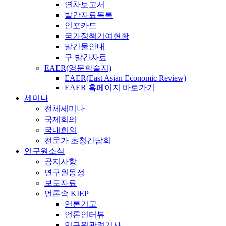
연차보고서
발간자료목록
인포카드
국가정책기여현황
발간물안내
구 발간자료
EAER(영문학술지)
EAER(East Asian Economic Review)
EAER 홈페이지 바로가기
세미나
전체세미나
국제회의
국내회의
전문가 초청간담회
연구원소식
공지사항
연구원동정
보도자료
언론속 KIEP
언론기고
언론인터뷰
연구원관련기사