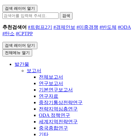
검색 레이어 열기
검색
추천검색어
#트럼프2기
#경제안보
#미중경쟁
#반도체
#ODA
#탄소
#CPTPP
검색 레이어 닫기
전체메뉴 열기
발간물
보고서
전체보고서
연구보고서
기본연구보고서
연구자료
중장기통상전략연구
전략지역심층연구
ODA 정책연구
세계지역전략연구
중국종합연구
기타