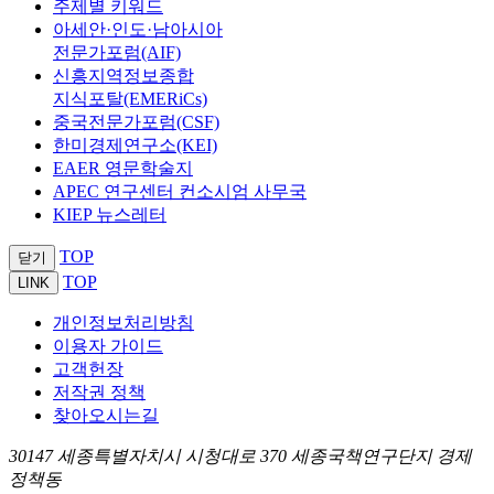
주제별 키워드
아세안·인도·남아시아
전문가포럼(AIF)
신흥지역정보종합
지식포탈(EMERiCs)
중국전문가포럼(CSF)
한미경제연구소(KEI)
EAER 영문학술지
APEC 연구센터 컨소시엄 사무국
KIEP 뉴스레터
TOP
닫기
TOP
LINK
개인정보처리방침
이용자 가이드
고객헌장
저작권 정책
찾아오시는길
30147 세종특별자치시 시청대로 370 세종국책연구단지 경제
정책동