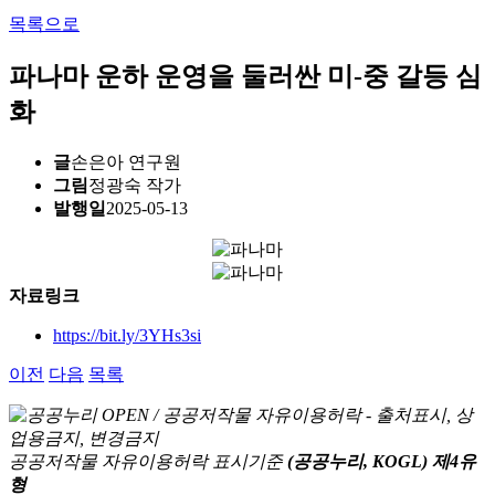
목록으로
파나마 운하 운영을 둘러싼 미-중 갈등 심
화
글
손은아 연구원
그림
정광숙 작가
발행일
2025-05-13
자료링크
https://bit.ly/3YHs3si
이전
다음
목록
공공저작물 자유이용허락 표시기준
(공공누리, KOGL) 제4유
형