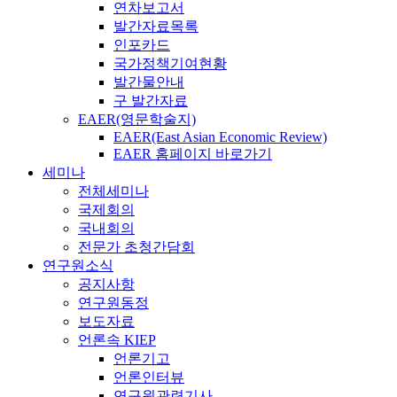
연차보고서
발간자료목록
인포카드
국가정책기여현황
발간물안내
구 발간자료
EAER(영문학술지)
EAER(East Asian Economic Review)
EAER 홈페이지 바로가기
세미나
전체세미나
국제회의
국내회의
전문가 초청간담회
연구원소식
공지사항
연구원동정
보도자료
언론속 KIEP
언론기고
언론인터뷰
연구원관련기사