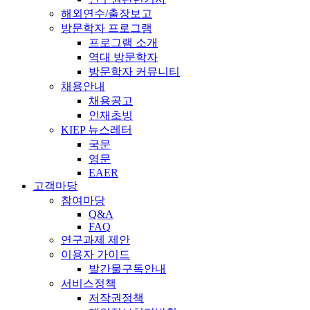
해외연수/출장보고
방문학자 프로그램
프로그램 소개
역대 방문학자
방문학자 커뮤니티
채용안내
채용공고
인재초빙
KIEP 뉴스레터
국문
영문
EAER
고객마당
참여마당
Q&A
FAQ
연구과제 제안
이용자 가이드
발간물구독안내
서비스정책
저작권정책