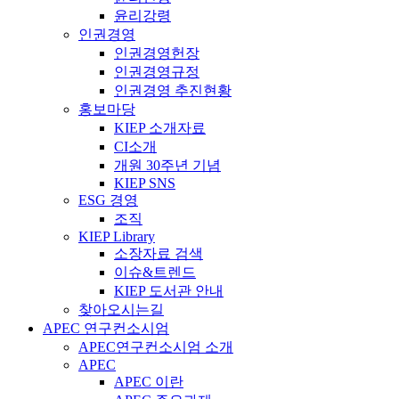
윤리강령
인권경영
인권경영헌장
인권경영규정
인권경영 추진현황
홍보마당
KIEP 소개자료
CI소개
개원 30주년 기념
KIEP SNS
ESG 경영
조직
KIEP Library
소장자료 검색
이슈&트렌드
KIEP 도서관 안내
찾아오시는길
APEC 연구컨소시엄
APEC연구컨소시엄 소개
APEC
APEC 이란