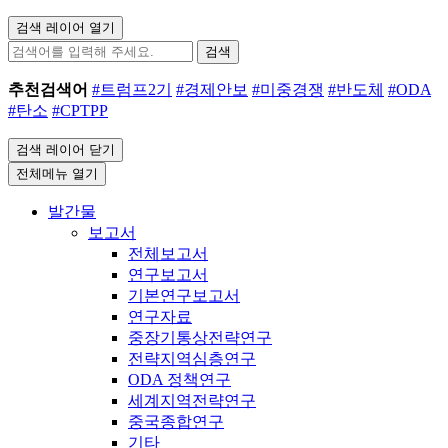
검색 레이어 열기
검색
추천검색어
#트럼프2기
#경제안보
#미중경쟁
#반도체
#ODA
#탄소
#CPTPP
검색 레이어 닫기
전체메뉴 열기
발간물
보고서
전체보고서
연구보고서
기본연구보고서
연구자료
중장기통상전략연구
전략지역심층연구
ODA 정책연구
세계지역전략연구
중국종합연구
기타